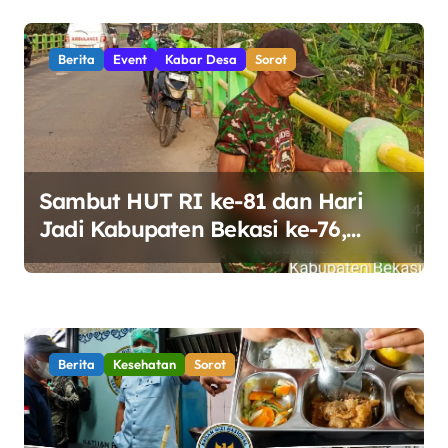
Berita
Event
Kabar Desa
Sorot
Sambut HUT RI ke-81 dan Hari
Jadi Kabupaten Bekasi ke-76,
Pemdes Muara bakti Gotong
Royong Percantik Jembatan CBL
Berita
Kesehatan
Sorot