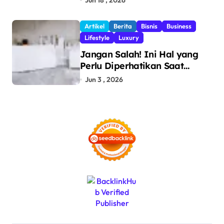
Pengawasan Perdagangan
dan Pencegahan Barang
Artikel
Berita
Bisnis
Business
Ilegal
Lifestyle
Luxury
Jangan Salah! Ini Hal yang
Perlu Diperhatikan Saat
Pasang Big Slab
Jun 3 , 2026