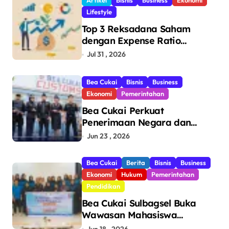
Lifestyle
Top 3 Reksadana Saham
dengan Expense Ratio
Terendah
Jul 31 , 2026
Bea Cukai
Bisnis
Business
Ekonomi
Pemerintahan
Bea Cukai Perkuat
Penerimaan Negara dan
Pengawasan, Setor Rp123,8
Jun 23 , 2026
Triliun Hingga Mei 2026
Bea Cukai
Berita
Bisnis
Business
Ekonomi
Hukum
Pemerintahan
Pendidikan
Bea Cukai Sulbagsel Buka
Wawasan Mahasiswa
Politeknik Bosowa tentang
Jun 18 , 2026