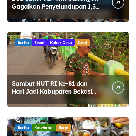
Gagalkan Penyelundupan 1,3
Ton Ketamin di Perairan
Bintan
Berita
Event
Kabar Desa
Sorot
Sambut HUT RI ke-81 dan
Hari Jadi Kabupaten Bekasi
ke-76, Pemdes Muara bakti
Gotong Royong Percantik
Jembatan CBL
Berita
Kesehatan
Sorot