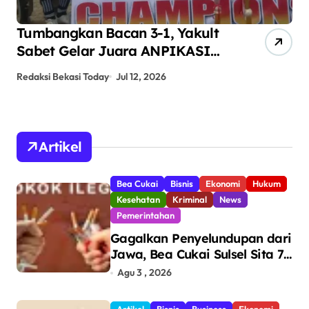
Tumbangkan Bacan 3-1, Yakult
AN
Sabet Gelar Juara ANPIKASI
Pe
CUP 2026
An
Redaksi Bekasi Today
Jul 12, 2026
Red
Artikel
Bea Cukai
Bisnis
Ekonomi
Hukum
Kesehatan
Kriminal
News
Pemerintahan
Gagalkan Penyelundupan dari
Jawa, Bea Cukai Sulsel Sita 7,8
Juta Batang Rokok Ilegal
Agu 3 , 2026
Bernilai Rp11,6 Miliar di
Makassar
Artikel
Bisnis
Business
Ekonomi