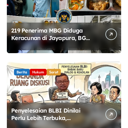
219 Penerima MBG Diduga
Keracunan di Jayapura, BGN
Perketat Pengawasan
Keamanan Pangan
Berita
Hukum
Sorot
Penyelesaian BLBI Dinilai
Perlu Lebih Terbuka,
Pemerintah Diminta Buka