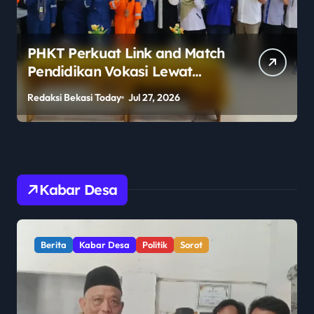
PHKT Perkuat Link and Match
Pendidikan Vokasi Lewat
Program Guru Tamu di SMKN
Redaksi Bekasi Today
Jul 27, 2026
R
2 Penajam Paser Utara
Kabar Desa
Berita
Kabar Desa
Politik
Sorot