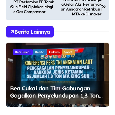
PT Pertamina EP Tamb
a Gelar Aksi Pertanyak
a
un Field Ciptakan Magi
an Anggaran Retribusi I
c Gas Compressor
v
MTA ke Disnaker
i
g
Berita Lainnya
a
s
Bea Cukai
Berita
Hukum
Sorot
i
p
o
s
Bea Cukai dan Tim Gabungan
Gagalkan Penyelundupan 1,3 Ton
Ketamin di Perairan Bintan