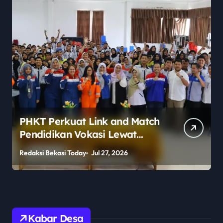
PHKT Perkuat Link and Match
Pendidikan Vokasi Lewat
Program Guru Tamu di SMKN
Redaksi Bekasi Today
Jul 27, 2026
R
2 Penajam Paser Utara
Kabar Desa