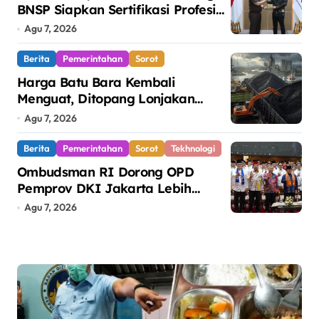
BNSP Siapkan Sertifikasi Profesi
Jaksa
Agu 7, 2026
Berita
Pemerintahan
Sorot
Harga Batu Bara Kembali
Menguat, Ditopang Lonjakan
Harga Minyak dan Pasokan Ketat
Agu 7, 2026
di China
Berita
Pemerintahan
Sorot
Tekhnologi
Ombudsman RI Dorong OPD
Pemprov DKI Jakarta Lebih
Responsif Hadapi Keluhan Publik
Agu 7, 2026
di Era Digital