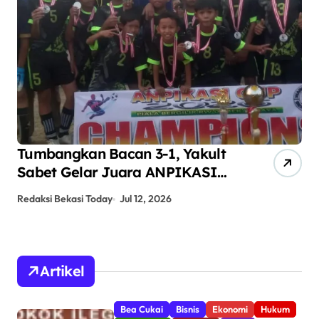
Tumbangkan Bacan 3-1, Yakult
AN
Sabet Gelar Juara ANPIKASI
Pe
CUP 2026
An
Redaksi Bekasi Today
Jul 12, 2026
Red
Artikel
Bea Cukai
Bisnis
Ekonomi
Hukum