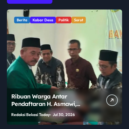
Berita
Kabar Desa
Politik
Sorot
Ribuan Warga Antar
Pendaftaran H. Asmawi,
Dukungan Menggema:
Redaksi Bekasi Today
Jul 30, 2026
R
“Lanjutkan!”