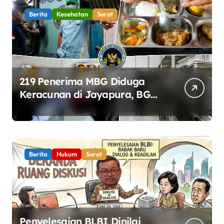
Berita
Kesehatan
Sorot
219 Penerima MBG Diduga
Keracunan di Jayapura, BGN
Perketat Pengawasan
Keamanan Pangan
Berita
Hukum
Sorot
Penyelesaian BLBI Dinilai