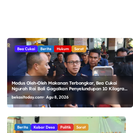
Bea Cukai
Berita
Hukum
Sorot
Modus Oleh-Oleh Makanan Terbongkar, Bea Cukai
Ngurah Rai Bali Gagalkan Penyelundupan 10 Kilogram
Ganja Asal Thailand
bekasitoday.com
Agu 8, 2026
Berita
Kabar Desa
Politik
Sorot