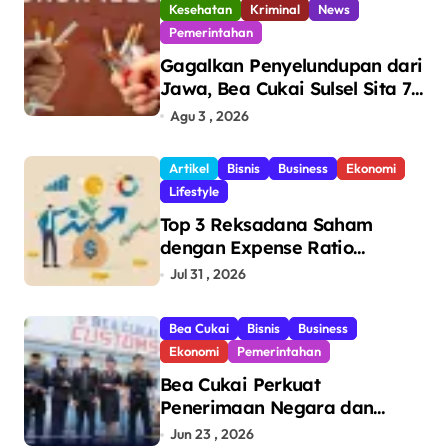
Kesehatan
Kriminal
News
Pemerintahan
Gagalkan Penyelundupan dari
Jawa, Bea Cukai Sulsel Sita 7,8
Juta Batang Rokok Ilegal
Agu 3 , 2026
Bernilai Rp11,6 Miliar di
Makassar
Artikel
Bisnis
Business
Ekonomi
Lifestyle
Top 3 Reksadana Saham
dengan Expense Ratio
Terendah
Jul 31 , 2026
Bea Cukai
Bisnis
Business
Ekonomi
Pemerintahan
Bea Cukai Perkuat
Penerimaan Negara dan
Pengawasan, Setor Rp123,8
Jun 23 , 2026