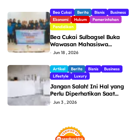
Triliun Hingga Mei 2026
Bea Cukai
Berita
Bisnis
Business
Ekonomi
Hukum
Pemerintahan
Pendidikan
Bea Cukai Sulbagsel Buka
Wawasan Mahasiswa
Politeknik Bosowa tentang
Jun 18 , 2026
Pengawasan Perdagangan
dan Pencegahan Barang
Artikel
Berita
Bisnis
Business
Ilegal
Lifestyle
Luxury
Jangan Salah! Ini Hal yang
Perlu Diperhatikan Saat
Pasang Big Slab
Jun 3 , 2026