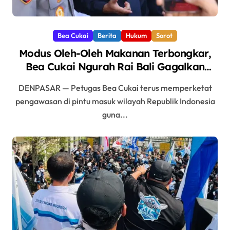
Bea Cukai
Berita
Hukum
Sorot
Modus Oleh-Oleh Makanan Terbongkar,
Bea Cukai Ngurah Rai Bali Gagalkan
Penyelundupan 10 Kilogram Ganja Asal
DENPASAR — Petugas Bea Cukai terus memperketat
Thailand
pengawasan di pintu masuk wilayah Republik Indonesia
guna...