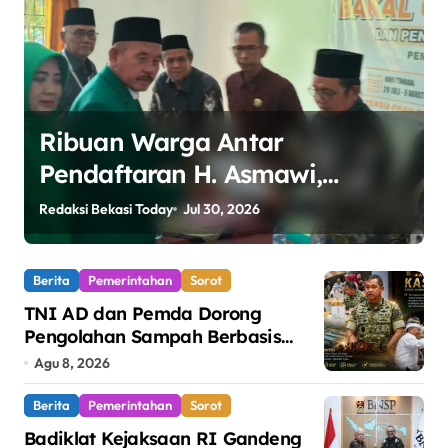
n
Ribuan Warga Antar
Pendaftaran H. Asmawi,
Dukungan Menggema:
Redaksi Bekasi Today
Jul 30, 2026
R
“Lanjutkan!”
Berita
Pemerintahan
Sorot
TNI AD dan Pemda Dorong
Pengolahan Sampah Berbasis
Teknologi Pirolisis
Agu 8, 2026
Berita
Pemerintahan
Sorot
Badiklat Kejaksaan RI Gandeng