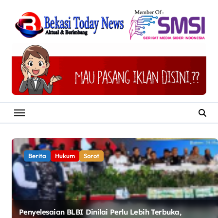
Skip
to
content
Berita
Hukum
Sorot
Penyelesaian BLBI Dinilai Perlu Lebih Terbuka,