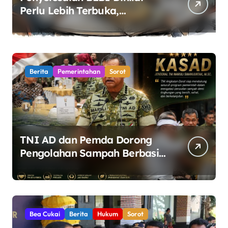
Perlu Lebih Terbuka,
Pemerintah Diminta Buka
Ruang Dialog
Berita
Pemerintahan
Sorot
TNI AD dan Pemda Dorong
Pengolahan Sampah Berbasis
Teknologi Pirolisis
Bea Cukai
Berita
Hukum
Sorot