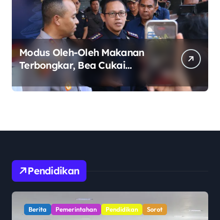
Modus Oleh-Oleh Makanan
Terbongkar, Bea Cukai
Ngurah Rai Bali Gagalkan
Penyelundupan 10 Kilogram
Ganja Asal Thailand
Pendidikan
Berita
Pemerintahan
Pendidikan
Sorot