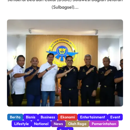
(Sulbagsel)...
Berita
Bisnis
Business
Ekonomi
Entertainment
Event
Lifestyle
National
News
Olah Raga
Pemerintahan