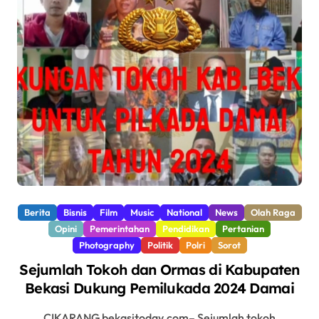
Berita
Bisnis
Film
Music
National
News
Olah Raga
Opini
Pemerintahan
Pendidikan
Pertanian
Photography
Politik
Polri
Sorot
Sejumlah Tokoh dan Ormas di Kabupaten
Bekasi Dukung Pemilukada 2024 Damai
CIKARANG bekasitoday.com– Sejumlah tokoh