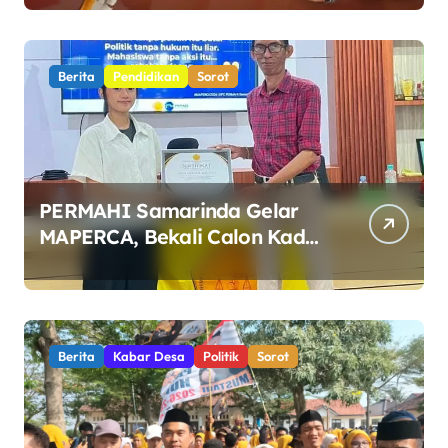
Bernilai Rp11,6 Miliar di
Makassar
Berita
Pendidikan
Sorot
PERMAHI Samarinda Gelar
MAPERCA, Bekali Calon Kader
Pemahaman Politik Hukum
Berita
Kabar Desa
Politik
Sorot