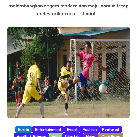
melambangkan negara modern dan maju, namun tetap
melestarikan adat-istiadat...
Berita
Entertainment
Event
Fashion
Featured
Health & Fitness
Hobi
Lifestyle
News
Olah Raga