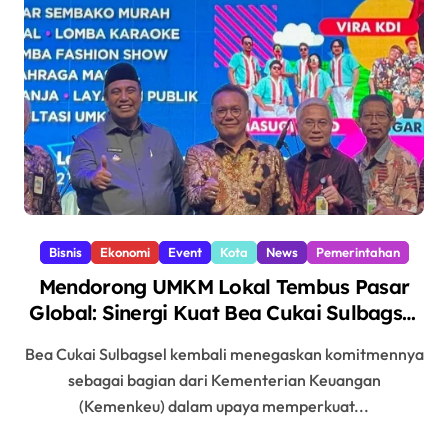
Bisnis
Ekonomi
Event
Kota
News
Pemerintahan
Mendorong UMKM Lokal Tembus Pasar
Global: Sinergi Kuat Bea Cukai Sulbagsel
dan Kemenkeu dalam Pasar Rakyat UMi
Bea Cukai Sulbagsel kembali menegaskan komitmennya
Maros
sebagai bagian dari Kementerian Keuangan
(Kemenkeu) dalam upaya memperkuat...