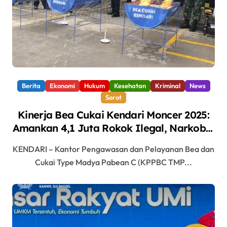
Berita
Ekonomi
Hukum
Kesehatan
Kriminal
News
Sorot
Kinerja Bea Cukai Kendari Moncer 2025:
Amankan 4,1 Juta Rokok Ilegal, Narkoba,
dan MMEA
KENDARI – Kantor Pengawasan dan Pelayanan Bea dan
Cukai Type Madya Pabean C (KPPBC TMP...