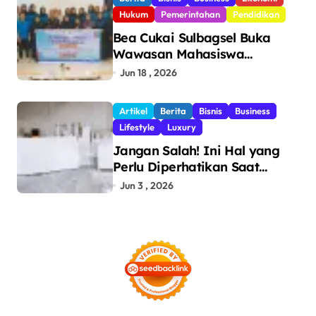
Hukum
Pemerintahan
Pendidikan
Bea Cukai Sulbagsel Buka
Wawasan Mahasiswa
Politeknik Bosowa tentang
Jun 18 , 2026
Pengawasan Perdagangan
dan Pencegahan Barang
Artikel
Berita
Bisnis
Business
Ilegal
Lifestyle
Luxury
Jangan Salah! Ini Hal yang
Perlu Diperhatikan Saat
Pasang Big Slab
Jun 3 , 2026