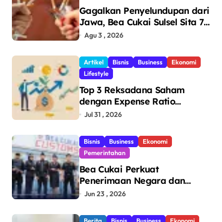
Gagalkan Penyelundupan dari
Jawa, Bea Cukai Sulsel Sita 7,8
Juta Batang Rokok Ilegal
Agu 3 , 2026
Bernilai Rp11,6 Miliar di
Makassar
Artikel
Bisnis
Business
Ekonomi
Lifestyle
Top 3 Reksadana Saham
dengan Expense Ratio
Terendah
Jul 31 , 2026
Bisnis
Business
Ekonomi
Pemerintahan
Bea Cukai Perkuat
Penerimaan Negara dan
Pengawasan, Setor Rp123,8
Jun 23 , 2026
Triliun Hingga Mei 2026
Berita
Bisnis
Business
Ekonomi