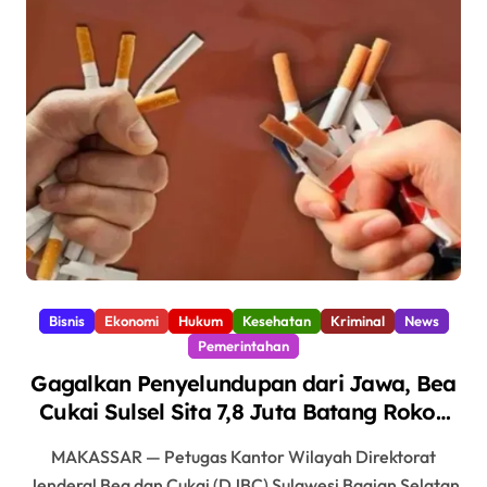
Bisnis
Ekonomi
Hukum
Kesehatan
Kriminal
News
Pemerintahan
Gagalkan Penyelundupan dari Jawa, Bea
Cukai Sulsel Sita 7,8 Juta Batang Rokok
Ilegal Bernilai Rp11,6 Miliar di Makassar
MAKASSAR — Petugas Kantor Wilayah Direktorat
Jenderal Bea dan Cukai (DJBC) Sulawesi Bagian Selatan