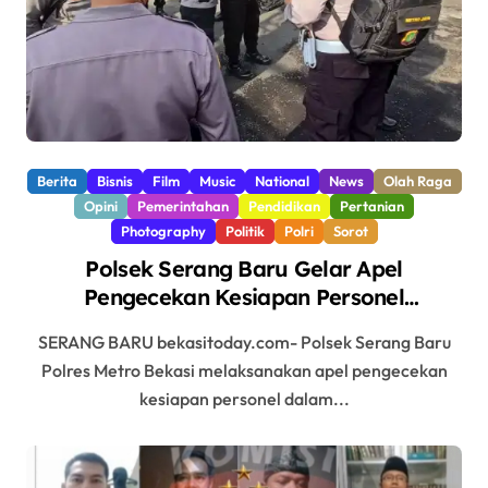
Berita
Bisnis
Film
Music
National
News
Olah Raga
Opini
Pemerintahan
Pendidikan
Pertanian
Photography
Politik
Polri
Sorot
Polsek Serang Baru Gelar Apel
Pengecekan Kesiapan Personel
Pengamanan TPS
SERANG BARU bekasitoday.com- Polsek Serang Baru
Polres Metro Bekasi melaksanakan apel pengecekan
kesiapan personel dalam...