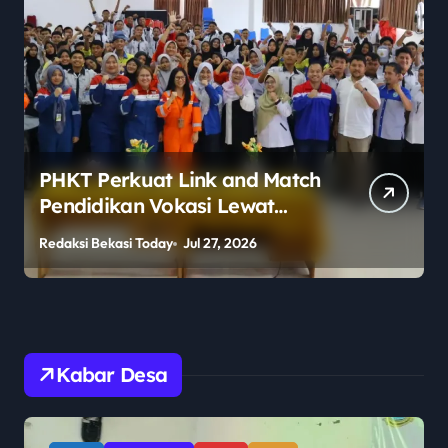
Polemik Legalitas Sekolah
Berlabel Asing Mencuat,
Publik Pertanyakan
Redaksi Bekasi Today
Jul 27, 2026
R
Pengawasan Pemerintah
Kabar Desa