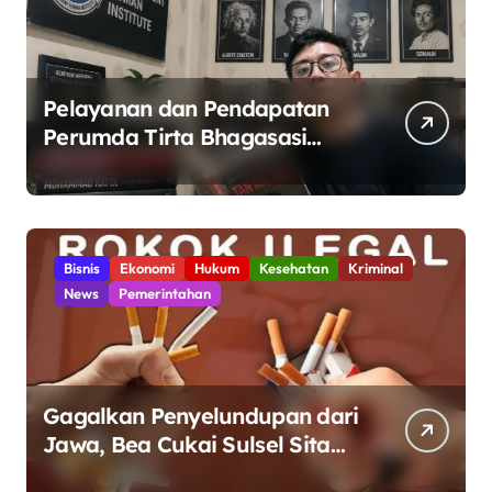
Pelayanan dan Pendapatan
Perumda Tirta Bhagasasi
dalam Kondisi Kritis
Bisnis
Ekonomi
Hukum
Kesehatan
Kriminal
News
Pemerintahan
Gagalkan Penyelundupan dari
Jawa, Bea Cukai Sulsel Sita
7,8 Juta Batang Rokok Ilegal