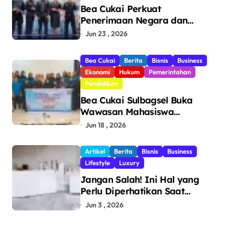
Bea Cukai Perkuat
Penerimaan Negara dan
Pengawasan, Setor Rp123,8
Jun 23 , 2026
Triliun Hingga Mei 2026
Bea Cukai
Berita
Bisnis
Business
Ekonomi
Hukum
Pemerintahan
Pendidikan
Bea Cukai Sulbagsel Buka
Wawasan Mahasiswa
Politeknik Bosowa tentang
Jun 18 , 2026
Pengawasan Perdagangan
dan Pencegahan Barang
Artikel
Berita
Bisnis
Business
Ilegal
Lifestyle
Luxury
Jangan Salah! Ini Hal yang
Perlu Diperhatikan Saat
Pasang Big Slab
Jun 3 , 2026