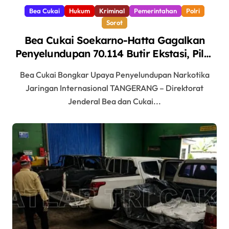
Bea Cukai
Hukum
Kriminal
Pemerintahan
Polri
Sorot
Bea Cukai Soekarno-Hatta Gagalkan
Penyelundupan 70.114 Butir Ekstasi, Pilot
Jadi Tersangka
Bea Cukai Bongkar Upaya Penyelundupan Narkotika
Jaringan Internasional TANGERANG – Direktorat
Jenderal Bea dan Cukai...