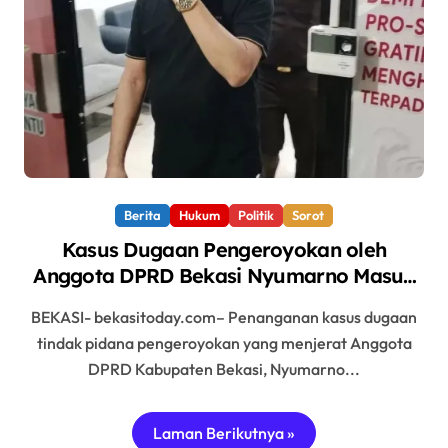
Berita
Hukum
Politik
Sorot
Kasus Dugaan Pengeroyokan oleh
Anggota DPRD Bekasi Nyumarno Masuk
Tahap II, Tiga Tersangka Ditahan di
BEKASI- bekasitoday.com– Penanganan kasus dugaan
Rutan Cikarang
tindak pidana pengeroyokan yang menjerat Anggota
DPRD Kabupaten Bekasi, Nyumarno...
Laman Berikutnya »