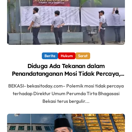
Berita
Hukum
Sorot
Diduga Ada Tekanan dalam
Penandatanganan Mosi Tidak Percaya,
Purnabakti Minta Polemik Perumda Tirta
BEKASI- bekasitoday.com– Polemik mosi tidak percaya
Bhagasasi Diusut Objektif
terhadap Direktur Umum Perumda Tirta Bhagasasi
Bekasi terus bergulir...