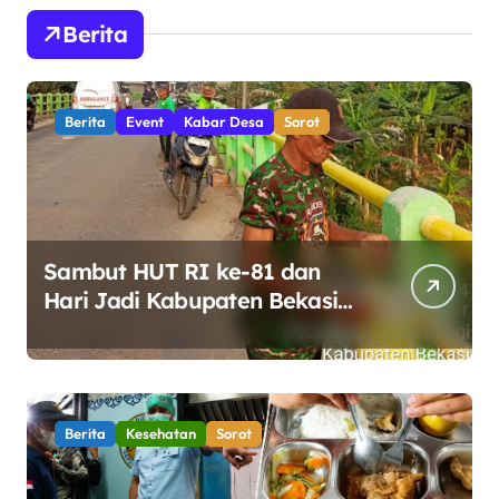
Berita
Berita
Event
Kabar Desa
Sorot
Sambut HUT RI ke-81 dan
Hari Jadi Kabupaten Bekasi
ke-76, Pemdes Muara bakti
Gotong Royong Percantik
Jembatan CBL
Berita
Kesehatan
Sorot