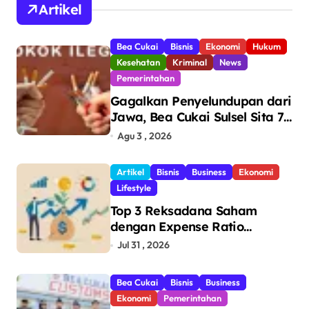
Artikel
Bea Cukai
Bisnis
Ekonomi
Hukum
Kesehatan
Kriminal
News
Pemerintahan
Gagalkan Penyelundupan dari
Jawa, Bea Cukai Sulsel Sita 7,8
Juta Batang Rokok Ilegal
Agu 3 , 2026
Bernilai Rp11,6 Miliar di
Makassar
Artikel
Bisnis
Business
Ekonomi
Lifestyle
Top 3 Reksadana Saham
dengan Expense Ratio
Terendah
Jul 31 , 2026
Bea Cukai
Bisnis
Business
Ekonomi
Pemerintahan