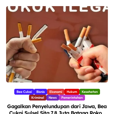
Bea Cukai
Bisnis
Ekonomi
Hukum
Kesehatan
Kriminal
News
Pemerintahan
Gagalkan Penyelundupan dari Jawa, Bea
Cukai Sulsel Sita 7,8 Juta Batang Rokok