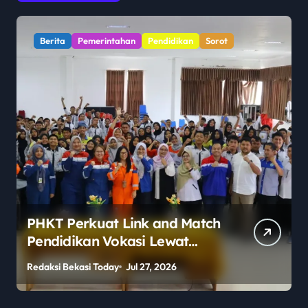
Berita
Pemerintahan
Pendidikan
Sorot
PHKT Perkuat Link and Match
Pendidikan Vokasi Lewat
Program Guru Tamu di SMKN
Redaksi Bekasi Today
Jul 27, 2026
R
2 Penajam Paser Utara