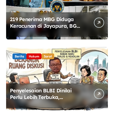
219 Penerima MBG Diduga
Keracunan di Jayapura, BGN
Perketat Pengawasan
Keamanan Pangan
Berita
Hukum
Sorot
Penyelesaian BLBI Dinilai
Perlu Lebih Terbuka,
Pemerintah Diminta Buka
Ruang Dialog