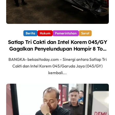
Berita
Hukum
Pemerintahan
Sorot
Satlap Tri Cakti dan Intel Korem 045/GY
Gagalkan Penyelundupan Hampir 8 Ton
Bijih Timah Ilegal, Potensi Kerugian
BANGKA- bekasitoday.com – Sinergi antara Satlap Tri
Negara Capai Rp6,7 Miliar
Cakti dan Intel Korem 045/Garuda Jaya (045/GY)
kembali...