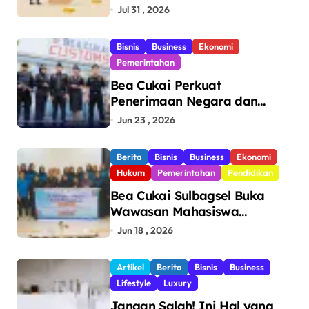
Terendah
Jul 31 , 2026
Bisnis
Business
Ekonomi
Pemerintahan
Bea Cukai Perkuat
Penerimaan Negara dan
Pengawasan, Setor Rp123,8
Jun 23 , 2026
Triliun Hingga Mei 2026
Berita
Bisnis
Business
Ekonomi
Hukum
Pemerintahan
Pendidikan
Bea Cukai Sulbagsel Buka
Wawasan Mahasiswa
Politeknik Bosowa tentang
Jun 18 , 2026
Pengawasan Perdagangan
dan Pencegahan Barang
Artikel
Berita
Bisnis
Business
Ilegal
Lifestyle
Luxury
Jangan Salah! Ini Hal yang