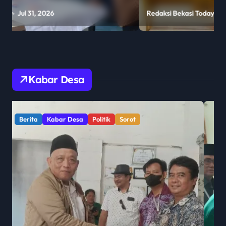
Program Guru Tamu di SMKN
Redaksi Bekasi Today
Jul 27, 2026
R
2 Penajam Paser Utara
Kabar Desa
Berita
Kabar Desa
Politik
Sorot