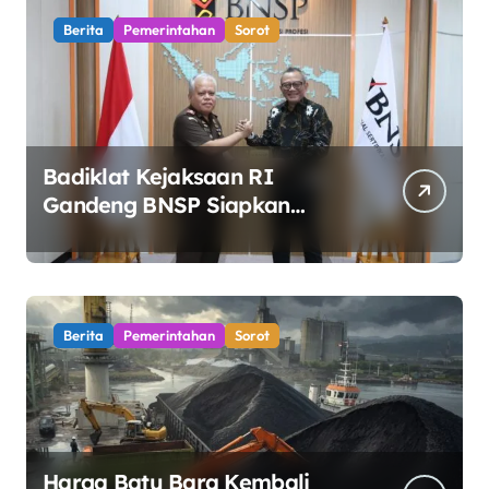
Berita
Pemerintahan
Sorot
Badiklat Kejaksaan RI
Gandeng BNSP Siapkan
Sertifikasi Profesi Jaksa
Berita
Pemerintahan
Sorot
Harga Batu Bara Kembali