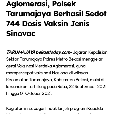
Aglomerasi, Polsek
Tarumajaya Berhasil Sedot
744 Dosis Vaksin Jenis
Sinovac
TARUMAJAYA bekasitoday.com
– Jajaran Kepolisian
Sektor Tarumajaya Polres Metro Bekasi menggelar
gerai Vaksinasi Merdeka Aglomerasi, guna
mempercepat vaksinasi Nasional di wilayah
Kecamatan Tarumajaya, Kabupaten Bekasi, mulai di
laksanakan terhitung pada Rabu, 22 September 2021
hingga 01 Oktober 2021.
Kegiatan ini sebagai tindak lanjuti program Kapolda