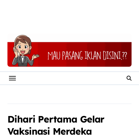
Dihari Pertama Gelar
Vaksinasi Merdeka