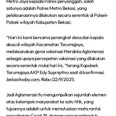
Metro Jaya kepada Polres penyanggah, salah
satunya adalah Polres Metro Bekasi, yang
pelaksanaannya dilakukan secara serentak di Polsek-
Polsek wilayah Kabupaten Bekasi.
“Hari ini kami bersama perangkat desa dan kepala
desa di wilayah Kecamatan Tarumajaya,
melaksanakan gerai vaksinasi Merdeka Aglomerasi
sebagai upaya percepatan vaksinasi yang dilakukan
secara serentak mulai hari ini, ”terang Kapolsek
Tarumajaya AKP Edy Suprayitno saat di konfirmasi
bekasitoday.com,
Rabu (22/9/2021).
Jadi Aglomerasi itu mengumpulkan sejumlah elemen
atau kelompok masyarakat ke satu titik, yang
tujuannya adalah untuk memutuskan mata rantai
penyebaran Covid-19, dengan cara membentuk