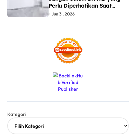
Perlu Diperhatikan Saat
Pasang Big Slab
Jun 3 , 2026
Kategori