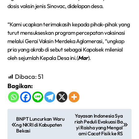
dosis vaksin jenis Sinovac, didelapan desa.
“Kami ucapkan terimakasih kepada pihak-pihak yang
turut mensukseskan program percepatan vaksinasi
melalui Gerai Vaksin Merdeka Aglomerasi, “ungkap
pria yang akrab di sebut sebagai Kapolsek milenial
oleh sejumlah Kepala Desa ini.(
Mar
).
Dibaca:
51
Bagikan:
N
Yayasan Indonesia Sya
BNPT Luncurkan Waru
riah Peduli Evakuasi Ba
a
ng NKRI di Kabupaten
yi Raisha yang Mengal
Bekasi
v
ami Cacat Fisik ke RS