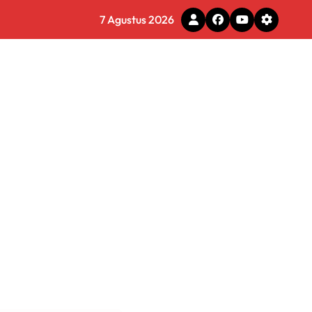
7 Agustus 2026
tal
 Pemkot Tomohon
e Ilegal
 Diminta Waspadai Hoaks
rmasi Dunia Kerja
 Tirta Bhagasasi Diusut Objektif