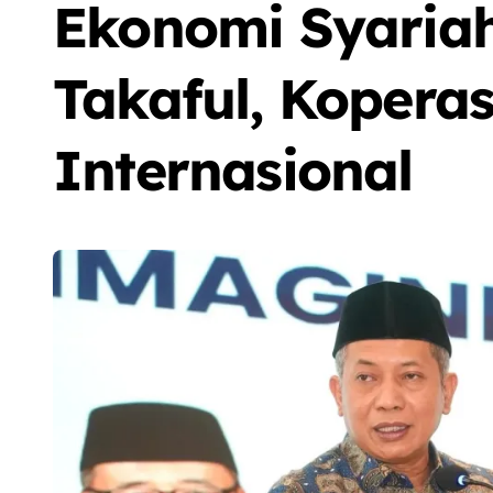
Ekonomi Syariah
Takaful, Koperas
Internasional
Sorot
Berita
Olah Raga
Sorot