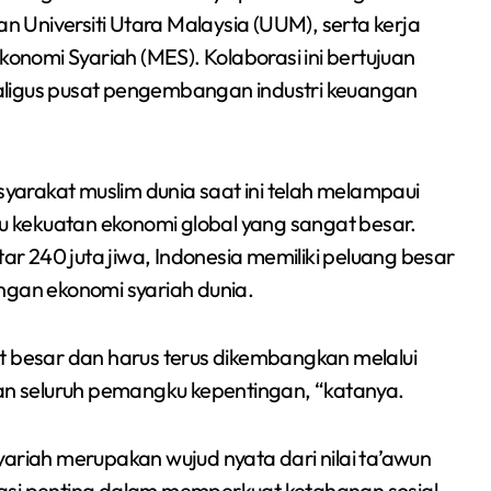
 Universiti Utara Malaysia (UUM), serta kerja
nomi Syariah (MES). Kolaborasi ini bertujuan
aligus pusat pengembangan industri keuangan
arakat muslim dunia saat ini telah melampaui
tu kekuatan ekonomi global yang sangat besar.
 240 juta jiwa, Indonesia memiliki peluang besar
an ekonomi syariah dunia.
t besar dan harus terus dikembangkan melalui
kan seluruh pemangku kepentingan, “katanya.
yariah merupakan wujud nyata dari nilai ta’awun
asi penting dalam memperkuat ketahanan sosial