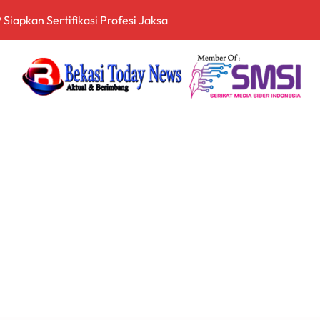
itopang Lonjakan Harga Minyak dan Pasokan Ketat di China
I Jakarta Lebih Responsif Hadapi Keluhan Publik di Era Digi
 Perkuat Sinergi Pembangunan Daerah Lewat Audiensi dengan
 Keuangan Digital, Edukasi Masyarakat Waspadai Pinjaman Onlin
an Nasional Tetap Kondusif Jelang HUT ke-81 RI, Masyarakat
an Kompetensi Lulusan Perguruan Tinggi untuk Hadapi Transfo
nganan Mosi Tidak Percaya, Purnabakti Minta Polemik Perumda
Wamen ESDM, Perkuat Sinergi Kawal Tata Kelola Sektor Energi
arah dan Tabur Bunga di TMP Kalibata