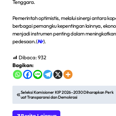
Tenggara.
Pemerintah optimistis, melalui sinergi antara kop
berbagai pemangku kepentingan lainnya, ekono
menjadi instrumen penting dalam meningkatkan
pedesaan.(
Nr
).
Dibaca:
932
Bagikan:
N
Seleksi Komisioner KIP 2026–2030 Diharapkan Perk
uat Transparansi dan Demokrasi
a
v
Berita Lainnya