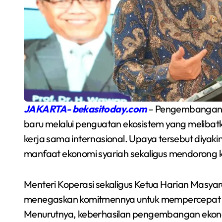
JAKARTA- bekasitoday.com
– Pengembangan E
baru melalui penguatan ekosistem yang melibatkan
kerja sama internasional. Upaya tersebut diyaki
Semarakkan Budaya
manfaat ekonomi syariah sekaligus mendorong 
an
Gowes Malam, Warga
Inisiasi Gerakan Night
Menteri Koperasi sekaligus Ketua Harian Masyara
Redaksi Bekasi Today
Agu 1, 2026
Ride Rutin di Babelan
menegaskan komitmennya untuk mempercepat pe
a
Menurutnya, keberhasilan pengembangan ekonomi