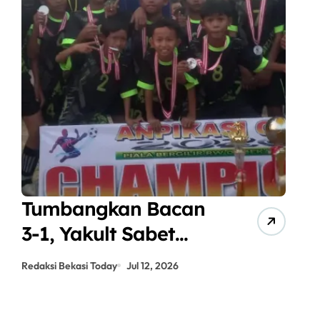
Tumbangkan Bacan
A
3-1, Yakult Sabet
J
Gelar Juara
P
Redaksi Bekasi Today
Jul 12, 2026
Red
ANPIKASI CUP 2026
S
K