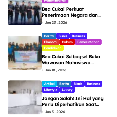
Pemerintahan
Bea Cukai Perkuat
Penerimaan Negara dan
Pengawasan, Setor Rp123,8
Jun 23 , 2026
Triliun Hingga Mei 2026
Berita
Bisnis
Business
Ekonomi
Hukum
Pemerintahan
Pendidikan
Bea Cukai Sulbagsel Buka
Wawasan Mahasiswa
Politeknik Bosowa tentang
Jun 18 , 2026
Pengawasan Perdagangan
dan Pencegahan Barang
Artikel
Berita
Bisnis
Business
Ilegal
Lifestyle
Luxury
Jangan Salah! Ini Hal yang
Perlu Diperhatikan Saat
Pasang Big Slab
Jun 3 , 2026