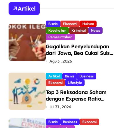
A
Artikel
Bisnis
Ekonomi
Hukum
Kesehatan
Kriminal
News
Pemerintahan
Gagalkan Penyelundupan
dari Jawa, Bea Cukai Sulsel
Sita 7,8 Juta Batang Rokok
Agu 3 , 2026
Ilegal Bernilai Rp11,6 Miliar
di Makassar
Artikel
Bisnis
Business
Ekonomi
Lifestyle
Top 3 Reksadana Saham
dengan Expense Ratio
Terendah
Jul 31 , 2026
Bisnis
Business
Ekonomi