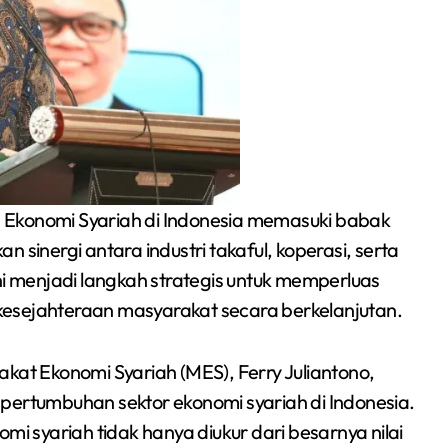
konomi Syariah di Indonesia memasuki babak
 sinergi antara industri takaful, koperasi, serta
ni menjadi langkah strategis untuk memperluas
Siswa SMPN 1
kesejahteraan masyarakat secara berkelanjutan.
Cikarang Selatan Raih
Medali Perak di
kat Ekonomi Syariah (MES), Ferry Juliantono,
Redaksi Bekasi Today
Jul 30, 2026
Kejuaraan Sambo
rtumbuhan sektor ekonomi syariah di Indonesia.
Open Gubernur Cup
 syariah tidak hanya diukur dari besarnya nilai