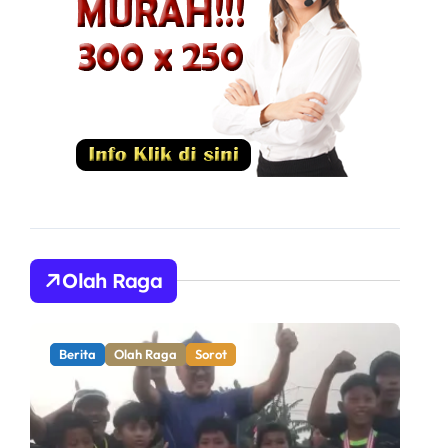
Olah Raga
Berita
Olah Raga
Sorot