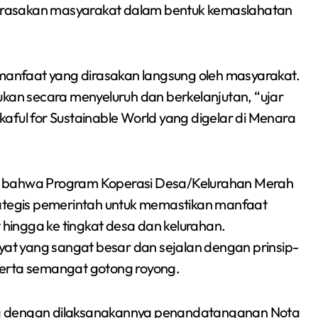
 dirasakan masyarakat dalam bentuk kemaslahatan
Sumsel 2026
anfaat yang dirasakan langsung oleh masyarakat.
ukan secara menyeluruh dan berkelanjutan, “ujar
aful for Sustainable World yang digelar di Menara
n bahwa Program Koperasi Desa/Kelurahan Merah
rategis pemerintah untuk memastikan manfaat
ingga ke tingkat desa dan kelurahan.
kyat yang sangat besar dan sejalan dengan prinsip-
serta semangat gotong royong.
ng dengan dilaksanakannya penandatanganan Nota