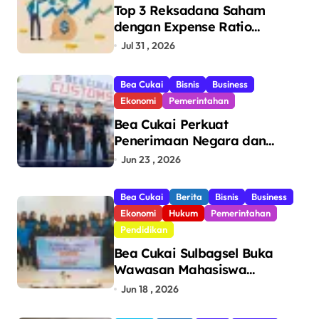
Top 3 Reksadana Saham
dengan Expense Ratio
Terendah
Jul 31 , 2026
Bea Cukai
Bisnis
Business
Ekonomi
Pemerintahan
Bea Cukai Perkuat
Penerimaan Negara dan
Pengawasan, Setor Rp123,8
Jun 23 , 2026
Triliun Hingga Mei 2026
Bea Cukai
Berita
Bisnis
Business
Ekonomi
Hukum
Pemerintahan
Pendidikan
Bea Cukai Sulbagsel Buka
Wawasan Mahasiswa
Politeknik Bosowa tentang
Jun 18 , 2026
Pengawasan Perdagangan
dan Pencegahan Barang