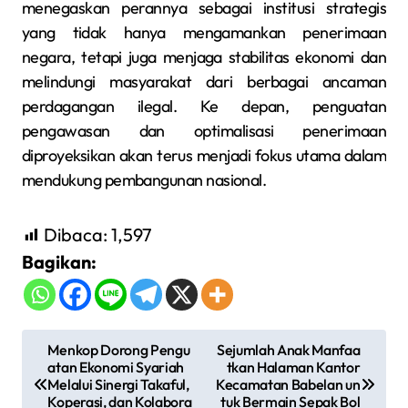
menegaskan perannya sebagai institusi strategis
yang tidak hanya mengamankan penerimaan
negara, tetapi juga menjaga stabilitas ekonomi dan
melindungi masyarakat dari berbagai ancaman
perdagangan ilegal. Ke depan, penguatan
pengawasan dan optimalisasi penerimaan
diproyeksikan akan terus menjadi fokus utama dalam
mendukung pembangunan nasional.
Dibaca:
1,597
Bagikan:
N
Menkop Dorong Pengu
Sejumlah Anak Manfaa
atan Ekonomi Syariah
tkan Halaman Kantor
a
Melalui Sinergi Takaful,
Kecamatan Babelan un
v
Koperasi, dan Kolabora
tuk Bermain Sepak Bol