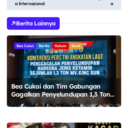
si Internasional
a
i
g
Berita Lainnya
a
s
i
Bea Cukai
Berita
Hukum
Sorot
p
o
s
Bea Cukai dan Tim Gabungan
Gagalkan Penyelundupan 1,3 Ton
Ketamin di Perairan Bintan