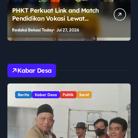
PHKT Perkuat Link and Match
Pendidikan Vokasi Lewat
Program Guru Tamu di SMKN
Redaksi Bekasi Today
Jul 27, 2026
R
2 Penajam Paser Utara
Kabar Desa
Berita
Kabar Desa
Politik
Sorot