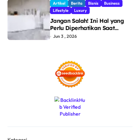
Artikel
Berita
Bisnis
Business
Ilegal
Lifestyle
Luxury
Jangan Salah! Ini Hal yang
Perlu Diperhatikan Saat
Pasang Big Slab
Jun 3 , 2026
Kategori