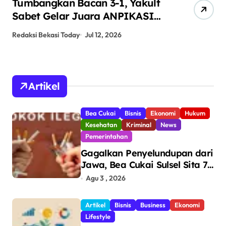
Tumbangkan Bacan 3-1, Yakult
AN
Sabet Gelar Juara ANPIKASI
Pe
CUP 2026
An
Redaksi Bekasi Today
Jul 12, 2026
Red
Artikel
Bea Cukai
Bisnis
Ekonomi
Hukum
Kesehatan
Kriminal
News
Pemerintahan
Gagalkan Penyelundupan dari
Jawa, Bea Cukai Sulsel Sita 7,8
Juta Batang Rokok Ilegal
Agu 3 , 2026
Bernilai Rp11,6 Miliar di
Makassar
Artikel
Bisnis
Business
Ekonomi
Lifestyle