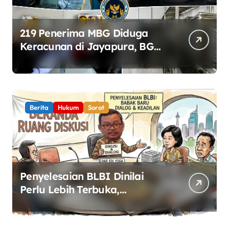
219 Penerima MBG Diduga
Keracunan di Jayapura, BGN
Perketat Pengawasan
Keamanan Pangan
Berita
Hukum
Sorot
Penyelesaian BLBI Dinilai
Perlu Lebih Terbuka,
Pemerintah Diminta Buka
Ruang Dialog