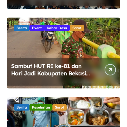
Ton Ketamin di Perairan
Bintan
Berita
Event
Kabar Desa
Sorot
Sambut HUT RI ke-81 dan
Hari Jadi Kabupaten Bekasi
ke-76, Pemdes Muara bakti
Gotong Royong Percantik
Jembatan CBL
Berita
Kesehatan
Sorot