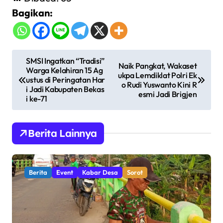
Bagikan:
N
SMSI Ingatkan “Tradisi”
Naik Pangkat, Wakaset
Warga Kelahiran 15 Ag
a
ukpa Lemdiklat Polri Ek
ustus di Peringatan Har
o Rudi Yuswanto Kini R
v
i Jadi Kabupaten Bekas
esmi Jadi Brigjen
i ke-71
i
g
Berita Lainnya
a
s
i
Berita
Event
Kabar Desa
Sorot
p
o
s