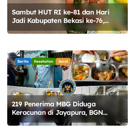
Sambut HUT RI ke-81 dan Hari
Jadi Kabupaten Bekasi ke-76,
Pemdes Muara bakti Gotong
Royong Percantik Jembatan CBL
Berita
Kesehatan
Sorot
219 Penerima MBG Diduga
Keracunan di Jayapura, BGN
Perketat Pengawasan Keamanan
Pangan