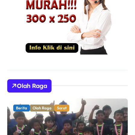
Olah Raga
Berita
Olah Raga
Sorot