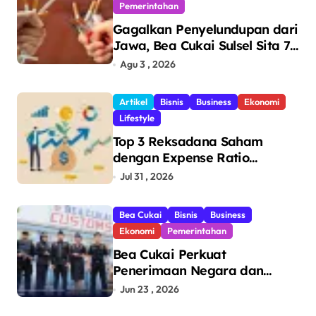
Pemerintahan
Gagalkan Penyelundupan dari
Jawa, Bea Cukai Sulsel Sita 7,8
Juta Batang Rokok Ilegal
Agu 3 , 2026
Bernilai Rp11,6 Miliar di
Makassar
Artikel
Bisnis
Business
Ekonomi
Lifestyle
Top 3 Reksadana Saham
dengan Expense Ratio
Terendah
Jul 31 , 2026
Bea Cukai
Bisnis
Business
Ekonomi
Pemerintahan
Bea Cukai Perkuat
Penerimaan Negara dan
Pengawasan, Setor Rp123,8
Jun 23 , 2026
Triliun Hingga Mei 2026