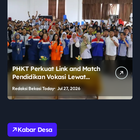
PHKT Perkuat Link and Match
Pendidikan Vokasi Lewat
Program Guru Tamu di SMKN
Redaksi Bekasi Today
Jul 27, 2026
R
2 Penajam Paser Utara
Kabar Desa