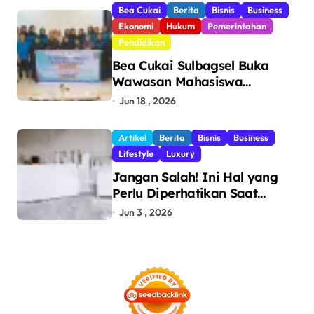
Bea Cukai
Berita
Bisnis
Business
Ekonomi
Hukum
Pemerintahan
Pendidikan
Bea Cukai Sulbagsel Buka
Wawasan Mahasiswa
Politeknik Bosowa tentang
Jun 18 , 2026
Pengawasan Perdagangan
dan Pencegahan Barang
Artikel
Berita
Bisnis
Business
Ilegal
Lifestyle
Luxury
Jangan Salah! Ini Hal yang
Perlu Diperhatikan Saat
Pasang Big Slab
Jun 3 , 2026