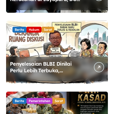
Perketat Pengawasan
Keamanan Pangan
Berita
Hukum
Sorot
Penyelesaian BLBI Dinilai
Perlu Lebih Terbuka,
Pemerintah Diminta Buka
Ruang Dialog
Berita
Pemerintahan
Sorot