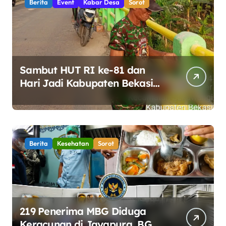
Berita
Event
Kabar Desa
Sorot
Sambut HUT RI ke-81 dan
Hari Jadi Kabupaten Bekasi
ke-76, Pemdes Muara bakti
Gotong Royong Percantik
Jembatan CBL
Berita
Kesehatan
Sorot
219 Penerima MBG Diduga
Keracunan di Jayapura, BGN