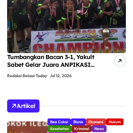
Tumbangkan Bacan 3-1, Yakult
AN
Sabet Gelar Juara ANPIKASI
Pe
CUP 2026
An
Redaksi Bekasi Today
Jul 12, 2026
Red
Artikel
Bea Cukai
Bisnis
Ekonomi
Hukum
Kesehatan
Kriminal
News