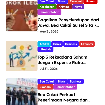
Bea Cukai
Bisnis
Ekonomi
Hukum
Kesehatan
Kriminal
News
Pemerintahan
Gagalkan Penyelundupan dari
Jawa, Bea Cukai Sulsel Sita 7,8
Juta Batang Rokok Ilegal
Agu 3 , 2026
Bernilai Rp11,6 Miliar di
Makassar
Artikel
Bisnis
Business
Ekonomi
Lifestyle
Top 3 Reksadana Saham
dengan Expense Ratio
Terendah
Jul 31 , 2026
Bea Cukai
Bisnis
Business
Ekonomi
Pemerintahan
Bea Cukai Perkuat
Penerimaan Negara dan