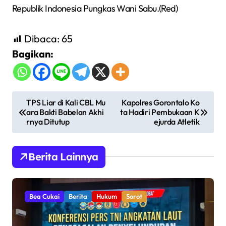
Republik Indonesia Pungkas Wani Sabu.(Red)
Dibaca:
65
Bagikan:
N
TPS Liar di Kali CBL Mu
Kapolres Gorontalo Ko
ara Bakti Babelan Akhi
ta Hadiri Pembukaan K
a
rnya Ditutup
ejurda Atletik
v
i
Berita Lainnya
g
a
s
Bea Cukai
Berita
Hukum
Sorot
i