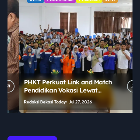
PHKT Perkuat Link and Match
Pendidikan Vokasi Lewat
Program Guru Tamu di SMKN
Redaksi Bekasi Today
Jul 27, 2026
R
2 Penajam Paser Utara