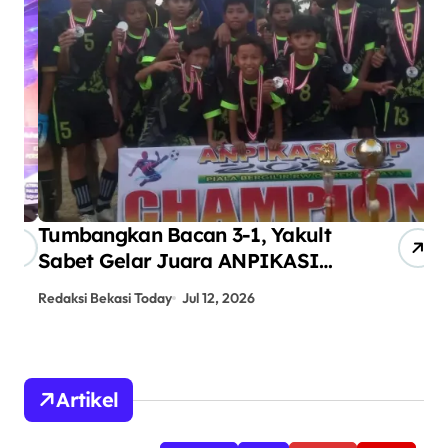
Tumbangkan Bacan 3-1, Yakult
AN
Sabet Gelar Juara ANPIKASI
Pe
CUP 2026
An
Redaksi Bekasi Today
Jul 12, 2026
Red
Artikel