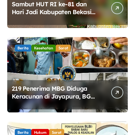
Sambut HUT RI ke-81 dan
Hari Jadi Kabupaten Bekasi
ke-76, Pemdes Muara bakti
Gotong Royong Percantik
Jembatan CBL
Berita
Kesehatan
Sorot
219 Penerima MBG Diduga
Keracunan di Jayapura, BGN
Perketat Pengawasan
Keamanan Pangan
Berita
Hukum
Sorot