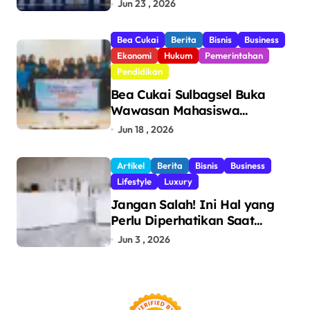
Pengawasan, Setor Rp123,8
Jun 23 , 2026
Triliun Hingga Mei 2026
Bea Cukai
Berita
Bisnis
Business
Ekonomi
Hukum
Pemerintahan
Pendidikan
Bea Cukai Sulbagsel Buka
Wawasan Mahasiswa
Politeknik Bosowa tentang
Jun 18 , 2026
Pengawasan Perdagangan
dan Pencegahan Barang
Artikel
Berita
Bisnis
Business
Ilegal
Lifestyle
Luxury
Jangan Salah! Ini Hal yang
Perlu Diperhatikan Saat
Pasang Big Slab
Jun 3 , 2026