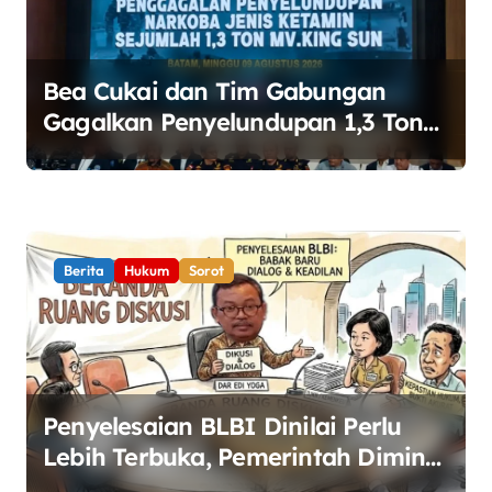
p
o
s
Bea Cukai dan Tim Gabungan
Gagalkan Penyelundupan 1,3 Ton
Ketamin di Perairan Bintan
Berita
Hukum
Sorot
Penyelesaian BLBI Dinilai Perlu
Lebih Terbuka, Pemerintah Diminta
Buka Ruang Dialog