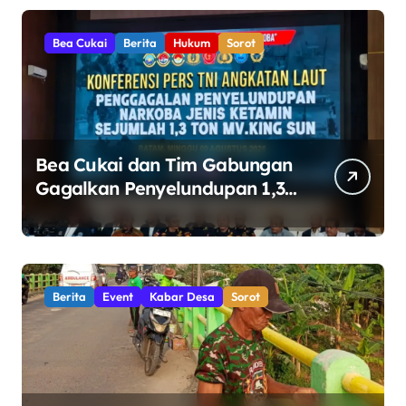
Bea Cukai
Berita
Hukum
Sorot
Bea Cukai dan Tim Gabungan
Gagalkan Penyelundupan 1,3
Ton Ketamin di Perairan
Bintan
Berita
Event
Kabar Desa
Sorot