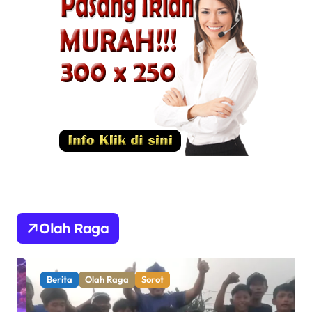
Olah Raga
Berita
Olah Raga
Sorot