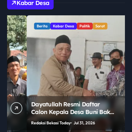
Kabar Desa
Berita
Kabar Desa
Politik
Sorot
Dayatullah Resmi Daftar
Calon Kepala Desa Buni Bakti
2026–2034, Diantar Keluarga
Redaksi Bekasi Today
Jul 31, 2026
R
dan Ratusan Pendukung