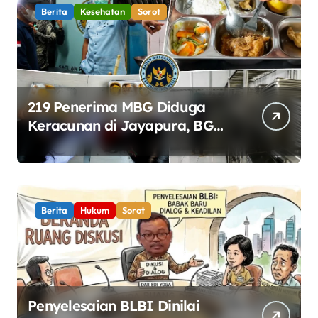
Berita
Kesehatan
Sorot
219 Penerima MBG Diduga
Keracunan di Jayapura, BGN
Perketat Pengawasan
Keamanan Pangan
Berita
Hukum
Sorot
Penyelesaian BLBI Dinilai