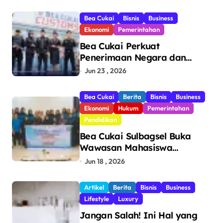
Bea Cukai
Bisnis
Business
Ekonomi
Pemerintahan
Bea Cukai Perkuat
Penerimaan Negara dan
Pengawasan, Setor Rp123,8
Jun 23 , 2026
Triliun Hingga Mei 2026
Bea Cukai
Berita
Bisnis
Business
Ekonomi
Hukum
Pemerintahan
Pendidikan
Bea Cukai Sulbagsel Buka
Wawasan Mahasiswa
Politeknik Bosowa tentang
Jun 18 , 2026
Pengawasan Perdagangan
dan Pencegahan Barang
Artikel
Berita
Bisnis
Business
Ilegal
Lifestyle
Luxury
Jangan Salah! Ini Hal yang