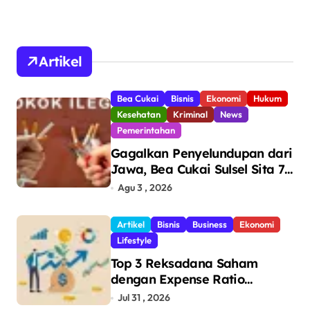
Artikel
Bea Cukai
Bisnis
Ekonomi
Hukum
Kesehatan
Kriminal
News
Pemerintahan
Gagalkan Penyelundupan dari
Jawa, Bea Cukai Sulsel Sita 7,8
Juta Batang Rokok Ilegal
Agu 3 , 2026
Bernilai Rp11,6 Miliar di
Makassar
Artikel
Bisnis
Business
Ekonomi
Lifestyle
Top 3 Reksadana Saham
dengan Expense Ratio
Terendah
Jul 31 , 2026