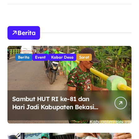
Berita
Berita
Event
Kabar Desa
Sorot
Sambut HUT RI ke-81 dan
Hari Jadi Kabupaten Bekasi
ke-76, Pemdes Muara bakti
Gotong Royong Percantik
Jembatan CBL