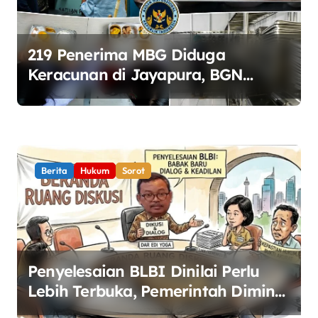
219 Penerima MBG Diduga
Keracunan di Jayapura, BGN
Perketat Pengawasan Keamanan
Pangan
Berita
Hukum
Sorot
Penyelesaian BLBI Dinilai Perlu
Lebih Terbuka, Pemerintah Diminta
Buka Ruang Dialog