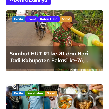
a
s
Berita
Event
Kabar Desa
Sorot
i
p
o
s
Sambut HUT RI ke-81 dan Hari
Jadi Kabupaten Bekasi ke-76,
Pemdes Muara bakti Gotong
Royong Percantik Jembatan CBL
Berita
Kesehatan
Sorot