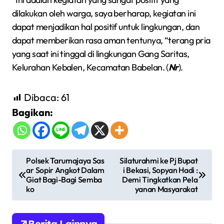
dilakukan oleh warga, saya berharap, kegiatan ini
dapat menjadikan hal positif untuk lingkungan, dan
dapat memberikan rasa aman tentunya, “terang pria
yang saat ini tinggal di lingkungan Gang Saritas,
Kelurahan Kebalen, Kecamatan Babelan. (
Nr
).
Dibaca:
61
Bagikan:
N
Polsek Tarumajaya Sas
Silaturahmi ke Pj Bupat
ar Sopir Angkot Dalam
i Bekasi, Sopyan Hadi :
a
Giat Bagi-Bagi Semba
Demi Tingkatkan Pela
v
ko
yanan Masyarakat
i
g
Berita Lainnya