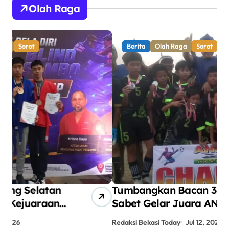
Olah Raga
Berita
Olah Raga
Sorot
Tumbangkan Bacan 3-1, Yakult
AN
Sabet Gelar Juara ANPIKASI
Pe
CUP 2026
An
Redaksi Bekasi Today
Jul 12, 2026
Red