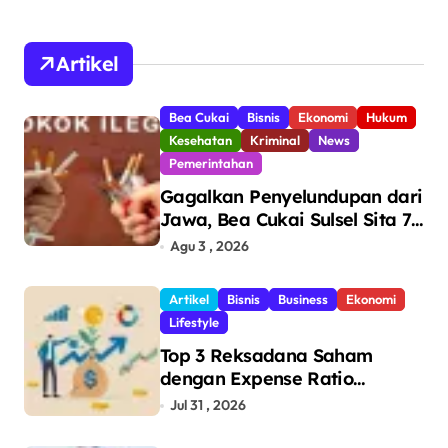
Artikel
Bea Cukai
Bisnis
Ekonomi
Hukum
Kesehatan
Kriminal
News
Pemerintahan
Gagalkan Penyelundupan dari
Jawa, Bea Cukai Sulsel Sita 7,8
Juta Batang Rokok Ilegal
Agu 3 , 2026
Bernilai Rp11,6 Miliar di
Makassar
Artikel
Bisnis
Business
Ekonomi
Lifestyle
Top 3 Reksadana Saham
dengan Expense Ratio
Terendah
Jul 31 , 2026