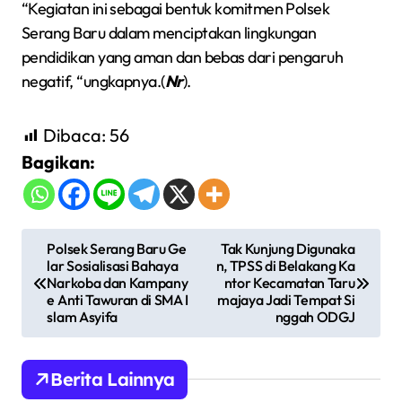
“Kegiatan ini sebagai bentuk komitmen Polsek
Serang Baru dalam menciptakan lingkungan
pendidikan yang aman dan bebas dari pengaruh
negatif, “ungkapnya.(
Nr
).
Dibaca:
56
Bagikan:
N
Polsek Serang Baru Ge
Tak Kunjung Digunaka
lar Sosialisasi Bahaya
n, TPSS di Belakang Ka
a
Narkoba dan Kampany
ntor Kecamatan Taru
v
e Anti Tawuran di SMA I
majaya Jadi Tempat Si
slam Asyifa
nggah ODGJ
i
g
Berita Lainnya
a