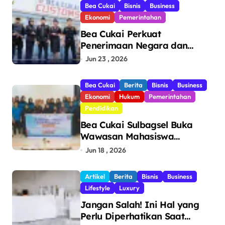
Bea Cukai
Bisnis
Business
Ekonomi
Pemerintahan
Bea Cukai Perkuat
Penerimaan Negara dan
Pengawasan, Setor Rp123,8
Jun 23 , 2026
Triliun Hingga Mei 2026
Bea Cukai
Berita
Bisnis
Business
Ekonomi
Hukum
Pemerintahan
Pendidikan
Bea Cukai Sulbagsel Buka
Wawasan Mahasiswa
Politeknik Bosowa tentang
Jun 18 , 2026
Pengawasan Perdagangan
dan Pencegahan Barang
Artikel
Berita
Bisnis
Business
Ilegal
Lifestyle
Luxury
Jangan Salah! Ini Hal yang
Perlu Diperhatikan Saat