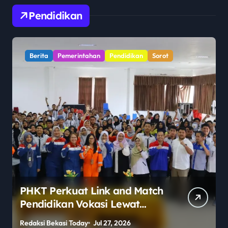
Pendidikan
Berita
Pemerintahan
Pendidikan
Sorot
PHKT Perkuat Link and Match
Pendidikan Vokasi Lewat
Program Guru Tamu di SMKN
Redaksi Bekasi Today
Jul 27, 2026
R