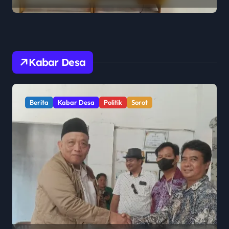
2 Penajam Paser Utara
Kabar Desa
Berita
Kabar Desa
Politik
Sorot