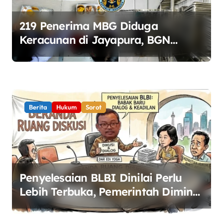
219 Penerima MBG Diduga
Keracunan di Jayapura, BGN
Perketat Pengawasan Keamanan
Pangan
Berita
Hukum
Sorot
Penyelesaian BLBI Dinilai Perlu
Lebih Terbuka, Pemerintah Diminta
Buka Ruang Dialog