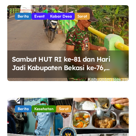
s
i
Berita
Event
Kabar Desa
Sorot
p
o
s
Sambut HUT RI ke-81 dan Hari
Jadi Kabupaten Bekasi ke-76,
Pemdes Muara bakti Gotong
Royong Percantik Jembatan CBL
Berita
Kesehatan
Sorot