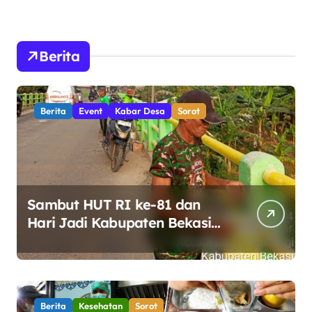
Berita
Berita
Event
Kabar Desa
Sorot
Sambut HUT RI ke-81 dan
Hari Jadi Kabupaten Bekasi
ke-76, Pemdes Muara bakti
Gotong Royong Percantik
Jembatan CBL
Berita
Kesehatan
Sorot