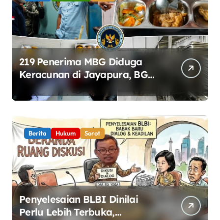
219 Penerima MBG Diduga
Keracunan di Jayapura, BGN
Perketat Pengawasan
Keamanan Pangan
Berita
Hukum
Sorot
Penyelesaian BLBI Dinilai
Perlu Lebih Terbuka,