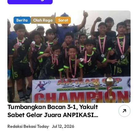
Berita
Olah Raga
Sorot
Tumbangkan Bacan 3-1, Yakult
AN
Sabet Gelar Juara ANPIKASI
Pe
CUP 2026
An
Redaksi Bekasi Today
Jul 12, 2026
Red