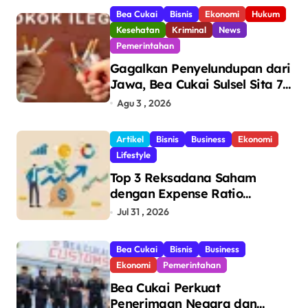
Bea Cukai
Bisnis
Ekonomi
Hukum
Kesehatan
Kriminal
News
Pemerintahan
Gagalkan Penyelundupan dari
Jawa, Bea Cukai Sulsel Sita 7,8
Juta Batang Rokok Ilegal
Agu 3 , 2026
Bernilai Rp11,6 Miliar di
Makassar
Artikel
Bisnis
Business
Ekonomi
Lifestyle
Top 3 Reksadana Saham
dengan Expense Ratio
Terendah
Jul 31 , 2026
Bea Cukai
Bisnis
Business
Ekonomi
Pemerintahan
Bea Cukai Perkuat
Penerimaan Negara dan