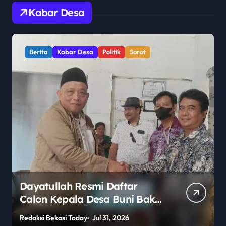
Kabar Desa
Berita
Kabar Desa
Politik
Sorot
Dayatullah Resmi Daftar
Calon Kepala Desa Buni Bakti
2026–2034, Diantar Keluarga
Redaksi Bekasi Today
Jul 31, 2026
R
dan Ratusan Pendukung