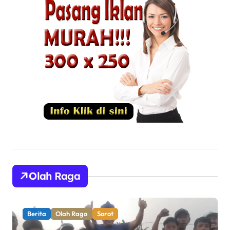
Olah Raga
Berita
Olah Raga
Sorot