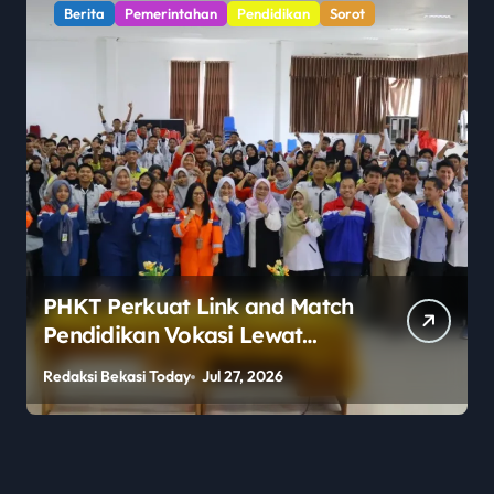
Berita
Pemerintahan
Pendidikan
Sorot
PHKT Perkuat Link and Match
Pendidikan Vokasi Lewat
Program Guru Tamu di SMKN
Redaksi Bekasi Today
Jul 27, 2026
R
2 Penajam Paser Utara