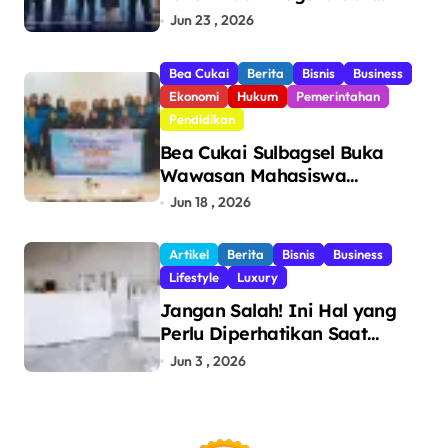
Pengawasan, Setor Rp123,8
Jun 23 , 2026
Triliun Hingga Mei 2026
Bea Cukai
Berita
Bisnis
Business
Ekonomi
Hukum
Pemerintahan
Pendidikan
Bea Cukai Sulbagsel Buka
Wawasan Mahasiswa
Politeknik Bosowa tentang
Jun 18 , 2026
Pengawasan Perdagangan
dan Pencegahan Barang
Artikel
Berita
Bisnis
Business
Ilegal
Lifestyle
Luxury
Jangan Salah! Ini Hal yang
Perlu Diperhatikan Saat
Pasang Big Slab
Jun 3 , 2026