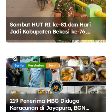
o
s
Sambut HUT RI ke-81 dan Hari
Jadi Kabupaten Bekasi ke-76,
Pemdes Muara bakti Gotong
Royong Percantik Jembatan CBL
Berita
Kesehatan
Sorot
219 Penerima MBG Diduga
Keracunan di Jayapura, BGN