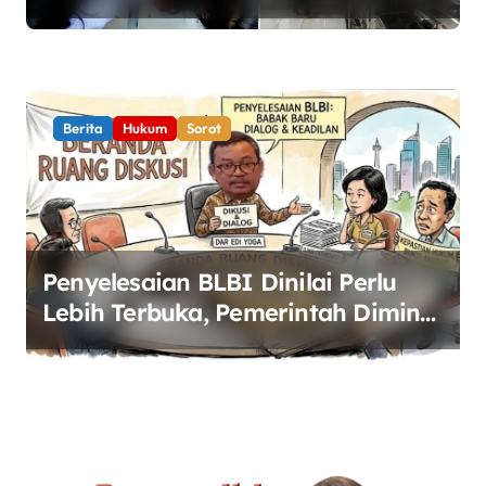
Perketat Pengawasan Keamanan
Pangan
Berita
Hukum
Sorot
Penyelesaian BLBI Dinilai Perlu
Lebih Terbuka, Pemerintah Diminta
Buka Ruang Dialog