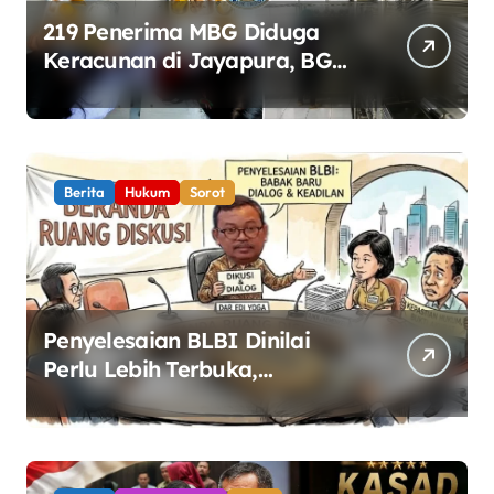
219 Penerima MBG Diduga
Keracunan di Jayapura, BGN
Perketat Pengawasan
Keamanan Pangan
Berita
Hukum
Sorot
Penyelesaian BLBI Dinilai
Perlu Lebih Terbuka,
Pemerintah Diminta Buka
Ruang Dialog