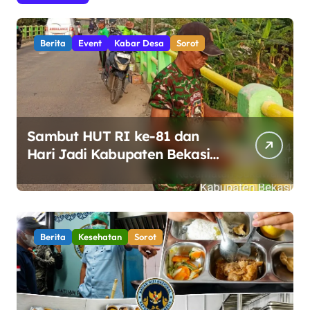
Berita
Event
Kabar Desa
Sorot
Sambut HUT RI ke-81 dan
Hari Jadi Kabupaten Bekasi
ke-76, Pemdes Muara bakti
Gotong Royong Percantik
Jembatan CBL
Berita
Kesehatan
Sorot