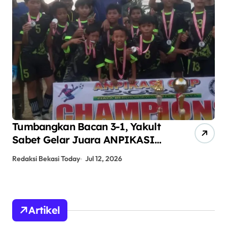
Tumbangkan Bacan 3-1, Yakult
AN
Sabet Gelar Juara ANPIKASI
Pe
CUP 2026
An
Redaksi Bekasi Today
Jul 12, 2026
Red
Artikel