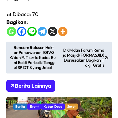
Dibaca:
70
Bagikan:
N
Rendam Ratusan Hekt
DKM dan Forum Rema
ar Persawahan, BBWS
a
ja Masjid (FORMASJID)
dan PJT serta Kades Bu
Darussalam Bagikan T
v
ni Bakti Perbaiki Tangg
akjil Gratis
ul SP DT 8 yang Jebol
i
g
Berita Lainnya
a
s
i
Berita
Event
Kabar Desa
Sorot
p