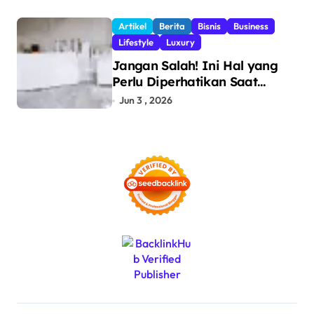
Pengawasan Perdagangan
dan Pencegahan Barang
Artikel
Berita
Bisnis
Business
Ilegal
Lifestyle
Luxury
Jangan Salah! Ini Hal yang
Perlu Diperhatikan Saat
Pasang Big Slab
Jun 3 , 2026