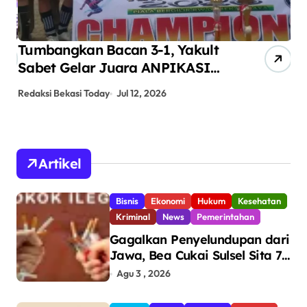
Tumbangkan Bacan 3-1, Yakult
AN
Sabet Gelar Juara ANPIKASI
Pe
CUP 2026
An
Redaksi Bekasi Today
Jul 12, 2026
Red
Artikel
Bisnis
Ekonomi
Hukum
Kesehatan
Kriminal
News
Pemerintahan
Gagalkan Penyelundupan dari
Jawa, Bea Cukai Sulsel Sita 7,8
Juta Batang Rokok Ilegal
Agu 3 , 2026
Bernilai Rp11,6 Miliar di
Makassar