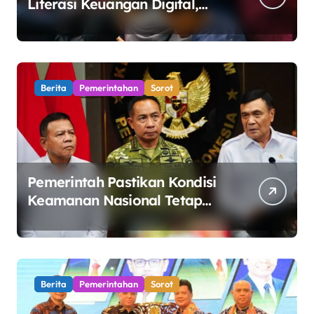
Literasi Keuangan Digital,
Edukasi Masyarakat
Waspadai Pinjaman Online
Ilegal
Berita
Pemerintahan
Sorot
Pemerintah Pastikan Kondisi
Keamanan Nasional Tetap
Kondusif Jelang HUT ke-81
RI, Masyarakat Diminta
Waspadai Hoaks
Berita
Pemerintahan
Sorot