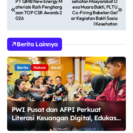
PT QMB New Energy M
sehatan Masyarakat D
a
aterials Raih Pengharg
esa Muara Bakti, PLTU
v
aan TOP CSR Awards 2
Co-Firing Babelan Gel
026
ar Kegiatan Bakti Sosia
i
l Kesehatan
g
a
Berita Lainnya
s
i
Berita
Hukum
Sorot
p
o
s
PWI Pusat dan AFPI Perkuat
Literasi Keuangan Digital, Edukasi
Masyarakat Waspadai Pinjaman