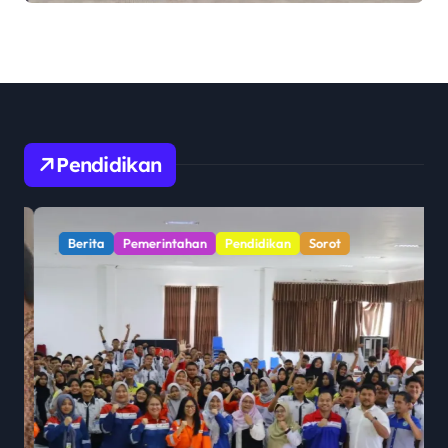
Polemik Perumda Tirta
Bhagasasi Diusut Objektif
Pendidikan
Berita
Pemerintahan
Pendidikan
Sorot