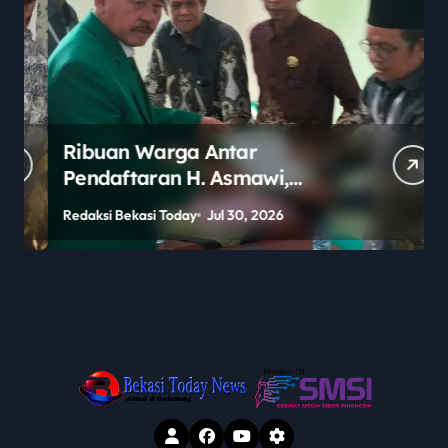
Ribuan Warga Antar
Pendaftaran H. Asmawi,
Dukungan Menggema:
Redaksi Bekasi Today
Jul 30, 2026
R
“Lanjutkan!”