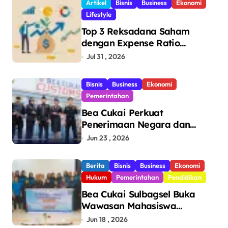
Artikel
Bisnis
Business
Ekonomi
Lifestyle
Top 3 Reksadana Saham
dengan Expense Ratio
Terendah
Jul 31 , 2026
Bisnis
Business
Ekonomi
Pemerintahan
Bea Cukai Perkuat
Penerimaan Negara dan
Pengawasan, Setor Rp123,8
Jun 23 , 2026
Triliun Hingga Mei 2026
Berita
Bisnis
Business
Ekonomi
Hukum
Pemerintahan
Pendidikan
Bea Cukai Sulbagsel Buka
Wawasan Mahasiswa
Politeknik Bosowa tentang
Jun 18 , 2026