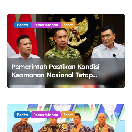
Online Ilegal
Berita
Pemerintahan
Sorot
Pemerintah Pastikan Kondisi
Keamanan Nasional Tetap
Kondusif Jelang HUT ke-81 RI,
Masyarakat Diminta Waspadai
Hoaks
Berita
Pemerintahan
Sorot