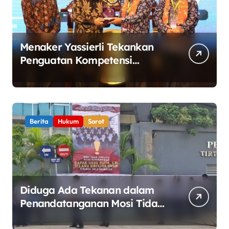
Menaker Yassierli Tekankan
Penguatan Kompetensi
Lulusan Perguruan Tinggi
untuk Hadapi Transformasi
Dunia Kerja
Berita
Hukum
Sorot
Diduga Ada Tekanan dalam
Penandatanganan Mosi Tidak
Percaya, Purnabakti Minta