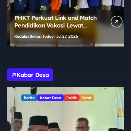
PHKT Perkuat Link and Match
Pendidikan Vokasi Lewat
Program Guru Tamu di SMKN
Redaksi Bekasi Today
Jul 27, 2026
R
2 Penajam Paser Utara
Kabar Desa
Berita
Kabar Desa
Politik
Sorot