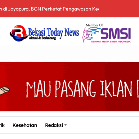
ih Terbuka, Pemerintah Diminta Buka Ruang Dialog
 Sampah Berbasis Teknologi Pirolisis
, Bea Cukai Ngurah Rai Bali Gagalkan Penyelundupan 10 Kilo
en Bekasi Gelar Aksi di Depan Pemkab, Soroti Kinerja DLH
arah dan Tabur Bunga di TMP Kalibata
Siapkan Sertifikasi Profesi Jaksa
itopang Lonjakan Harga Minyak dan Pasokan Ketat di China
I Jakarta Lebih Responsif Hadapi Keluhan Publik di Era Digi
Kabupaten Bekasi ke-76, Pemdes Muara bakti Gotong Royong P
tik
Kesehatan
Redaksi