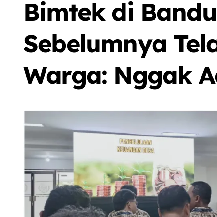
Bimtek di Bandu
Sebelumnya Tela
Warga: Nggak A
Sorot
Berita
Olah Raga
Sorot