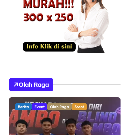
Olah Raga
Berita
Olah Raga
Sorot