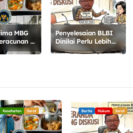
rima MBG
Penyelesaian BLBI
eracunan di
Dinilai Perlu Lebih
, BGN
Terbuka, Pemerintah
Diminta Buka Ruang
san
Dialog
n Pangan
Kesehatan
Sorot
Berita
Hukum
Sorot