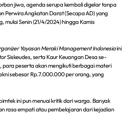
Sumsel 2026
rban jiwa, agenda serupa kembali digelar tanpa
Calon Perwira Angkatan Darat (Secapa AD) yang
, mulai Senin (21/4/2024) hingga Kamis
rganizer Yayasan Meraki Management Indonesia
ini
ator Siskeudes, serta Kaur Keuangan Desa se-
, para peserta akan mengikuti berbagai materi
yakni sebesar Rp.7.000.000 per orang, yang
mtek ini pun menuai kritik dari warga. Banyak
n rasa empati atau pembelajaran dari kejadian