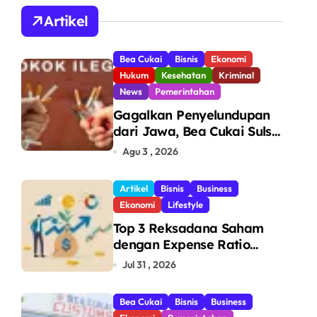
A
Artikel
Bea Cukai
Bisnis
Ekonomi
Hukum
Kesehatan
Kriminal
News
Pemerintahan
Gagalkan Penyelundupan
dari Jawa, Bea Cukai Sulsel
Sita 7,8 Juta Batang Rokok
Agu 3 , 2026
Ilegal Bernilai Rp11,6 Miliar
di Makassar
Artikel
Bisnis
Business
Ekonomi
Lifestyle
Top 3 Reksadana Saham
dengan Expense Ratio
Terendah
Jul 31 , 2026
Bea Cukai
Bisnis
Business