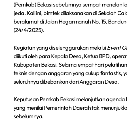
(Pemkab) Bekasi sebelumnya sempat menelan ko
jeda. Kali ini, bimtek dilaksanakan di Sekolah 
beralamat di Jalan Hegarmanah No. 15, Bandung
(24/4/2025).
Kegiatan yang diselenggarakan melalui
Event O
diikuti oleh para Kepala Desa, Ketua BPD, oper
Kabupaten Bekasi. Selama empat hari pelatihan
teknis dengan anggaran yang cukup fantastis, 
seluruhnya dibebankan dari Anggaran Desa.
Keputusan Pemkab Bekasi melanjutkan agenda bi
yang menilai Pemerintah Daerah tak menunjukka
sebelumnya.