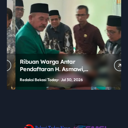
Ribuan Warga Antar
Pendaftaran H. Asmawi,
Dukungan Menggema:
Redaksi Bekasi Today
Jul 30, 2026
R
“Lanjutkan!”