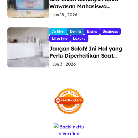
Wawasan Mahasiswa
Politeknik Bosowa tentang
Jun 18 , 2026
Pengawasan Perdagangan
dan Pencegahan Barang
Artikel
Berita
Bisnis
Business
Ilegal
Lifestyle
Luxury
Jangan Salah! Ini Hal yang
Perlu Diperhatikan Saat
Pasang Big Slab
Jun 3 , 2026