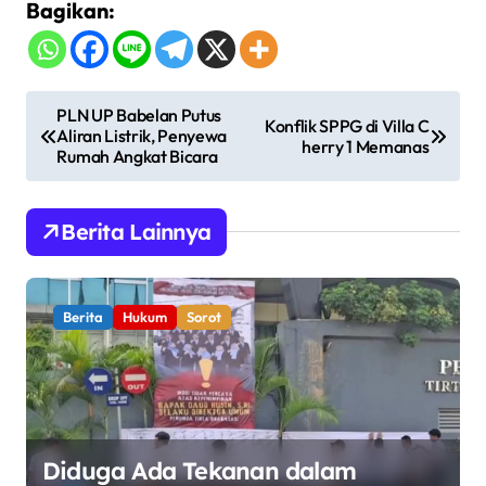
Bagikan:
N
PLN UP Babelan Putus
Konflik SPPG di Villa C
Aliran Listrik, Penyewa
a
herry 1 Memanas
Rumah Angkat Bicara
v
i
Berita Lainnya
g
a
s
Berita
Hukum
Sorot
i
p
o
s
Diduga Ada Tekanan dalam