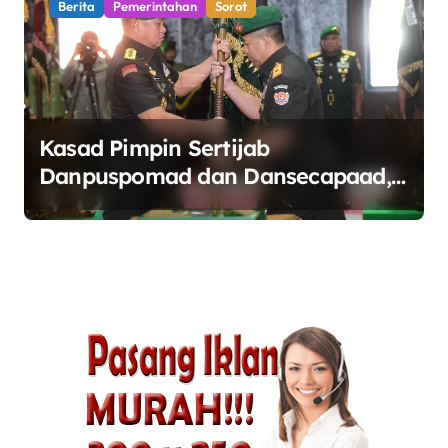
Berita
Pemerintahan
Sorot
Kasad Pimpin Sertijab
Danpuspomad dan Dansecapaad,
Tegaskan Penguatan Organisasi
TNI AD yang Adaptif dan
Profesional