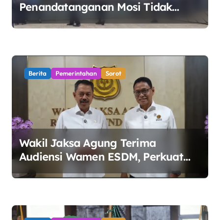
Penandatanganan Mosi Tidak
Percaya, Purnabakti Minta Polemik
Perumda Tirta Bhagasasi Diusut
Objektif
Berita
Pemerintahan
Sorot
Wakil Jaksa Agung Terima
Audiensi Wamen ESDM, Perkuat
Sinergi Kawal Tata Kelola Sektor
Energi