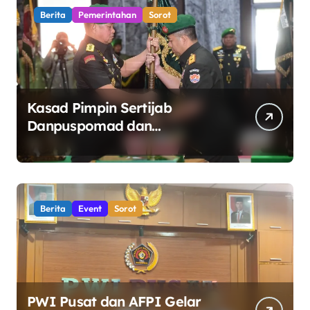
Berita
Pemerintahan
Sorot
Kasad Pimpin Sertijab
Danpuspomad dan
Dansecapaad, Tegaskan
Penguatan Organisasi TNI AD
yang Adaptif dan Profesional
Berita
Event
Sorot
PWI Pusat dan AFPI Gelar