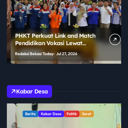
PHKT Perkuat Link and Match
Pendidikan Vokasi Lewat
Program Guru Tamu di SMKN
Redaksi Bekasi Today
Jul 27, 2026
R
2 Penajam Paser Utara
Kabar Desa
Berita
Kabar Desa
Politik
Sorot