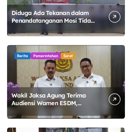
Diduga Ada Tekanan dalam
Penandatanganan Mosi Tidak
Percaya, Purnabakti Minta
Polemik Perumda Tirta
Bhagasasi Diusut Objektif
Berita
Pemerintahan
Sorot
Wakil Jaksa Agung Terima
Audiensi Wamen ESDM,
Perkuat Sinergi Kawal Tata
Kelola Sektor Energi