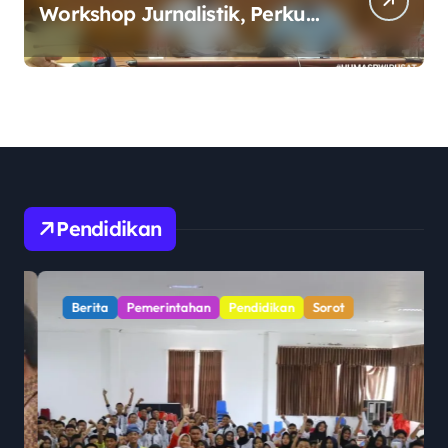
Workshop Jurnalistik, Perkuat
Literasi Keuangan Digital bagi
Insan Pers
Pendidikan
Berita
Pemerintahan
Pendidikan
Sorot