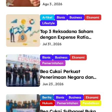
Juta Batang Rokok Ilegal
Agu 3 , 2026
Bernilai Rp11,6 Miliar di
Makassar
Artikel
Bisnis
Business
Ekonomi
Lifestyle
Top 3 Reksadana Saham
dengan Expense Ratio
Terendah
Jul 31 , 2026
Bisnis
Business
Ekonomi
Pemerintahan
Bea Cukai Perkuat
Penerimaan Negara dan
Pengawasan, Setor Rp123,8
Jun 23 , 2026
Triliun Hingga Mei 2026
Berita
Bisnis
Business
Ekonomi
Hukum
Pemerintahan
Pendidikan
Bea Cukai Sulbagsel Buka