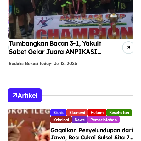
Tumbangkan Bacan 3-1, Yakult
AN
Sabet Gelar Juara ANPIKASI
Pe
CUP 2026
An
Redaksi Bekasi Today
Jul 12, 2026
Red
Artikel
Bisnis
Ekonomi
Hukum
Kesehatan
Kriminal
News
Pemerintahan
Gagalkan Penyelundupan dari
Jawa, Bea Cukai Sulsel Sita 7,8