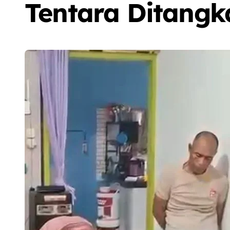
Tentara Ditangk
Sorot
Berita
Olah Raga
Sorot