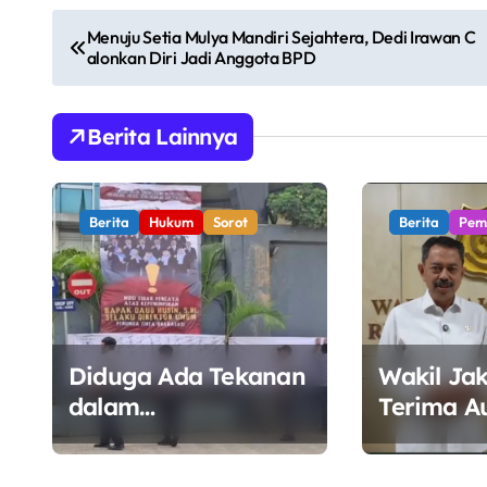
N
Menuju Setia Mulya Mandiri Sejahtera, Dedi Irawan C
alonkan Diri Jadi Anggota BPD
a
v
Berita Lainnya
i
g
Berita
Hukum
Sorot
Berita
Pem
a
s
i
Diduga Ada Tekanan
Wakil Ja
p
dalam
Terima A
o
Penandatanganan
Wamen E
Mosi Tidak Percaya,
Perkuat S
s