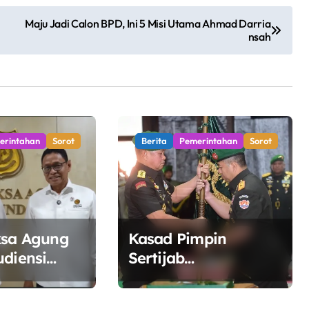
Maju Jadi Calon BPD, Ini 5 Misi Utama Ahmad Darria
nsah
erintahan
Sorot
Berita
Pemerintahan
Sorot
ksa Agung
Kasad Pimpin
udiensi
Sertijab
SDM,
Danpuspomad dan
inergi
Dansecapaad,