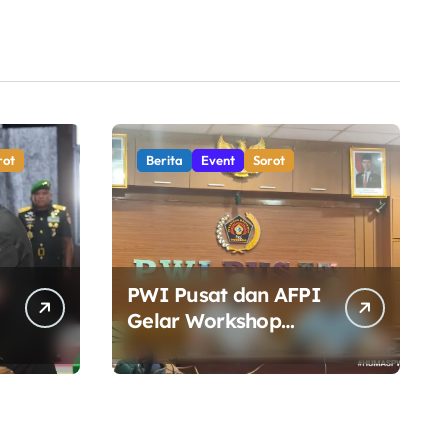
rot
Berita
Event
Sorot
PWI Pusat dan AFPI
Gelar Workshop
Jurnalistik, Perkuat
Literasi Keuangan
n
Digital bagi Insan
Pers