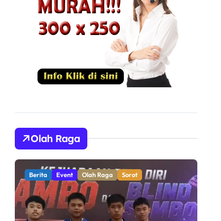
Olah Raga
Berita
Olah Raga
Sorot