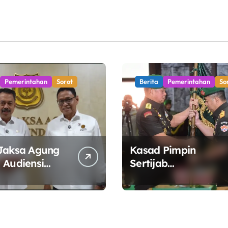
a Kelola
Tegaskan Penguatan
ergi
Organisasi TNI AD
yang Adaptif dan
Profesional
Pemerintahan
Sorot
Berita
Pemerintahan
So
Jaksa Agung
Kasad Pimpin
 Audiensi
Sertijab
 ESDM,
Danpuspomad dan
t Sinergi
Dansecapaad,
Tata Kelola
Tegaskan Penguata
 Energi
Organisasi TNI AD