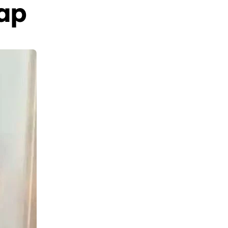
ap
Berita
Event
Olah Raga
Sorot