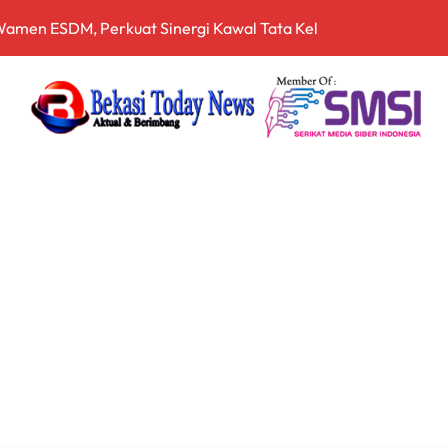
 dan Dansecapaad, Tegaskan Penguatan Organisasi TNI AD yan
rnalistik, Perkuat Literasi Keuangan Digital bagi Insan Pers
driansyah Dinilai Harus Diusut Lewat Pendekatan TPPU Secar
zia Gabungan Pajak Kendaraan Bermotor di Babelan, Sekaligu
irta Bhagasasi dalam Kondisi Kritis
a Cukai Sulsel Sita 7,8 Juta Batang Rokok Ilegal Bernilai Rp11,
 Bekali Calon Kader Pemahaman Politik Hukum
pala Desa Pantai Hurip, Usung Visi Maju, Sejahtera, dan Agami
nganan Mosi Tidak Percaya, Purnabakti Minta Polemik Perumda