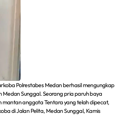
Siswa SMPN 1
arkoba Polrestabes Medan berhasil mengungkap
Cikarang Selatan Raih
an Medan Sunggal. Seorang pria paruh baya
an mantan anggota Tentara yang telah dipecat,
Medali Perak di
Redaksi Bekasi Today
Jul 30, 2026
oba di Jalan Pelita, Medan Sunggal, Kamis
Kejuaraan Sambo
Open Gubernur Cup