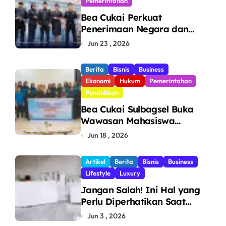
Pemerintahan
Bea Cukai Perkuat
Penerimaan Negara dan
Pengawasan, Setor Rp123,8
Jun 23 , 2026
Triliun Hingga Mei 2026
Berita
Bisnis
Business
Ekonomi
Hukum
Pemerintahan
Pendidikan
Bea Cukai Sulbagsel Buka
Wawasan Mahasiswa
Politeknik Bosowa tentang
Jun 18 , 2026
Pengawasan Perdagangan
dan Pencegahan Barang
Artikel
Berita
Bisnis
Business
Ilegal
Lifestyle
Luxury
Jangan Salah! Ini Hal yang
Perlu Diperhatikan Saat
Pasang Big Slab
Jun 3 , 2026