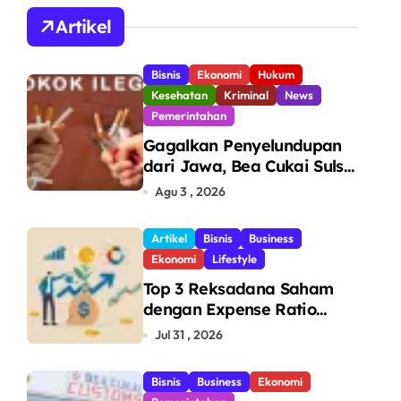
A
Artikel
Bisnis
Ekonomi
Hukum
Kesehatan
Kriminal
News
Pemerintahan
Gagalkan Penyelundupan
dari Jawa, Bea Cukai Sulsel
Sita 7,8 Juta Batang Rokok
Agu 3 , 2026
Ilegal Bernilai Rp11,6 Miliar
di Makassar
Artikel
Bisnis
Business
Ekonomi
Lifestyle
Top 3 Reksadana Saham
dengan Expense Ratio
Terendah
Jul 31 , 2026
Bisnis
Business
Ekonomi