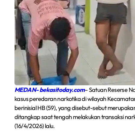
Semarakkan Budaya
MEDAN- bekasitoday.com
– Satuan Reserse N
an
Gowes Malam, Warga
kasus peredaran narkotika di wilayah Kecamat
berinisial HB (59), yang disebut-sebut merupak
Inisiasi Gerakan Night
Redaksi Bekasi Today
Agu 1, 2026
ditangkap saat tengah melakukan transaksi nark
Ride Rutin di Babelan
(16/4/2026) lalu.
a