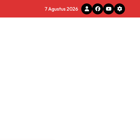
7 Agustus 2026
g Adaptif dan Profesional
a Menyeluruh
s Layani Penghapusan Denda PBB
6 Miliar di Makassar
s
 Tirta Bhagasasi Diusut Objektif