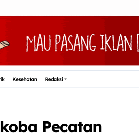
tik
Kesehatan
Redaksi
rkoba Pecatan