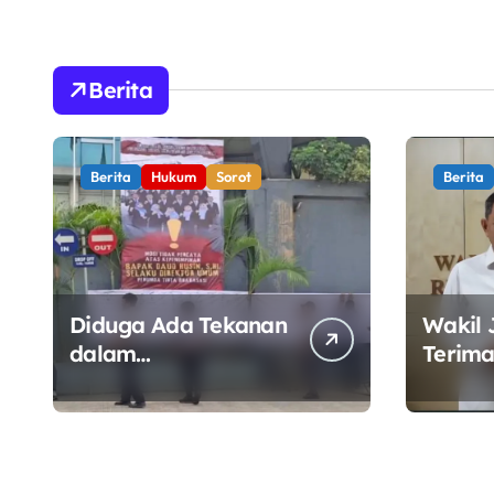
Purnabakti Minta
Kawal Tat
Polemik Perumda
Sektor En
Tirta Bhagasasi
Berita
Diusut Objektif
Berita
Hukum
Sorot
Berita
Diduga Ada Tekanan
Wakil 
dalam
Terima
Penandatanganan
Wamen
Mosi Tidak Percaya,
Perkua
Purnabakti Minta
Kawal 
Polemik Perumda
Sektor