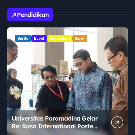
Pendidikan
Berita
Pemerintahan
Pendidikan
Sorot
PHKT Perkuat Link and Match
Pendidikan Vokasi Lewat
Program Guru Tamu di SMKN