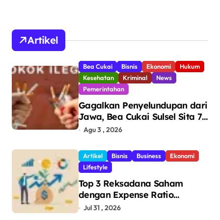
Artikel
Bea Cukai
Bisnis
Ekonomi
Hukum
Kesehatan
Kriminal
News
Pemerintahan
Gagalkan Penyelundupan dari
Jawa, Bea Cukai Sulsel Sita 7,8
Juta Batang Rokok Ilegal
Agu 3 , 2026
Bernilai Rp11,6 Miliar di
Makassar
Artikel
Bisnis
Business
Ekonomi
Lifestyle
Top 3 Reksadana Saham
dengan Expense Ratio
Terendah
Jul 31 , 2026