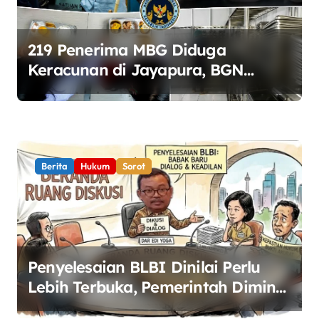
219 Penerima MBG Diduga
Keracunan di Jayapura, BGN
Perketat Pengawasan Keamanan
Pangan
Berita
Hukum
Sorot
Penyelesaian BLBI Dinilai Perlu
Lebih Terbuka, Pemerintah Diminta
Buka Ruang Dialog