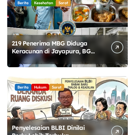
Berita
Kesehatan
Sorot
219 Penerima MBG Diduga
Keracunan di Jayapura, BGN
Perketat Pengawasan
Keamanan Pangan
Berita
Hukum
Sorot
Penyelesaian BLBI Dinilai