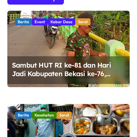
a
s
i
Berita
Event
Kabar Desa
Sorot
p
o
s
Sambut HUT RI ke-81 dan Hari
Jadi Kabupaten Bekasi ke-76,
Pemdes Muara bakti Gotong
Royong Percantik Jembatan CBL
Berita
Kesehatan
Sorot