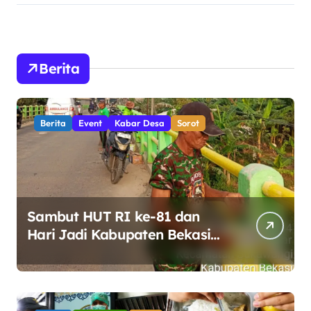
Berita
Berita
Event
Kabar Desa
Sorot
Sambut HUT RI ke-81 dan
Hari Jadi Kabupaten Bekasi
ke-76, Pemdes Muara bakti
Gotong Royong Percantik
Jembatan CBL