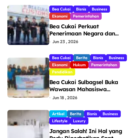
Bea Cukai
Bisnis
Business
Ekonomi
Pemerintahan
Bea Cukai Perkuat
Penerimaan Negara dan
Pengawasan, Setor Rp123,8
Jun 23 , 2026
Triliun Hingga Mei 2026
Bea Cukai
Berita
Bisnis
Business
Ekonomi
Hukum
Pemerintahan
Pendidikan
Bea Cukai Sulbagsel Buka
Wawasan Mahasiswa
Politeknik Bosowa tentang
Jun 18 , 2026
Pengawasan Perdagangan
dan Pencegahan Barang
Artikel
Berita
Bisnis
Business
Ilegal
Lifestyle
Luxury
Jangan Salah! Ini Hal yang