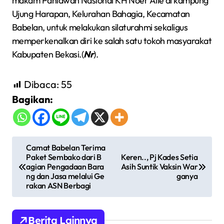
makam Pahlawan Nasional KH Noer Alie di kampung
Ujung Harapan, Kelurahan Bahagia, Kecamatan
Babelan, untuk melakukan silaturahmi sekaligus
memperkenalkan diri ke salah satu tokoh masyarakat
Kabupaten Bekasi.(
Nr
).
Dibaca:
55
Bagikan:
N
Camat Babelan Terima
Paket Sembako dari B
Keren.., Pj Kades Setia
a
agian Pengadaan Bara
Asih Suntik Vaksin War
v
ng dan Jasa melalui Ge
ganya
rakan ASN Berbagi
i
g
Berita Lainnya