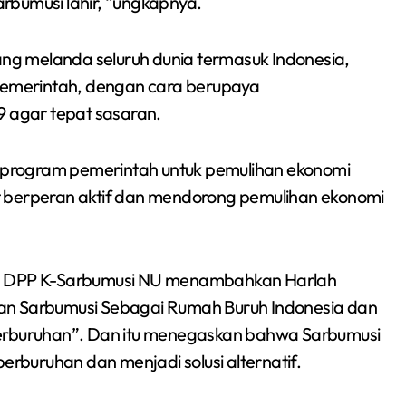
rbumusi lahir, “ungkapnya.
g melanda seluruh dunia termasuk Indonesia,
 pemerintah, dengan cara berupaya
 agar tepat sasaran.
program pemerintah untuk pemulihan ekonomi
kut berperan aktif dan mendorong pemulihan ekonomi
Siswa SMPN 1
en DPP K-Sarbumusi NU menambahkan Harlah
Cikarang Selatan Raih
an Sarbumusi Sebagai Rumah Buruh Indonesia dan
Medali Perak di
Perburuhan”. Dan itu menegaskan bahwa Sarbumusi
Redaksi Bekasi Today
Jul 30, 2026
Kejuaraan Sambo
erburuhan dan menjadi solusi alternatif.
Open Gubernur Cup