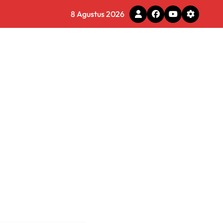
8 Agustus 2026
tal
 Pemkot Tomohon
e Ilegal
 Diminta Waspadai Hoaks
rmasi Dunia Kerja
gram Ganja Asal Thailand