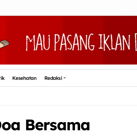
tik
Kesehatan
Redaksi
 Doa Bersama