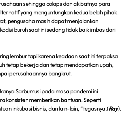
perusahaan sehingga colaps dan akibatnya para
Sumsel 2026
 alternatif yang menguntungkan kedua belah pihak.
kat, pengusaha masih dapat menjalankan
odisi buruh saat ini sedang tidak baik imbas dari
ring lembur tapi karena keadaan saat ini terpaksa
uh tetap bekerja dan tetap mendapatkan upah,
ampai perusahaannya bangkrut.
kanya Sarbumusi pada masa pandemi ini
a konsisten memberikan bantuan. Seperti
an inkubasi bisnis, dan lain-lain, “tegasnya.(
Ray
).