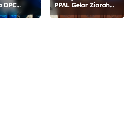
a DPC
PPAL Gelar Ziarah
n Bekasi
dan Tabur Bunga di
i di Depan
TMP Kalibata
Soroti
DLH