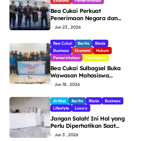
Ekonomi
Pemerintahan
Bea Cukai Perkuat
Penerimaan Negara dan
Pengawasan, Setor Rp123,8
Jun 23 , 2026
Triliun Hingga Mei 2026
Bea Cukai
Berita
Bisnis
Business
Ekonomi
Hukum
Pemerintahan
Pendidikan
Bea Cukai Sulbagsel Buka
Wawasan Mahasiswa
Politeknik Bosowa tentang
Jun 18 , 2026
Pengawasan Perdagangan
dan Pencegahan Barang
Artikel
Berita
Bisnis
Business
Ilegal
Lifestyle
Luxury
Jangan Salah! Ini Hal yang
Perlu Diperhatikan Saat
Pasang Big Slab
Jun 3 , 2026