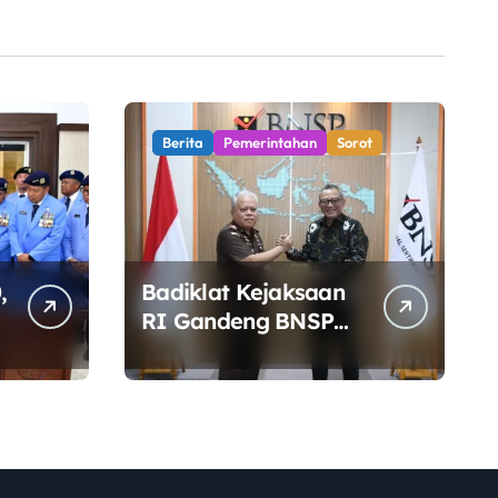
Berita
Pemerintahan
Sorot
,
Badiklat Kejaksaan
RI Gandeng BNSP
Siapkan Sertifikasi
Profesi Jaksa