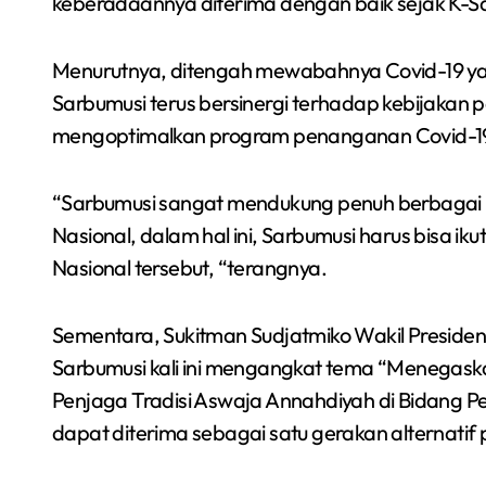
keberadaannya diterima dengan baik sejak K-Sa
Menurutnya, ditengah mewabahnya Covid-19 yan
Sarbumusi terus bersinergi terhadap kebijakan
mengoptimalkan program penanganan Covid-19
“Sarbumusi sangat mendukung penuh berbagai 
Nasional, dalam hal ini, Sarbumusi harus bisa i
Nasional tersebut, “terangnya.
Semarakkan Budaya
Sementara, Sukitman Sudjatmiko Wakil Presid
an
Gowes Malam, Warga
Sarbumusi kali ini mengangkat tema “Menegask
Inisiasi Gerakan Night
Penjaga Tradisi Aswaja Annahdiyah di Bidang 
Redaksi Bekasi Today
Agu 1, 2026
Ride Rutin di Babelan
dapat diterima sebagai satu gerakan alternatif p
a