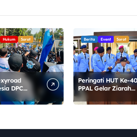
Hukum
Sorot
Berita
Event
Sorot
exyroad
Peringati HUT Ke-40
sia DPC
PPAL Gelar Ziarah
ten Bekasi
dan Tabur Bunga di
Aksi di Depan
TMP Kalibata
, Soroti
a DLH