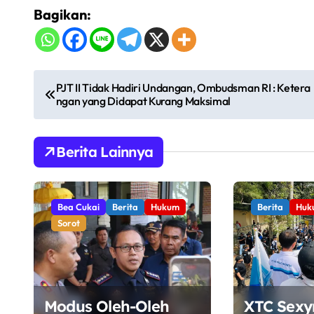
Bagikan:
N
PJT II Tidak Hadiri Undangan, Ombudsman RI : Ketera
ngan yang Didapat Kurang Maksimal
a
v
Berita Lainnya
i
g
Bea Cukai
Berita
Hukum
Berita
Huk
a
Sorot
s
i
Modus Oleh-Oleh
XTC Sexy
p