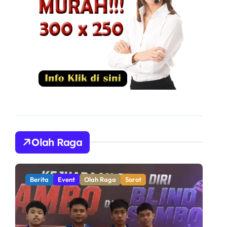
Olah Raga
Berita
Olah Raga
Sorot