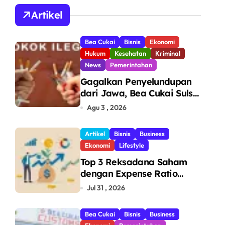
A
Artikel
Bea Cukai
Bisnis
Ekonomi
Hukum
Kesehatan
Kriminal
News
Pemerintahan
Gagalkan Penyelundupan
dari Jawa, Bea Cukai Sulsel
Sita 7,8 Juta Batang Rokok
Agu 3 , 2026
Ilegal Bernilai Rp11,6 Miliar
di Makassar
Artikel
Bisnis
Business
Ekonomi
Lifestyle
Top 3 Reksadana Saham
dengan Expense Ratio
Terendah
Jul 31 , 2026
Bea Cukai
Bisnis
Business