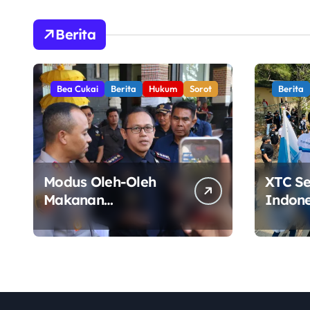
Berita
Bea Cukai
Berita
Hukum
Sorot
Berita
Modus Oleh-Oleh
XTC S
Makanan
Indone
Terbongkar, Bea
Kabupa
Cukai Ngurah Rai
Gelar 
Bali Gagalkan
Pemkab
Penyelundupan 10
Kinerj
Kilogram Ganja Asal
Thailand