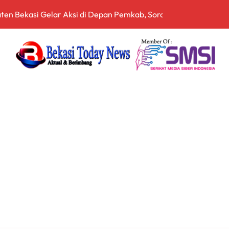
arah dan Tabur Bunga di TMP Kalibata
Siapkan Sertifikasi Profesi Jaksa
itopang Lonjakan Harga Minyak dan Pasokan Ketat di China
I Jakarta Lebih Responsif Hadapi Keluhan Publik di Era Digi
 Perkuat Sinergi Pembangunan Daerah Lewat Audiensi dengan
 Keuangan Digital, Edukasi Masyarakat Waspadai Pinjaman Onlin
an Nasional Tetap Kondusif Jelang HUT ke-81 RI, Masyarakat
an Kompetensi Lulusan Perguruan Tinggi untuk Hadapi Transfo
, Bea Cukai Ngurah Rai Bali Gagalkan Penyelundupan 10 Kilo