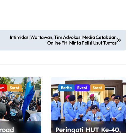
Intimidasi Wartawan, Tim Advokasi Media Cetak dan
Online FHI Minta Polisi Usut Tuntas
um
Sorot
Berita
Event
Sorot
road
Peringati HUT Ke-40,