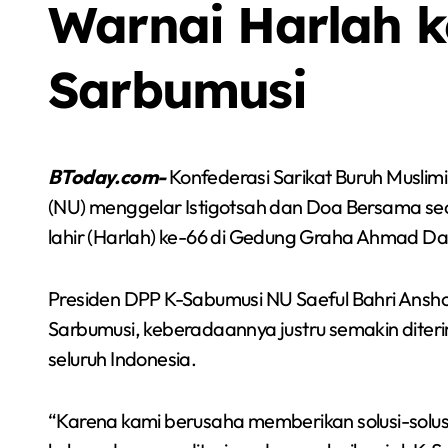
Warnai Harlah k
Sarbumusi
BToday.com-
Konfederasi Sarikat Buruh Muslim
(NU) menggelar Istigotsah dan Doa Bersama se
lahir (Harlah) ke-66 di Gedung Graha Ahmad Da
Presiden DPP K-Sabumusi NU Saeful Bahri Ansho
Sarbumusi, keberadaannya justru semakin diter
Sorot
seluruh Indonesia.
Berita
Olah Raga
Sorot
“Karena kami berusaha memberikan solusi-solus