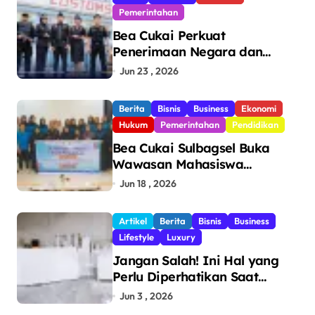
Pemerintahan
Bea Cukai Perkuat
Penerimaan Negara dan
Pengawasan, Setor Rp123,8
Jun 23 , 2026
Triliun Hingga Mei 2026
Berita
Bisnis
Business
Ekonomi
Hukum
Pemerintahan
Pendidikan
Bea Cukai Sulbagsel Buka
Wawasan Mahasiswa
Politeknik Bosowa tentang
Jun 18 , 2026
Pengawasan Perdagangan
dan Pencegahan Barang
Artikel
Berita
Bisnis
Business
Ilegal
Lifestyle
Luxury
Jangan Salah! Ini Hal yang
Perlu Diperhatikan Saat
Pasang Big Slab
Jun 3 , 2026