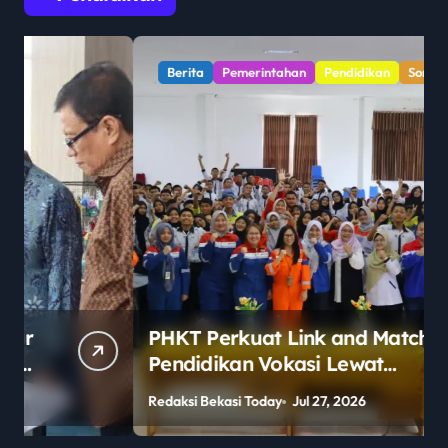
Berita
Pemerintahan
Pendidikan
Sorot
PHKT Perkuat Link and Match
Pendidikan Vokasi Lewat
Program Guru Tamu di SMKN
Redaksi Bekasi Today
Jul 27, 2026
R
2 Penajam Paser Utara