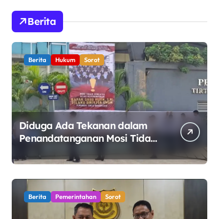
Berita
Berita
Hukum
Sorot
Diduga Ada Tekanan dalam
Penandatanganan Mosi Tidak
Percaya, Purnabakti Minta
Polemik Perumda Tirta
Bhagasasi Diusut Objektif
Berita
Pemerintahan
Sorot