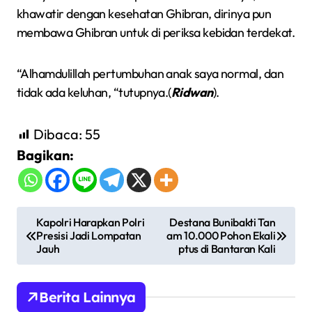
khawatir dengan kesehatan Ghibran, dirinya pun
membawa Ghibran untuk di periksa kebidan terdekat.
“Alhamdulillah pertumbuhan anak saya normal, dan
tidak ada keluhan, “tutupnya.(
Ridwan
).
Dibaca:
55
Bagikan:
N
Kapolri Harapkan Polri
Destana Bunibakti Tan
Presisi Jadi Lompatan
am 10.000 Pohon Ekali
a
Jauh
ptus di Bantaran Kali
v
i
Berita Lainnya
g