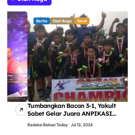
Berita
Olah Raga
Sorot
Tumbangkan Bacan 3-1, Yakult
AN
Sabet Gelar Juara ANPIKASI
Pe
CUP 2026
An
Redaksi Bekasi Today
Jul 12, 2026
Red