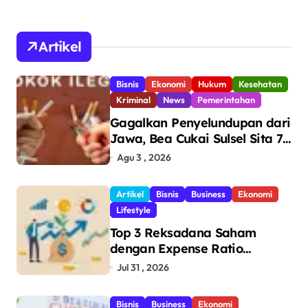
Artikel
Bisnis
Ekonomi
Hukum
Kesehatan
Kriminal
News
Pemerintahan
Gagalkan Penyelundupan dari
Jawa, Bea Cukai Sulsel Sita 7,8
Juta Batang Rokok Ilegal
Agu 3 , 2026
Bernilai Rp11,6 Miliar di
Makassar
Artikel
Bisnis
Business
Ekonomi
Lifestyle
Top 3 Reksadana Saham
dengan Expense Ratio
Terendah
Jul 31 , 2026
Bisnis
Business
Ekonomi