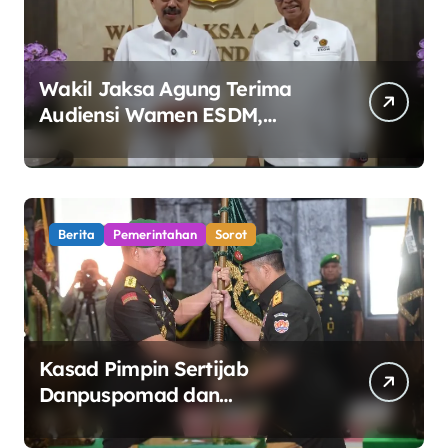
Wakil Jaksa Agung Terima
Audiensi Wamen ESDM,
Perkuat Sinergi Kawal Tata
Kelola Sektor Energi
Berita
Pemerintahan
Sorot
Kasad Pimpin Sertijab
Danpuspomad dan
Dansecapaad, Tegaskan
Penguatan Organisasi TNI AD