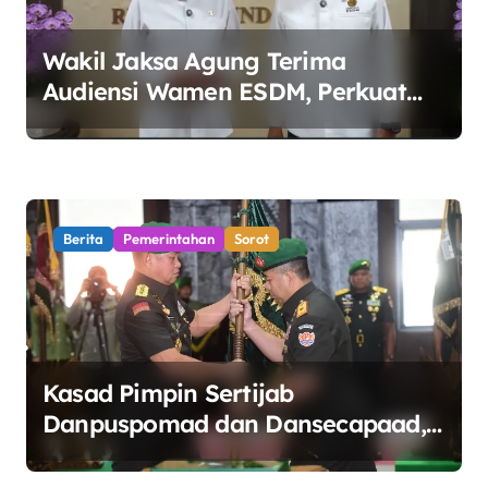
Wakil Jaksa Agung Terima
Audiensi Wamen ESDM, Perkuat
Sinergi Kawal Tata Kelola Sektor
Energi
Berita
Pemerintahan
Sorot
Kasad Pimpin Sertijab
Danpuspomad dan Dansecapaad,
Tegaskan Penguatan Organisasi
TNI AD yang Adaptif dan