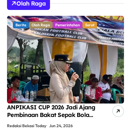
Olah Raga
Berita
Olah Raga
Pemerintahan
Sorot
ANPIKASI CUP 2026 Jadi Ajang
Se
Pembinaan Bakat Sepak Bola
Ha
Anak Kampung Teluk Angsan
Ba
Redaksi Bekasi Today
Jun 24, 2026
Red
Bo