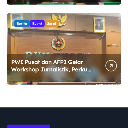
Penguatan Organisasi TNI AD
yang Adaptif dan Profesional
Berita
Event
Sorot
PWI Pusat dan AFPI Gelar
Workshop Jurnalistik, Perkuat
Literasi Keuangan Digital bagi
Insan Pers