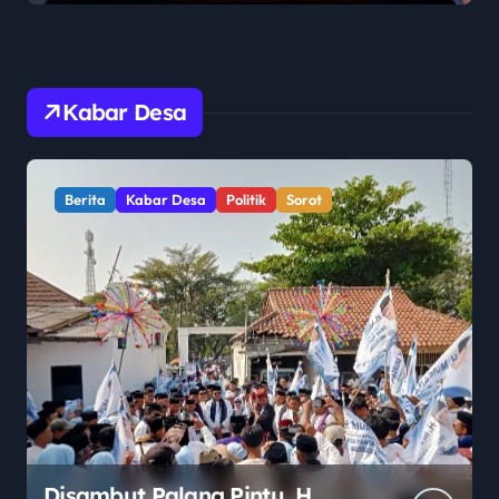
Kabar Desa
Berita
Kabar Desa
Politik
Sorot
Disambut Palang Pintu, H.