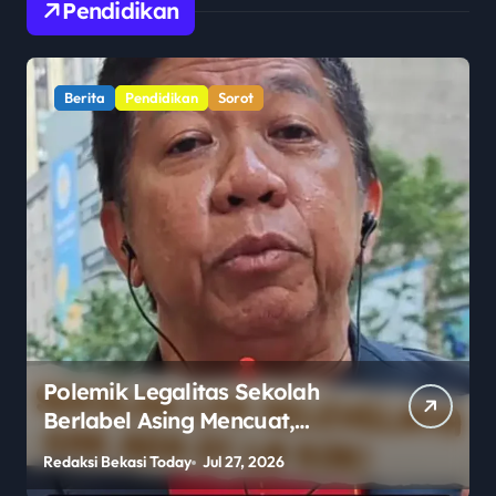
Pendidikan
Berita
Pendidikan
Sorot
Polemik Legalitas Sekolah
Berlabel Asing Mencuat,
Publik Pertanyakan
Redaksi Bekasi Today
Jul 27, 2026
R
Pengawasan Pemerintah