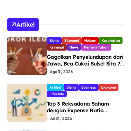
Artikel
Bisnis
Ekonomi
Hukum
Kesehatan
Kriminal
News
Pemerintahan
Gagalkan Penyelundupan dari
Jawa, Bea Cukai Sulsel Sita 7,8
Juta Batang Rokok Ilegal
Agu 3 , 2026
Bernilai Rp11,6 Miliar di
Makassar
Artikel
Bisnis
Business
Ekonomi
Lifestyle
Top 3 Reksadana Saham
dengan Expense Ratio
Terendah
Jul 31 , 2026