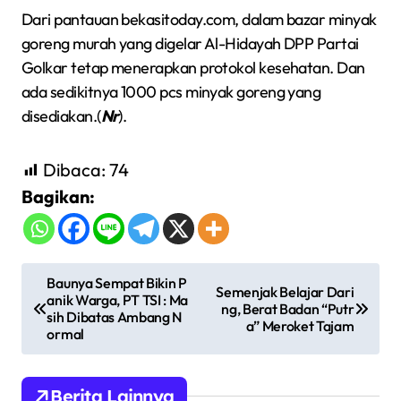
Dari pantauan bekasitoday.com, dalam bazar minyak
goreng murah yang digelar Al-Hidayah DPP Partai
Golkar tetap menerapkan protokol kesehatan. Dan
ada sedikitnya 1000 pcs minyak goreng yang
disediakan.(
Nr
).
Dibaca:
74
Bagikan:
N
Baunya Sempat Bikin P
Semenjak Belajar Dari
anik Warga, PT TSI : Ma
a
ng, Berat Badan “Putr
sih Dibatas Ambang N
a” Meroket Tajam
v
ormal
i
g
Berita Lainnya