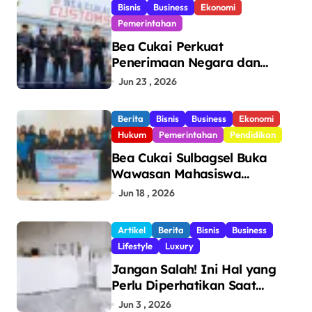
Bisnis
Business
Ekonomi
Pemerintahan
Bea Cukai Perkuat
Penerimaan Negara dan
Pengawasan, Setor Rp123,8
Jun 23 , 2026
Triliun Hingga Mei 2026
Berita
Bisnis
Business
Ekonomi
Hukum
Pemerintahan
Pendidikan
Bea Cukai Sulbagsel Buka
Wawasan Mahasiswa
Politeknik Bosowa tentang
Jun 18 , 2026
Pengawasan Perdagangan
dan Pencegahan Barang
Artikel
Berita
Bisnis
Business
Ilegal
Lifestyle
Luxury
Jangan Salah! Ini Hal yang
Perlu Diperhatikan Saat
Pasang Big Slab
Jun 3 , 2026