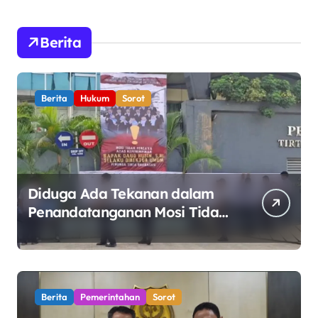
Berita
Berita
Hukum
Sorot
Diduga Ada Tekanan dalam
Penandatanganan Mosi Tidak
Percaya, Purnabakti Minta
Polemik Perumda Tirta
Bhagasasi Diusut Objektif
Berita
Pemerintahan
Sorot