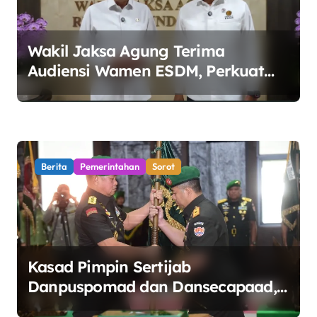
Wakil Jaksa Agung Terima
Audiensi Wamen ESDM, Perkuat
Sinergi Kawal Tata Kelola Sektor
Energi
Berita
Pemerintahan
Sorot
Kasad Pimpin Sertijab
Danpuspomad dan Dansecapaad,
Tegaskan Penguatan Organisasi