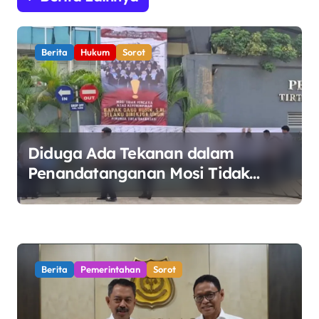
a
s
Berita
Hukum
Sorot
i
p
o
s
Diduga Ada Tekanan dalam
Penandatanganan Mosi Tidak
Percaya, Purnabakti Minta Polemik
Perumda Tirta Bhagasasi Diusut
Objektif
Berita
Pemerintahan
Sorot