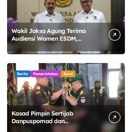
Wakil Jaksa Agung Terima
Audiensi Wamen ESDM,
Perkuat Sinergi Kawal Tata
Kelola Sektor Energi
Berita
Pemerintahan
Sorot
Kasad Pimpin Sertijab
Danpuspomad dan
Dansecapaad, Tegaskan