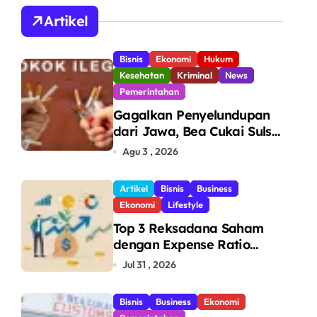
Angsan
Artikel
Bisnis
Ekonomi
Hukum
Kesehatan
Kriminal
News
Pemerintahan
Gagalkan Penyelundupan
dari Jawa, Bea Cukai Sulsel
Sita 7,8 Juta Batang Rokok
Agu 3 , 2026
Ilegal Bernilai Rp11,6 Miliar
di Makassar
Artikel
Bisnis
Business
Ekonomi
Lifestyle
Top 3 Reksadana Saham
dengan Expense Ratio
Terendah
Jul 31 , 2026
Bisnis
Business
Ekonomi