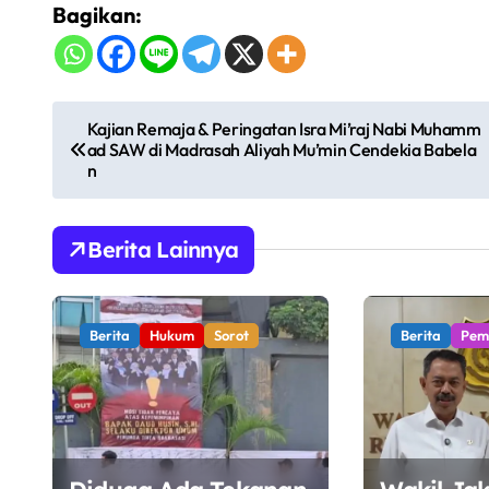
Bagikan:
N
Kajian Remaja & Peringatan Isra Mi’raj Nabi Muhamm
ad SAW di Madrasah Aliyah Mu’min Cendekia Babela
a
n
v
i
Berita Lainnya
g
a
Berita
Hukum
Sorot
Berita
Pem
s
i
p