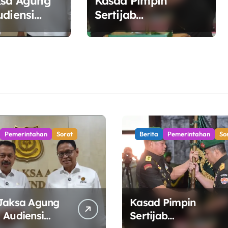
ksa Agung
Kasad Pimpin
udiensi
Sertijab
SDM,
Danpuspomad dan
inergi
Dansecapaad,
a Kelola
Tegaskan Penguatan
ergi
Organisasi TNI AD
yang Adaptif dan
Profesional
Pemerintahan
Sorot
Berita
Pemerintahan
So
Jaksa Agung
Kasad Pimpin
 Audiensi
Sertijab