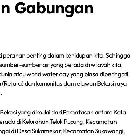
an Gabungan
ki peranan penting dalam kehidupan kita. Sehingga
 sumber-sumber air yang berada di wilayah kita,
dunia atau world water day yang biasa diperingati
(Retara) dan komunitas dan relawan Bekasi raya
.
 Bekasi yang dimulai dari Perbatasan antara Kota
Berita
Olah Raga
Sorot
 berada di Kelurahan Teluk Pucung, Kecamatan
r sungai di Desa Sukamekar, Kecamatan Sukawangi,