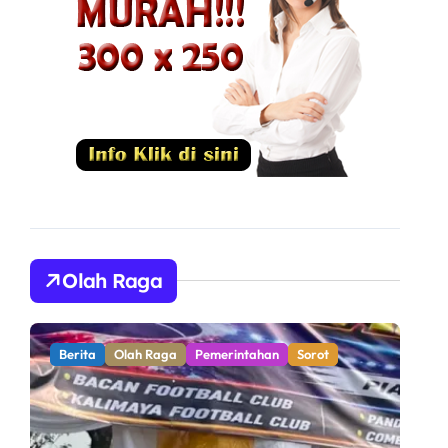
Olah Raga
Berita
Olah Raga
Pemerintahan
Sorot