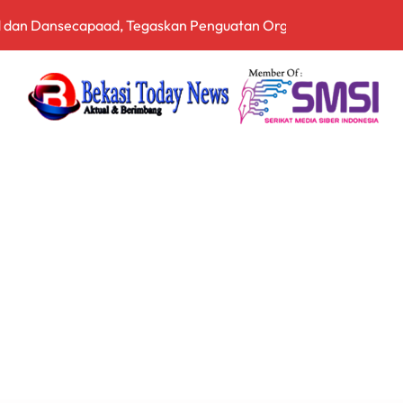
rnalistik, Perkuat Literasi Keuangan Digital bagi Insan Pers
driansyah Dinilai Harus Diusut Lewat Pendekatan TPPU Secar
zia Gabungan Pajak Kendaraan Bermotor di Babelan, Sekaligu
irta Bhagasasi dalam Kondisi Kritis
a Cukai Sulsel Sita 7,8 Juta Batang Rokok Ilegal Bernilai Rp11,
 Bekali Calon Kader Pemahaman Politik Hukum
pala Desa Pantai Hurip, Usung Visi Maju, Sejahtera, dan Agami
nganan Mosi Tidak Percaya, Purnabakti Minta Polemik Perumda