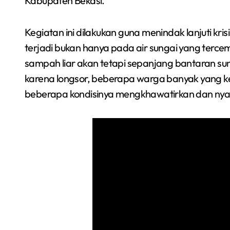
Kabupaten Bekasi.
Kegiatan ini dilakukan guna menindak lanjuti kris
terjadi bukan hanya pada air sungai yang ter
sampah liar akan tetapi sepanjang bantaran su
karena longsor, beberapa warga banyak yang ke
beberapa kondisinya mengkhawatirkan dan nya
a
Siswa SMPN 1
ga
Cikarang Selatan Raih
ght
Medali Perak di
Redaksi Bekasi Today
Jul 30, 2026
an
Kejuaraan Sambo
Open Gubernur Cup