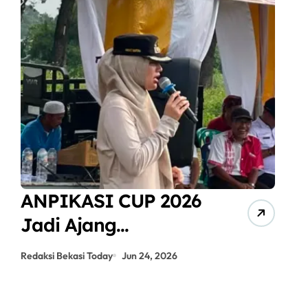
ANPIKASI CUP 2026
S
Jadi Ajang
M
Pembinaan Bakat
K
Redaksi Bekasi Today
Jun 24, 2026
Red
Sepak Bola Anak
B
Kampung Teluk
B