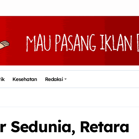
tik
Kesehatan
Redaksi
ir Sedunia, Retara