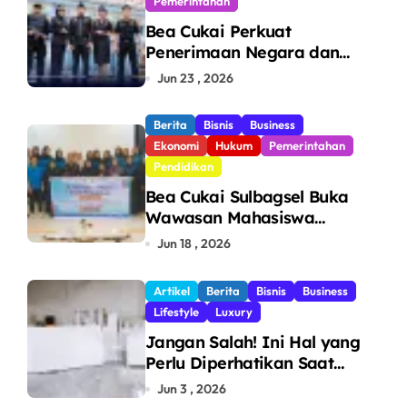
Pemerintahan
Bea Cukai Perkuat
Penerimaan Negara dan
Pengawasan, Setor Rp123,8
Jun 23 , 2026
Triliun Hingga Mei 2026
Berita
Bisnis
Business
Ekonomi
Hukum
Pemerintahan
Pendidikan
Bea Cukai Sulbagsel Buka
Wawasan Mahasiswa
Politeknik Bosowa tentang
Jun 18 , 2026
Pengawasan Perdagangan
dan Pencegahan Barang
Artikel
Berita
Bisnis
Business
Ilegal
Lifestyle
Luxury
Jangan Salah! Ini Hal yang
Perlu Diperhatikan Saat
Pasang Big Slab
Jun 3 , 2026