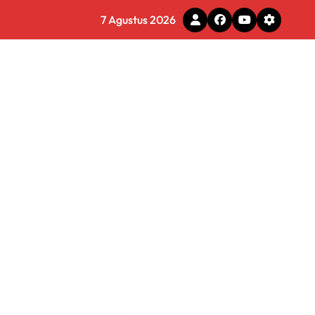
7 Agustus 2026
a Menyeluruh
s Layani Penghapusan Denda PBB
6 Miliar di Makassar
s
 Tirta Bhagasasi Diusut Objektif