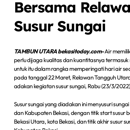
Bersama Relaw
Susur Sungai
TAMBUN UTARA bekasitoday.com-
Air memili
perlu dijaga kualitas dan kuantitasnya termasuk
untuk itu dalam rangka memperingati hari air se
pada tanggal 22 Maret, Relawan Tangguh Utara 
adakan kegiatan susur sungai, Rabu (23/3/2022)
Susur sungai yang diadakan ini menyusuri sungai
Berita
Event
Olah Raga
Sorot
dan Kabupaten Bekasi, dengan titik start susur
Bekasi Utara, kota Bekasi, dan titik akhir susu