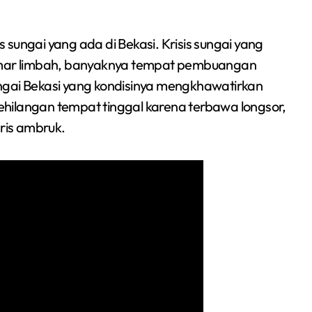
is sungai yang ada di Bekasi. Krisis sungai yang
cemar limbah, banyaknya tempat pembuangan
ngai Bekasi yang kondisinya mengkhawatirkan
hilangan tempat tinggal karena terbawa longsor,
ris ambruk.
Tumbangkan Bacan
3-1, Yakult Sabet
Gelar Juara
Redaksi Bekasi Today
Jul 12, 2026
ANPIKASI CUP 2026