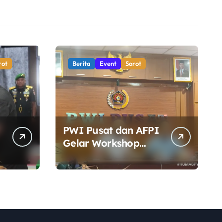
rot
Berita
Event
Sorot
PWI Pusat dan AFPI
Gelar Workshop
Jurnalistik, Perkuat
Literasi Keuangan
n
Digital bagi Insan
Pers