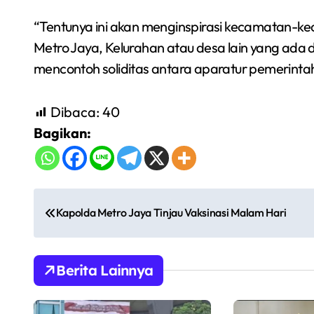
“Tentunya ini akan menginspirasi kecamatan-ke
Metro Jaya, Kelurahan atau desa lain yang ada 
mencontoh soliditas antara aparatur pemerinta
Dibaca:
40
Bagikan:
N
Kapolda Metro Jaya Tinjau Vaksinasi Malam Hari
a
v
Berita Lainnya
i