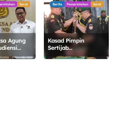
erintahan
Sorot
Berita
Pemerintahan
Sorot
ksa Agung
Kasad Pimpin
udiensi
Sertijab
SDM,
Danpuspomad dan
inergi
Dansecapaad,
a Kelola
Tegaskan Penguatan
ergi
Organisasi TNI AD
yang Adaptif dan
Profesional