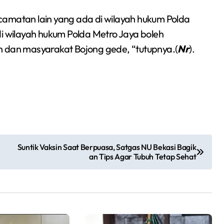
Sumsel 2026
camatan lain yang ada di wilayah hukum Polda
di wilayah hukum Polda Metro Jaya boleh
h dan masyarakat Bojong gede, “tutupnya.(
Nr
).
Suntik Vaksin Saat Berpuasa, Satgas NU Bekasi Bagik
an Tips Agar Tubuh Tetap Sehat