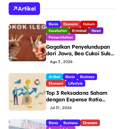
A
Artikel
Bisnis
Ekonomi
Hukum
Kesehatan
Kriminal
News
Pemerintahan
Gagalkan Penyelundupan
dari Jawa, Bea Cukai Sulsel
Sita 7,8 Juta Batang Rokok
Agu 3 , 2026
Ilegal Bernilai Rp11,6 Miliar
di Makassar
Artikel
Bisnis
Business
Ekonomi
Lifestyle
Top 3 Reksadana Saham
dengan Expense Ratio
Terendah
Jul 31 , 2026
Bisnis
Business
Ekonomi