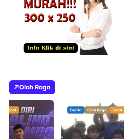
Olah Raga
Berita
Olah Raga
Sorot