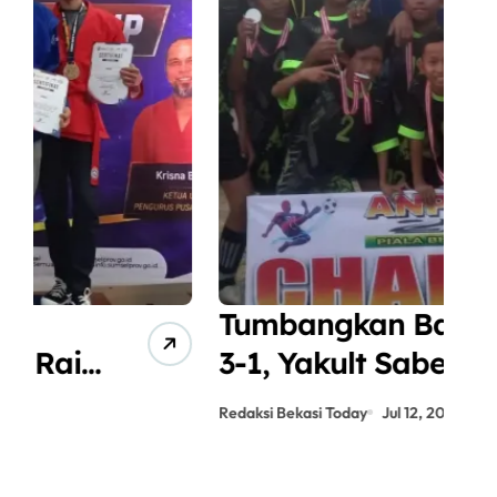
Tumbangkan Bacan
A
3-1, Yakult Sabet
J
Gelar Juara
P
Redaksi Bekasi Today
Jul 12, 2026
Red
ANPIKASI CUP 2026
S
K