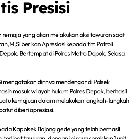
tis Presisi
 remaja yang akan melakukan aksi tawuran saat
mran,M,Si berikan Apresiasi kepada tim Patroli
ro Depok. Bertempat di Polres Metro Depok, Selasa
,Si mengatakan dirinya mendengar di Polsek
sih masuk wilayah hukum Polres Depok, berhasil
i suatu kemajuan dalam melakukan langkah-langkah
atut diberi apresiasi.
Berita
Event
Olah Raga
Sorot
pada Kapolsek Bojong gede yang telah berhasil
rlibat tawuran, dengan ini saya serahkan 1 unit