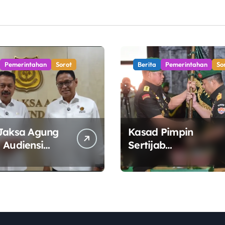
Pemerintahan
Sorot
Berita
Pemerintahan
So
Jaksa Agung
Kasad Pimpin
 Audiensi
Sertijab
 ESDM,
Danpuspomad dan
t Sinergi
Dansecapaad,
Tata Kelola
Tegaskan Penguata
 Energi
Organisasi TNI AD
yang Adaptif dan
Profesional