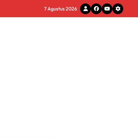
7 Agustus 2026
g Adaptif dan Profesional
a Menyeluruh
s Layani Penghapusan Denda PBB
6 Miliar di Makassar
s
 Tirta Bhagasasi Diusut Objektif