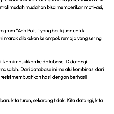
roli mudah mudahan bisa memberikan motivasi,
rogram “Ada Polisi” yang bertujuan untuk
ni marak dilakukan kelompok remaja yang sering
, kami masukkan ke database. Didatangi
asalah. Dari database ini melalui kombinasi dari
Siswa SMPN 1
 Presisi membuahkan hasil dengan berhasil
Cikarang Selatan Raih
Medali Perak di
Redaksi Bekasi Today
Jul 30, 2026
Kejuaraan Sambo
ru kita turun, sekarang tidak. Kita datangi, kita
Open Gubernur Cup