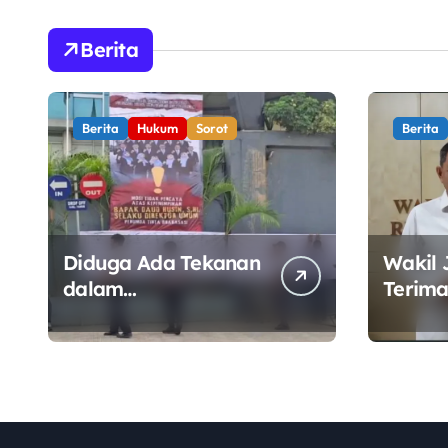
Berita
Berita
Hukum
Sorot
Berita
Diduga Ada Tekanan
Wakil 
dalam
Terima
Penandatanganan
Wamen
Mosi Tidak Percaya,
Perkua
Purnabakti Minta
Kawal 
Polemik Perumda
Sektor
Tirta Bhagasasi
Diusut Objektif