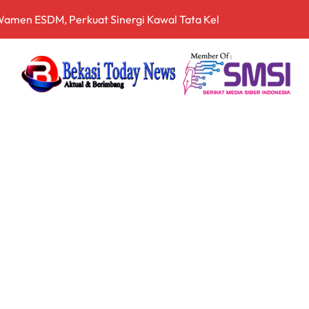
 dan Dansecapaad, Tegaskan Penguatan Organisasi TNI AD yan
rnalistik, Perkuat Literasi Keuangan Digital bagi Insan Pers
driansyah Dinilai Harus Diusut Lewat Pendekatan TPPU Secar
zia Gabungan Pajak Kendaraan Bermotor di Babelan, Sekaligu
irta Bhagasasi dalam Kondisi Kritis
a Cukai Sulsel Sita 7,8 Juta Batang Rokok Ilegal Bernilai Rp11,
 Bekali Calon Kader Pemahaman Politik Hukum
pala Desa Pantai Hurip, Usung Visi Maju, Sejahtera, dan Agami
nganan Mosi Tidak Percaya, Purnabakti Minta Polemik Perumda