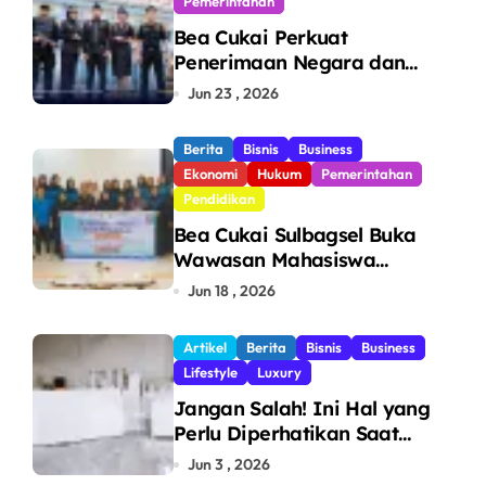
Pemerintahan
Bea Cukai Perkuat
Penerimaan Negara dan
Pengawasan, Setor Rp123,8
Jun 23 , 2026
Triliun Hingga Mei 2026
Berita
Bisnis
Business
Ekonomi
Hukum
Pemerintahan
Pendidikan
Bea Cukai Sulbagsel Buka
Wawasan Mahasiswa
Politeknik Bosowa tentang
Jun 18 , 2026
Pengawasan Perdagangan
dan Pencegahan Barang
Artikel
Berita
Bisnis
Business
Ilegal
Lifestyle
Luxury
Jangan Salah! Ini Hal yang
Perlu Diperhatikan Saat
Pasang Big Slab
Jun 3 , 2026