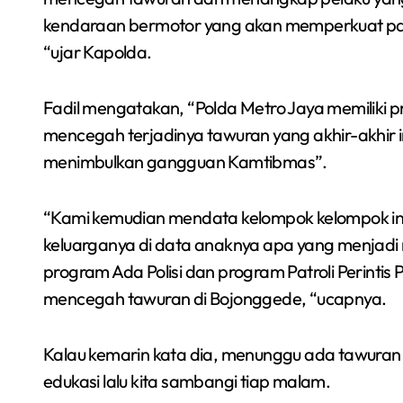
kendaraan bermotor yang akan memperkuat pat
“ujar Kapolda.
Fadil mengatakan, “Polda Metro Jaya memiliki p
mencegah terjadinya tawuran yang akhir-akhir i
menimbulkan gangguan Kamtibmas”.
“Kami kemudian mendata kelompok kelompok ini
keluarganya di data anaknya apa yang menjadi m
Semarakkan Budaya
program Ada Polisi dan program Patroli Perintis
an
Gowes Malam, Warga
mencegah tawuran di Bojonggede, “ucapnya.
Inisiasi Gerakan Night
Redaksi Bekasi Today
Agu 1, 2026
Ride Rutin di Babelan
Kalau kemarin kata dia, menunggu ada tawuran ba
edukasi lalu kita sambangi tiap malam.
a