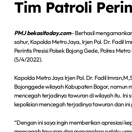
Tim Patroli Perin
PMJ bekasitoday.com
– Berhasil mengamankan
sahur, Kapolda Metro Jaya, Irjen Pol. Dr. Fadil I
Perintis Presisi Polsek Bojong Gede, Polres Met
(5/4/2022).
Kapolda Metro Jaya Irjen Pol. Dr. Fadil Imran,M
Bojonggede wilayah Kabupaten Bogor, namun ma
mencegah terjadinya tawuran di wilayah itu. In
kepolisian mencegah terjadinya tawuran dan ini p
Sorot
Berita
Olah Raga
Sorot
“Dengan ini saya ingin memberikan apresiasi ke
mencegah tawuran dan menangkap pelaku yang te