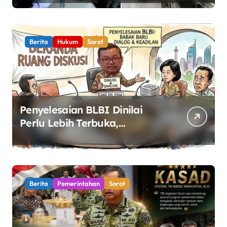
Keamanan Pangan
Berita
Hukum
Sorot
Penyelesaian BLBI Dinilai
Perlu Lebih Terbuka,
Pemerintah Diminta Buka
Ruang Dialog
Berita
Pemerintahan
Sorot