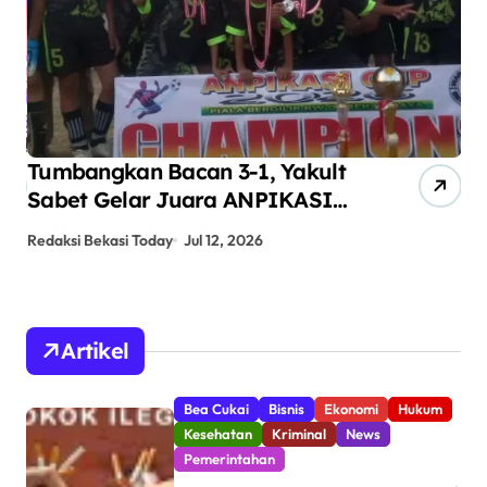
Tumbangkan Bacan 3-1, Yakult
AN
Sabet Gelar Juara ANPIKASI
Pe
CUP 2026
An
Redaksi Bekasi Today
Jul 12, 2026
Red
Artikel
Bea Cukai
Bisnis
Ekonomi
Hukum
Kesehatan
Kriminal
News
Pemerintahan