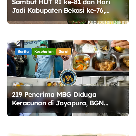
s
Sambut HUT RI ke-81 dan Hari
Jadi Kabupaten Bekasi ke-76,
Pemdes Muara bakti Gotong
Royong Percantik Jembatan CBL
Berita
Kesehatan
Sorot
219 Penerima MBG Diduga
Keracunan di Jayapura, BGN
Perketat Pengawasan Keamanan
Pangan