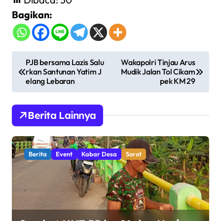
Bagikan:
N
PJB bersama Lazis Salu
Wakapolri Tinjau Arus
rkan Santunan Yatim J
Mudik Jalan Tol Cikam
a
elang Lebaran
pek KM 29
v
i
Berita Lainnya
g
a
s
Berita
Event
Kabar Desa
Sorot
i
p
o