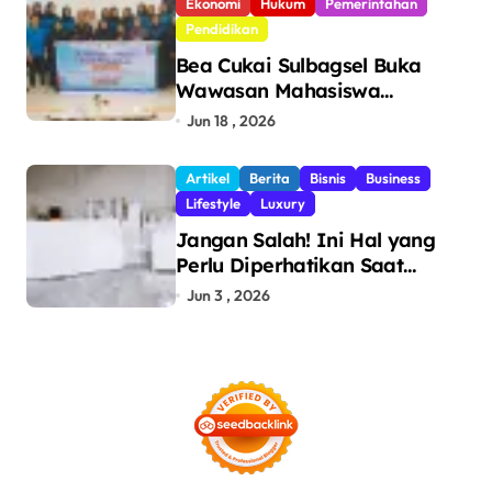
Ekonomi
Hukum
Pemerintahan
Pendidikan
Bea Cukai Sulbagsel Buka
Wawasan Mahasiswa
Politeknik Bosowa tentang
Jun 18 , 2026
Pengawasan Perdagangan
dan Pencegahan Barang
Artikel
Berita
Bisnis
Business
Ilegal
Lifestyle
Luxury
Jangan Salah! Ini Hal yang
Perlu Diperhatikan Saat
Pasang Big Slab
Jun 3 , 2026