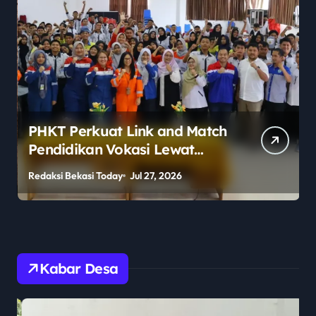
PHKT Perkuat Link and Match
Pendidikan Vokasi Lewat
Program Guru Tamu di SMKN
Redaksi Bekasi Today
Jul 27, 2026
R
2 Penajam Paser Utara
Kabar Desa