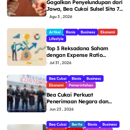
Gagalkan Penyelundupan dari
Jawa, Bea Cukai Sulsel Sita 7,8
Juta Batang Rokok Ilegal
Agu 3 , 2026
Bernilai Rp11,6 Miliar di
Makassar
Artikel
Bisnis
Business
Ekonomi
Lifestyle
Top 3 Reksadana Saham
dengan Expense Ratio
Terendah
Jul 31 , 2026
Bea Cukai
Bisnis
Business
Ekonomi
Pemerintahan
Bea Cukai Perkuat
Penerimaan Negara dan
Pengawasan, Setor Rp123,8
Jun 23 , 2026
Triliun Hingga Mei 2026
Bea Cukai
Berita
Bisnis
Business