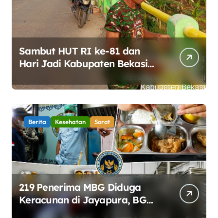
Sambut HUT RI ke-81 dan
Hari Jadi Kabupaten Bekasi
ke-76, Pemdes Muara bakti
Gotong Royong Percantik
Jembatan CBL
Berita
Kesehatan
Sorot
219 Penerima MBG Diduga
Keracunan di Jayapura, BGN
Perketat Pengawasan