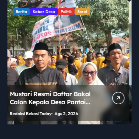
Berita
Kabar Desa
Politik
Sorot
Dayatullah Resmi Daftar
Calon Kepala Desa Buni Bakti
2026–2034, Diantar Keluarga
Redaksi Bekasi Today
Jul 31, 2026
R
dan Ratusan Pendukung