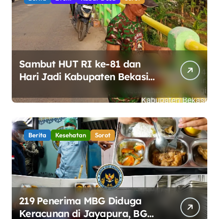
Sambut HUT RI ke-81 dan
Hari Jadi Kabupaten Bekasi
ke-76, Pemdes Muara bakti
Gotong Royong Percantik
Jembatan CBL
Berita
Kesehatan
Sorot
219 Penerima MBG Diduga
Keracunan di Jayapura, BGN