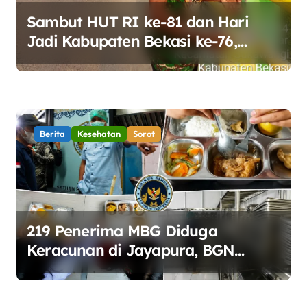
Sambut HUT RI ke-81 dan Hari
Jadi Kabupaten Bekasi ke-76,
Pemdes Muara bakti Gotong
Royong Percantik Jembatan CBL
Berita
Kesehatan
Sorot
219 Penerima MBG Diduga
Keracunan di Jayapura, BGN
Perketat Pengawasan Keamanan
Pangan