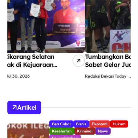
Tumbangkan Bacan 3-1, Yakult
AN
Sabet Gelar Juara ANPIKASI
Pe
CUP 2026
An
Redaksi Bekasi Today
Jul 12, 2026
Red
Artikel
Bea Cukai
Bisnis
Ekonomi
Hukum
Kesehatan
Kriminal
News