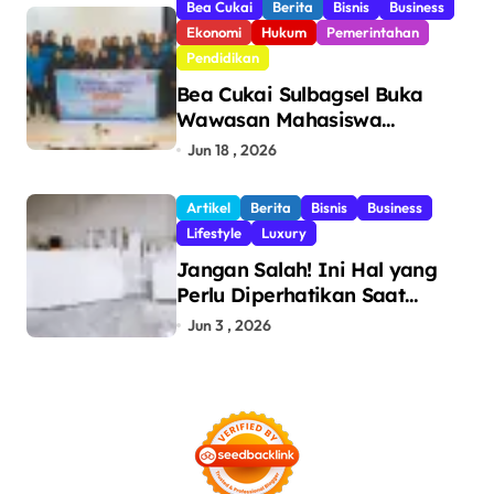
Bea Cukai
Berita
Bisnis
Business
Ekonomi
Hukum
Pemerintahan
Pendidikan
Bea Cukai Sulbagsel Buka
Wawasan Mahasiswa
Politeknik Bosowa tentang
Jun 18 , 2026
Pengawasan Perdagangan
dan Pencegahan Barang
Artikel
Berita
Bisnis
Business
Ilegal
Lifestyle
Luxury
Jangan Salah! Ini Hal yang
Perlu Diperhatikan Saat
Pasang Big Slab
Jun 3 , 2026