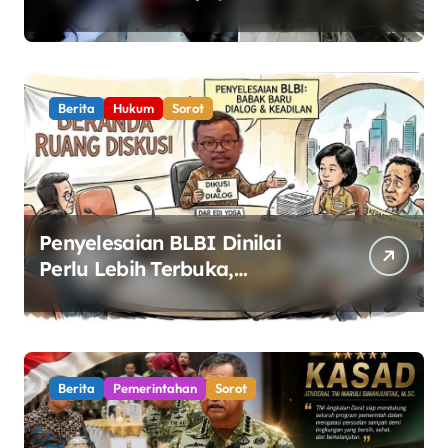
Perketat Pengawasan
Keamanan Pangan
Berita
Hukum
Sorot
Penyelesaian BLBI Dinilai
Perlu Lebih Terbuka,
Pemerintah Diminta Buka
Ruang Dialog
Berita
Pemerintahan
Sorot