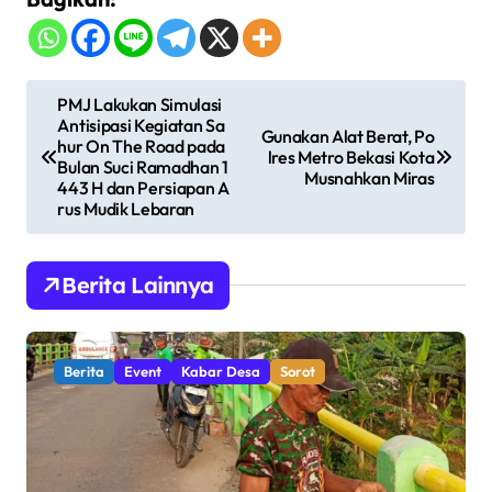
N
PMJ Lakukan Simulasi
Antisipasi Kegiatan Sa
a
Gunakan Alat Berat, Po
hur On The Road pada
lres Metro Bekasi Kota
v
Bulan Suci Ramadhan 1
Musnahkan Miras
443 H dan Persiapan A
i
rus Mudik Lebaran
g
a
Berita Lainnya
s
i
Berita
Event
Kabar Desa
Sorot
p
o
s