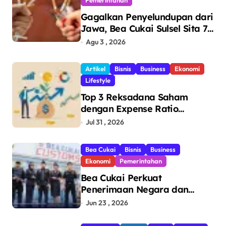
Pemerintahan
Gagalkan Penyelundupan dari
Jawa, Bea Cukai Sulsel Sita 7,8
Juta Batang Rokok Ilegal
Agu 3 , 2026
Bernilai Rp11,6 Miliar di
Makassar
Artikel
Bisnis
Business
Ekonomi
Lifestyle
Top 3 Reksadana Saham
dengan Expense Ratio
Terendah
Jul 31 , 2026
Bea Cukai
Bisnis
Business
Ekonomi
Pemerintahan
Bea Cukai Perkuat
Penerimaan Negara dan
Pengawasan, Setor Rp123,8
Jun 23 , 2026
Triliun Hingga Mei 2026