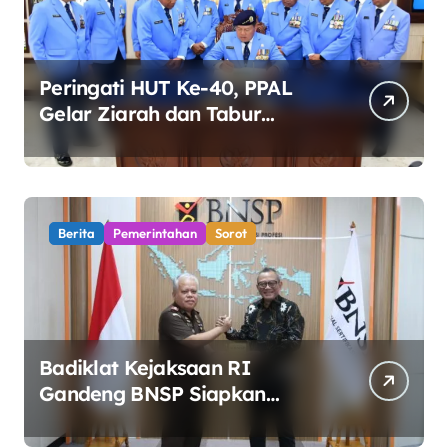
Peringati HUT Ke-40, PPAL
Gelar Ziarah dan Tabur
Bunga di TMP Kalibata
Berita
Pemerintahan
Sorot
Badiklat Kejaksaan RI
Gandeng BNSP Siapkan
Sertifikasi Profesi Jaksa