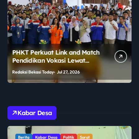
PHKT Perkuat Link and Match
Pendidikan Vokasi Lewat
Program Guru Tamu di SMKN
Redaksi Bekasi Today
Jul 27, 2026
R
2 Penajam Paser Utara
Kabar Desa
Berita
Kabar Desa
Politik
Sorot