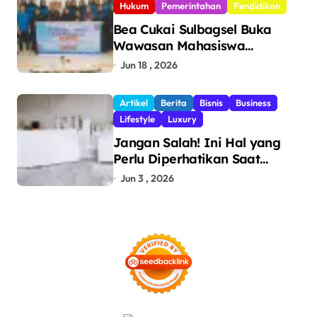
Hukum
Pemerintahan
Pendidikan
Bea Cukai Sulbagsel Buka
Wawasan Mahasiswa
Politeknik Bosowa tentang
Jun 18 , 2026
Pengawasan Perdagangan
dan Pencegahan Barang
Artikel
Berita
Bisnis
Business
Ilegal
Lifestyle
Luxury
Jangan Salah! Ini Hal yang
Perlu Diperhatikan Saat
Pasang Big Slab
Jun 3 , 2026