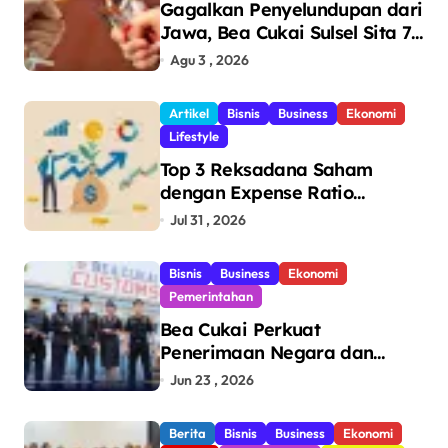
Gagalkan Penyelundupan dari
Jawa, Bea Cukai Sulsel Sita 7,8
Juta Batang Rokok Ilegal
Agu 3 , 2026
Bernilai Rp11,6 Miliar di
Makassar
Artikel
Bisnis
Business
Ekonomi
Lifestyle
Top 3 Reksadana Saham
dengan Expense Ratio
Terendah
Jul 31 , 2026
Bisnis
Business
Ekonomi
Pemerintahan
Bea Cukai Perkuat
Penerimaan Negara dan
Pengawasan, Setor Rp123,8
Jun 23 , 2026
Triliun Hingga Mei 2026
Berita
Bisnis
Business
Ekonomi