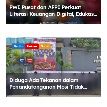
s
PWI Pusat dan AFPI Perkuat
Literasi Keuangan Digital, Edukasi
Masyarakat Waspadai Pinjaman
Online Ilegal
Berita
Hukum
Sorot
Diduga Ada Tekanan dalam
Penandatanganan Mosi Tidak
Percaya, Purnabakti Minta Polemik
Perumda Tirta Bhagasasi Diusut
Objektif