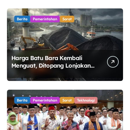
Berita
Pemerintahan
Sorot
Harga Batu Bara Kembali
Menguat, Ditopang Lonjakan
Harga Minyak dan Pasokan
Ketat di China
Berita
Pemerintahan
Sorot
Tekhnologi