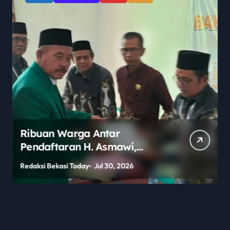
Ribuan Warga Antar
Pendaftaran H. Asmawi,
Dukungan Menggema:
Redaksi Bekasi Today
Jul 30, 2026
R
“Lanjutkan!”