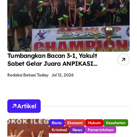
Tumbangkan Bacan 3-1, Yakult
AN
Sabet Gelar Juara ANPIKASI
Pe
CUP 2026
An
Redaksi Bekasi Today
Jul 12, 2026
Red
Artikel
Bisnis
Ekonomi
Hukum
Kesehatan
Kriminal
News
Pemerintahan