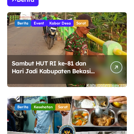
Berita
Event
Kabar Desa
Sorot
Sambut HUT RI ke-81 dan
Hari Jadi Kabupaten Bekasi
ke-76, Pemdes Muara bakti
Gotong Royong Percantik
Jembatan CBL
Berita
Kesehatan
Sorot