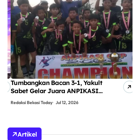
Tumbangkan Bacan 3-1, Yakult
AN
Sabet Gelar Juara ANPIKASI
Pe
CUP 2026
An
Redaksi Bekasi Today
Jul 12, 2026
Red
Artikel