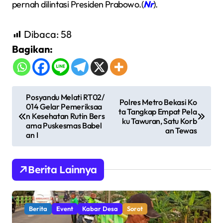
pernah dilintasi Presiden Prabowo.(
Nr
).
Dibaca:
58
Bagikan:
N
Posyandu Melati RT02/
Polres Metro Bekasi Ko
014 Gelar Pemeriksaa
a
ta Tangkap Empat Pela
n Kesehatan Rutin Bers
ku Tawuran, Satu Korb
v
ama Puskesmas Babel
an Tewas
an I
i
g
Berita Lainnya
a
s
i
Berita
Event
Kabar Desa
Sorot