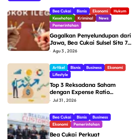
Bea Cukai
Bisnis
Ekonomi
Hukum
Kesehatan
Kriminal
News
Pemerintahan
Gagalkan Penyelundupan dari
Jawa, Bea Cukai Sulsel Sita 7,8
Juta Batang Rokok Ilegal
Agu 3 , 2026
Bernilai Rp11,6 Miliar di
Makassar
Artikel
Bisnis
Business
Ekonomi
Lifestyle
Top 3 Reksadana Saham
dengan Expense Ratio
Terendah
Jul 31 , 2026
Bea Cukai
Bisnis
Business
Ekonomi
Pemerintahan
Bea Cukai Perkuat