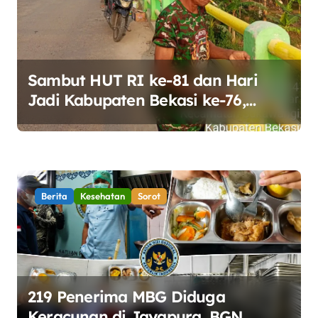
p
o
s
Sambut HUT RI ke-81 dan Hari
Jadi Kabupaten Bekasi ke-76,
Pemdes Muara bakti Gotong
Royong Percantik Jembatan CBL
Berita
Kesehatan
Sorot
219 Penerima MBG Diduga
Keracunan di Jayapura, BGN