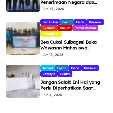
Penerimaan Negara dan
Pengawasan, Setor Rp123,8
Jun 23 , 2026
Triliun Hingga Mei 2026
Bea Cukai
Berita
Bisnis
Business
Ekonomi
Hukum
Pemerintahan
Pendidikan
Bea Cukai Sulbagsel Buka
Wawasan Mahasiswa
Politeknik Bosowa tentang
Jun 18 , 2026
Pengawasan Perdagangan
dan Pencegahan Barang
Artikel
Berita
Bisnis
Business
Ilegal
Lifestyle
Luxury
Jangan Salah! Ini Hal yang
Perlu Diperhatikan Saat
Pasang Big Slab
Jun 3 , 2026