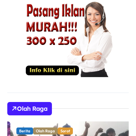
Olah Raga
Berita
Olah Raga
Sorot