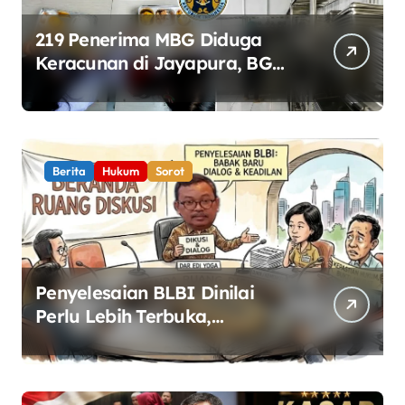
219 Penerima MBG Diduga
Keracunan di Jayapura, BGN
Perketat Pengawasan
Keamanan Pangan
Berita
Hukum
Sorot
Penyelesaian BLBI Dinilai
Perlu Lebih Terbuka,
Pemerintah Diminta Buka
Ruang Dialog