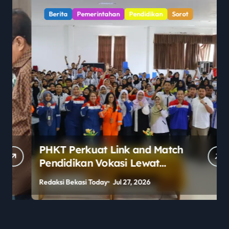
Berita
Pemerintahan
Pendidikan
Sorot
PHKT Perkuat Link and Match
Pendidikan Vokasi Lewat
Program Guru Tamu di SMKN
Redaksi Bekasi Today
Jul 27, 2026
R
2 Penajam Paser Utara