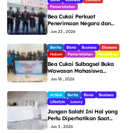
Pemerintahan
Bea Cukai Perkuat
Penerimaan Negara dan
Pengawasan, Setor Rp123,8
Jun 23 , 2026
Triliun Hingga Mei 2026
Berita
Bisnis
Business
Ekonomi
Hukum
Pemerintahan
Pendidikan
Bea Cukai Sulbagsel Buka
Wawasan Mahasiswa
Politeknik Bosowa tentang
Jun 18 , 2026
Pengawasan Perdagangan
dan Pencegahan Barang
Artikel
Berita
Bisnis
Business
Ilegal
Lifestyle
Luxury
Jangan Salah! Ini Hal yang
Perlu Diperhatikan Saat
Pasang Big Slab
Jun 3 , 2026