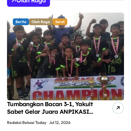
Olah Raga
Berita
Olah Raga
Sorot
Tumbangkan Bacan 3-1, Yakult
AN
Sabet Gelar Juara ANPIKASI
Pe
CUP 2026
An
Redaksi Bekasi Today
Jul 12, 2026
Red