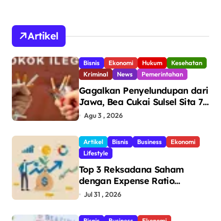
Artikel
Bisnis
Ekonomi
Hukum
Kesehatan
Kriminal
News
Pemerintahan
Gagalkan Penyelundupan dari
Jawa, Bea Cukai Sulsel Sita 7,8
Juta Batang Rokok Ilegal
Agu 3 , 2026
Bernilai Rp11,6 Miliar di
Makassar
Artikel
Bisnis
Business
Ekonomi
Lifestyle
Top 3 Reksadana Saham
dengan Expense Ratio
Terendah
Jul 31 , 2026
Bisnis
Business
Ekonomi