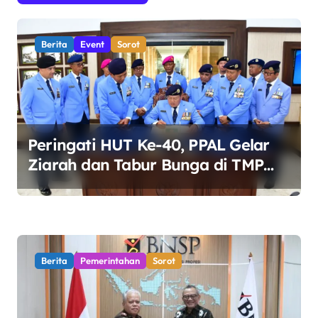
a
s
Berita
Event
Sorot
i
p
o
s
Peringati HUT Ke-40, PPAL Gelar
Ziarah dan Tabur Bunga di TMP
Kalibata
Berita
Pemerintahan
Sorot