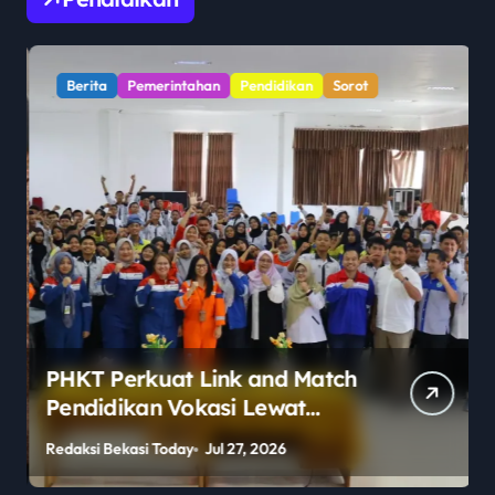
Berita
Pemerintahan
Pendidikan
Sorot
PHKT Perkuat Link and Match
Pendidikan Vokasi Lewat
Program Guru Tamu di SMKN
Redaksi Bekasi Today
Jul 27, 2026
R
2 Penajam Paser Utara