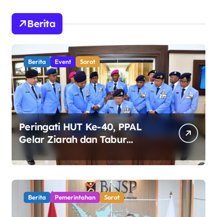
Berita
Berita
Event
Sorot
Peringati HUT Ke-40, PPAL
Gelar Ziarah dan Tabur
Bunga di TMP Kalibata
Berita
Pemerintahan
Sorot