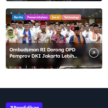
Ketat di China
Berita
Pemerintahan
Sorot
Tekhnologi
Ombudsman RI Dorong OPD
Pemprov DKI Jakarta Lebih
Responsif Hadapi Keluhan
Publik di Era Digital
Pendidikan