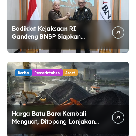
Badiklat Kejaksaan RI
Gandeng BNSP Siapkan
Sertifikasi Profesi Jaksa
Berita
Pemerintahan
Sorot
Harga Batu Bara Kembali
Menguat, Ditopang Lonjakan
Harga Minyak dan Pasokan