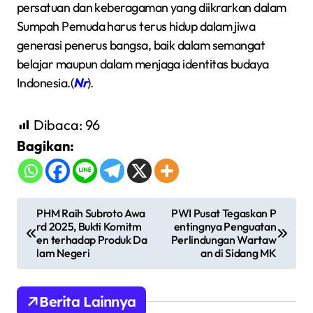
persatuan dan keberagaman yang diikrarkan dalam
Sumpah Pemuda harus terus hidup dalam jiwa
generasi penerus bangsa, baik dalam semangat
belajar maupun dalam menjaga identitas budaya
Indonesia.(
Nr
).
Dibaca:
96
Bagikan:
N
PHM Raih Subroto Awa
PWI Pusat Tegaskan P
rd 2025, Bukti Komitm
entingnya Penguatan
a
en terhadap Produk Da
Perlindungan Wartaw
v
lam Negeri
an di Sidang MK
i
g
Berita Lainnya