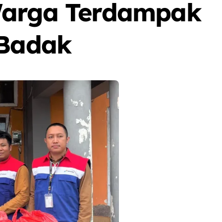
Warga Terdampak
 Badak
Berita
Event
Olah Raga
Sorot