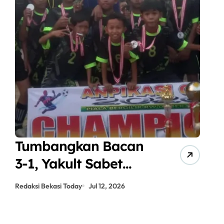
Tumbangkan Bacan
A
3-1, Yakult Sabet
J
Gelar Juara
P
Redaksi Bekasi Today
Jul 12, 2026
Red
ANPIKASI CUP 2026
S
K