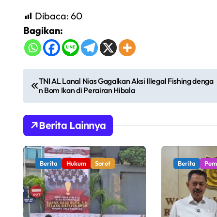
Dibaca:
60
Bagikan:
N
TNI AL Lanal Nias Gagalkan Aksi Illegal Fishing denga
n Bom Ikan di Perairan Hibala
a
v
Berita Lainnya
i
g
Berita
Hukum
Sorot
Berita
Pem
a
s
i