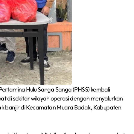
Siswa SMPN 1
 Pertamina Hulu Sanga Sanga (PHSS) kembali
Cikarang Selatan Raih
t di sekitar wilayah operasi dengan menyalurkan
Medali Perak di
ak banjir di Kecamatan Muara Badak, Kabupaten
Redaksi Bekasi Today
Jul 30, 2026
Kejuaraan Sambo
Open Gubernur Cup