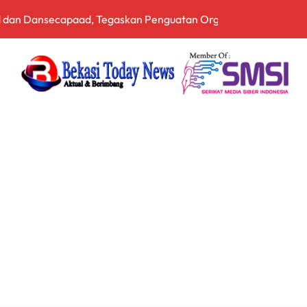
 dan Dansecapaad, Tegaskan Penguatan Organisasi TNI AD yan
rnalistik, Perkuat Literasi Keuangan Digital bagi Insan Pers
driansyah Dinilai Harus Diusut Lewat Pendekatan TPPU Secar
zia Gabungan Pajak Kendaraan Bermotor di Babelan, Sekaligu
irta Bhagasasi dalam Kondisi Kritis
a Cukai Sulsel Sita 7,8 Juta Batang Rokok Ilegal Bernilai Rp11,
 Bekali Calon Kader Pemahaman Politik Hukum
pala Desa Pantai Hurip, Usung Visi Maju, Sejahtera, dan Agami
nganan Mosi Tidak Percaya, Purnabakti Minta Polemik Perumda