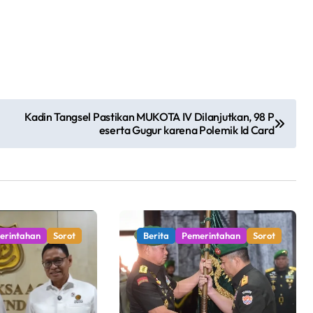
Kadin Tangsel Pastikan MUKOTA IV Dilanjutkan, 98 P
eserta Gugur karena Polemik Id Card
erintahan
Sorot
Berita
Pemerintahan
Sorot