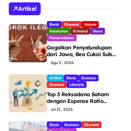
A
Artikel
Bisnis
Ekonomi
Hukum
Kesehatan
Kriminal
News
Pemerintahan
Gagalkan Penyelundupan
dari Jawa, Bea Cukai Sulsel
Sita 7,8 Juta Batang Rokok
Agu 3 , 2026
Ilegal Bernilai Rp11,6 Miliar
di Makassar
Artikel
Bisnis
Business
Ekonomi
Lifestyle
Top 3 Reksadana Saham
dengan Expense Ratio
Terendah
Jul 31 , 2026
Bisnis
Business
Ekonomi