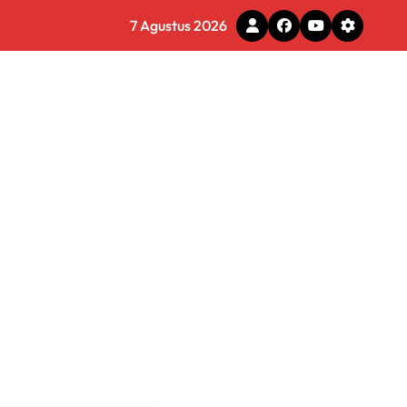
g Adaptif dan Profesional
7 Agustus 2026
a Menyeluruh
s Layani Penghapusan Denda PBB
6 Miliar di Makassar
s
 Tirta Bhagasasi Diusut Objektif