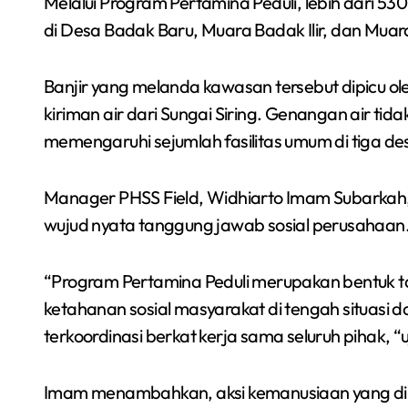
Melalui Program Pertamina Peduli, lebih dari 5
di Desa Badak Baru, Muara Badak Ilir, dan Mua
Banjir yang melanda kawasan tersebut dipicu oleh
kiriman air dari Sungai Siring. Genangan air ti
memengaruhi sejumlah fasilitas umum di tiga des
Manager PHSS Field, Widhiarto Imam Subarka
wujud nyata tanggung jawab sosial perusahaan
“Program Pertamina Peduli merupakan bentuk 
ketahanan sosial masyarakat di tengah situasi d
terkoordinasi berkat kerja sama seluruh pihak, “
Imam menambahkan, aksi kemanusiaan yang di