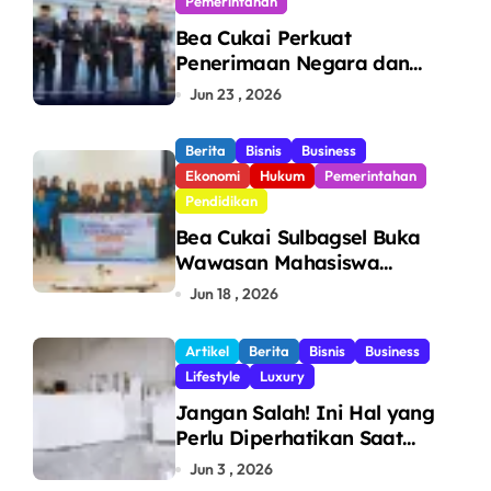
Pemerintahan
Bea Cukai Perkuat
Penerimaan Negara dan
Pengawasan, Setor Rp123,8
Jun 23 , 2026
Triliun Hingga Mei 2026
Berita
Bisnis
Business
Ekonomi
Hukum
Pemerintahan
Pendidikan
Bea Cukai Sulbagsel Buka
Wawasan Mahasiswa
Politeknik Bosowa tentang
Jun 18 , 2026
Pengawasan Perdagangan
dan Pencegahan Barang
Artikel
Berita
Bisnis
Business
Ilegal
Lifestyle
Luxury
Jangan Salah! Ini Hal yang
Perlu Diperhatikan Saat
Pasang Big Slab
Jun 3 , 2026