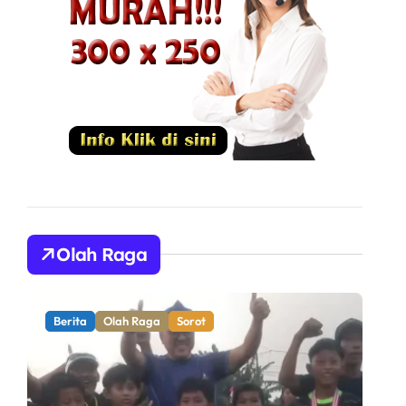
Olah Raga
Berita
Olah Raga
Sorot