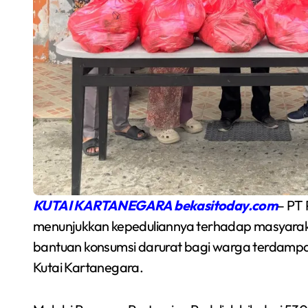
Semarakkan Budaya
KUTAI KARTANEGARA bekasitoday.com
– PT
an
Gowes Malam, Warga
menunjukkan kepeduliannya terhadap masyaraka
Inisiasi Gerakan Night
bantuan konsumsi darurat bagi warga terdamp
Redaksi Bekasi Today
Agu 1, 2026
Kutai Kartanegara.
Ride Rutin di Babelan
a