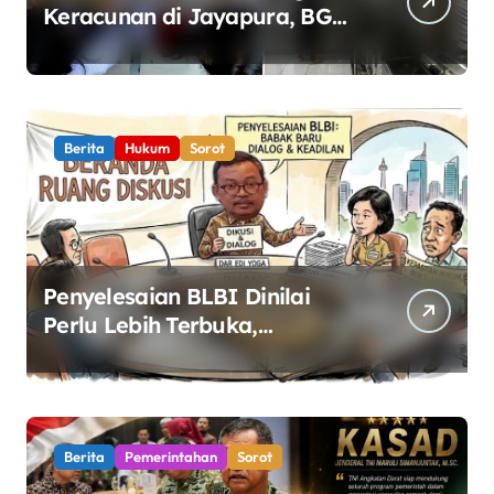
Keracunan di Jayapura, BGN
Perketat Pengawasan
Keamanan Pangan
Berita
Hukum
Sorot
Penyelesaian BLBI Dinilai
Perlu Lebih Terbuka,
Pemerintah Diminta Buka
Ruang Dialog
Berita
Pemerintahan
Sorot