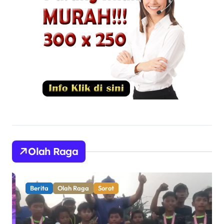
Olah Raga
Berita
Olah Raga
Sorot