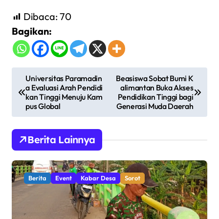
Dibaca:
70
Bagikan:
N
Universitas Paramadin
Beasiswa Sobat Bumi K
a Evaluasi Arah Pendidi
alimantan Buka Akses
a
kan Tinggi Menuju Kam
Pendidikan Tinggi bagi
v
pus Global
Generasi Muda Daerah
i
g
Berita Lainnya
a
s
Berita
Event
Kabar Desa
Sorot
i
p