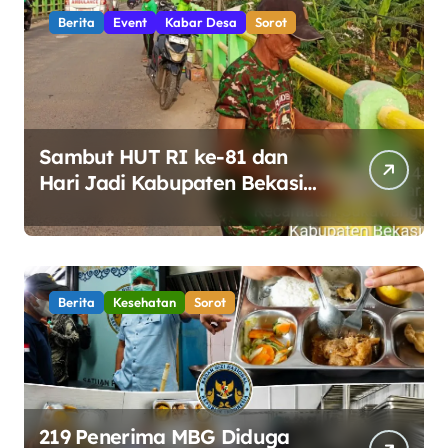
Berita
Event
Kabar Desa
Sorot
Sambut HUT RI ke-81 dan
Hari Jadi Kabupaten Bekasi
ke-76, Pemdes Muara bakti
Gotong Royong Percantik
Jembatan CBL
Berita
Kesehatan
Sorot
219 Penerima MBG Diduga