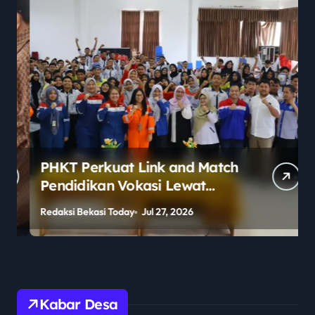
PHKT Perkuat Link and Match
Pendidikan Vokasi Lewat
Program Guru Tamu di SMKN
Redaksi Bekasi Today
Jul 27, 2026
R
2 Penajam Paser Utara
Kabar Desa