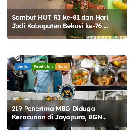
o
s
Sambut HUT RI ke-81 dan Hari
Jadi Kabupaten Bekasi ke-76,
Pemdes Muara bakti Gotong
Royong Percantik Jembatan CBL
Berita
Kesehatan
Sorot
219 Penerima MBG Diduga
Keracunan di Jayapura, BGN
Perketat Pengawasan Keamanan
Pangan