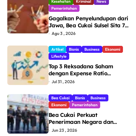
Kesehatan
Kriminal
News
Pemerintahan
Gagalkan Penyelundupan dari
Jawa, Bea Cukai Sulsel Sita 7,8
Juta Batang Rokok Ilegal
Agu 3 , 2026
Bernilai Rp11,6 Miliar di
Makassar
Artikel
Bisnis
Business
Ekonomi
Lifestyle
Top 3 Reksadana Saham
dengan Expense Ratio
Terendah
Jul 31 , 2026
Bea Cukai
Bisnis
Business
Ekonomi
Pemerintahan
Bea Cukai Perkuat
Penerimaan Negara dan
Pengawasan, Setor Rp123,8
Jun 23 , 2026
Triliun Hingga Mei 2026