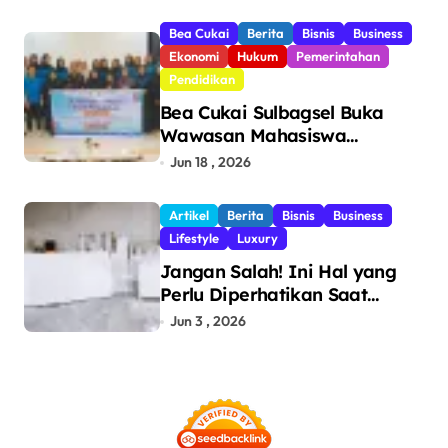
Bea Cukai
Berita
Bisnis
Business
Ekonomi
Hukum
Pemerintahan
Pendidikan
Bea Cukai Sulbagsel Buka
Wawasan Mahasiswa
Politeknik Bosowa tentang
Jun 18 , 2026
Pengawasan Perdagangan
dan Pencegahan Barang
Artikel
Berita
Bisnis
Business
Ilegal
Lifestyle
Luxury
Jangan Salah! Ini Hal yang
Perlu Diperhatikan Saat
Pasang Big Slab
Jun 3 , 2026