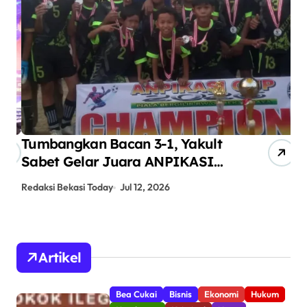
Tumbangkan Bacan 3-1, Yakult
AN
Sabet Gelar Juara ANPIKASI
Pe
CUP 2026
An
Redaksi Bekasi Today
Jul 12, 2026
Red
Artikel
Bea Cukai
Bisnis
Ekonomi
Hukum