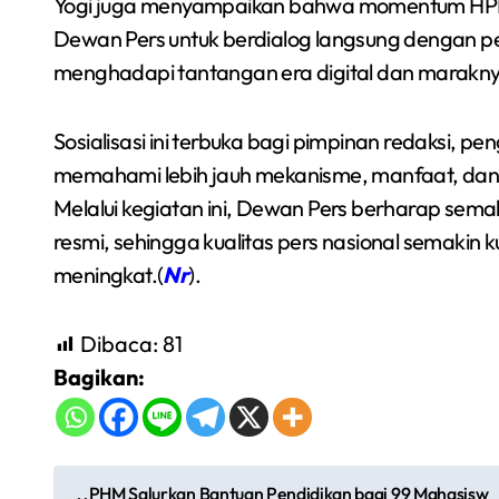
Yogi juga menyampaikan bahwa momentum HPN 2
Dewan Pers untuk berdialog langsung dengan p
menghadapi tantangan era digital dan maraknya
Sosialisasi ini terbuka bagi pimpinan redaksi, pe
memahami lebih jauh mekanisme, manfaat, dan
Melalui kegiatan ini, Dewan Pers berharap sema
resmi, sehingga kualitas pers nasional semakin
meningkat.(
Nr
).
Dibaca:
81
Bagikan:
N
PHM Salurkan Bantuan Pendidikan bagi 99 Mahasisw