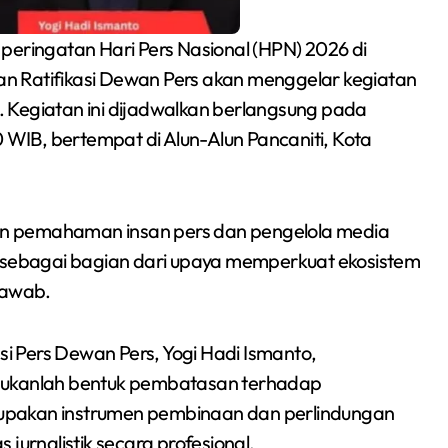
peringatan Hari Pers Nasional (HPN) 2026 di
dan Ratifikasi Dewan Pers akan menggelar kegiatan
 Kegiatan ini dijadwalkan berlangsung pada
0 WIB, bertempat di Alun-Alun Pancaniti, Kota
tkan pemahaman insan pers dan pengelola media
sebagai bagian dari upaya memperkuat ekosistem
Siswa SMPN 1
jawab.
Cikarang Selatan Raih
si Pers Dewan Pers, Yogi Hadi Ismanto,
Medali Perak di
Redaksi Bekasi Today
Jul 30, 2026
kanlah bentuk pembatasan terhadap
Kejuaraan Sambo
upakan instrumen pembinaan dan perlindungan
Open Gubernur Cup
jurnalistik secara profesional.