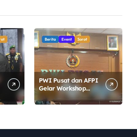
rot
Berita
Event
Sorot
PWI Pusat dan AFPI
Gelar Workshop
Jurnalistik, Perkuat
Literasi Keuangan
n
Digital bagi Insan
Pers