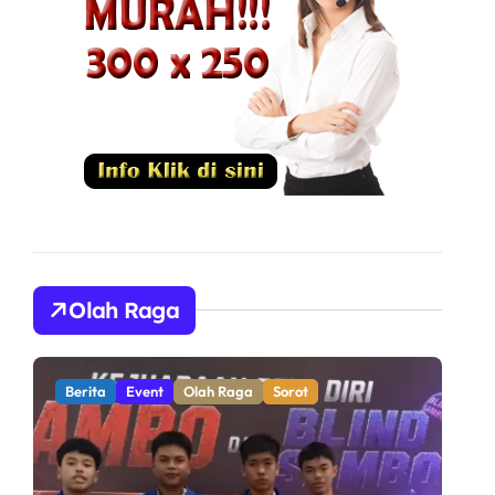
Olah Raga
Berita
Olah Raga
Sorot