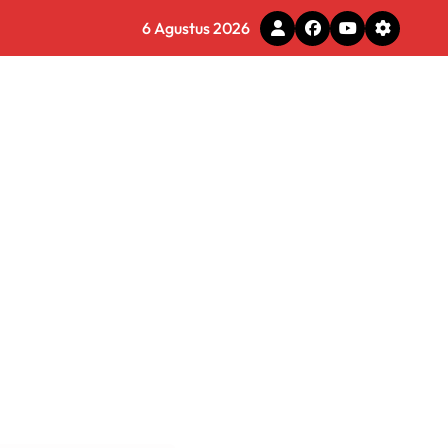
6 Agustus 2026
g Adaptif dan Profesional
a Menyeluruh
s Layani Penghapusan Denda PBB
6 Miliar di Makassar
s
 Tirta Bhagasasi Diusut Objektif