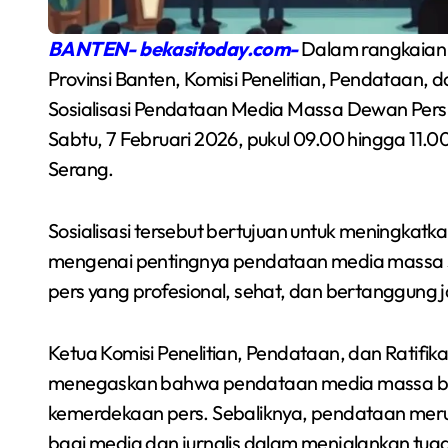
BANTEN- bekasitoday.com-
Dalam rangkaian 
Provinsi Banten, Komisi Penelitian, Pendataan, 
Sosialisasi Pendataan Media Massa Dewan Pers.
Sabtu, 7 Februari 2026, pukul 09.00 hingga 11.0
Serang.
Sosialisasi tersebut bertujuan untuk meningka
mengenai pentingnya pendataan media massa 
Semarakkan Budaya
pers yang profesional, sehat, dan bertanggung 
an
Gowes Malam, Warga
Ketua Komisi Penelitian, Pendataan, dan Ratifika
Inisiasi Gerakan Night
Redaksi Bekasi Today
Agu 1, 2026
menegaskan bahwa pendataan media massa bu
Ride Rutin di Babelan
kemerdekaan pers. Sebaliknya, pendataan mer
a
bagi media dan jurnalis dalam menjalankan tugas 