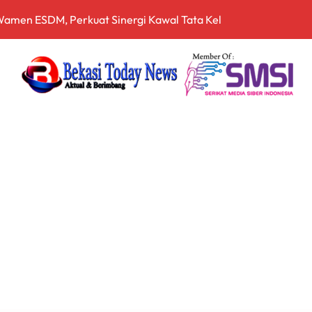
 dan Dansecapaad, Tegaskan Penguatan Organisasi TNI AD yan
rnalistik, Perkuat Literasi Keuangan Digital bagi Insan Pers
driansyah Dinilai Harus Diusut Lewat Pendekatan TPPU Secar
zia Gabungan Pajak Kendaraan Bermotor di Babelan, Sekaligu
irta Bhagasasi dalam Kondisi Kritis
a Cukai Sulsel Sita 7,8 Juta Batang Rokok Ilegal Bernilai Rp11,
 Bekali Calon Kader Pemahaman Politik Hukum
pala Desa Pantai Hurip, Usung Visi Maju, Sejahtera, dan Agami
nganan Mosi Tidak Percaya, Purnabakti Minta Polemik Perumda