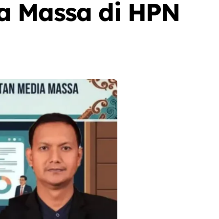
a Massa di HPN
Berita
Event
Olah Raga
Sorot