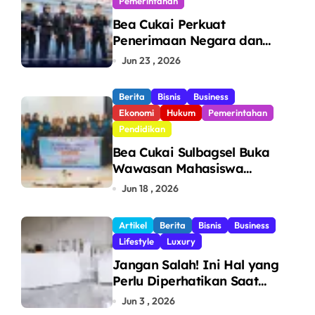
Pemerintahan
Bea Cukai Perkuat
Penerimaan Negara dan
Pengawasan, Setor Rp123,8
Jun 23 , 2026
Triliun Hingga Mei 2026
Berita
Bisnis
Business
Ekonomi
Hukum
Pemerintahan
Pendidikan
Bea Cukai Sulbagsel Buka
Wawasan Mahasiswa
Politeknik Bosowa tentang
Jun 18 , 2026
Pengawasan Perdagangan
dan Pencegahan Barang
Artikel
Berita
Bisnis
Business
Ilegal
Lifestyle
Luxury
Jangan Salah! Ini Hal yang
Perlu Diperhatikan Saat
Pasang Big Slab
Jun 3 , 2026