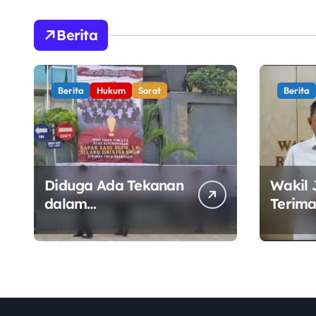
Tirta Bhagasasi
Berita
Diusut Objektif
Berita
Hukum
Sorot
Berita
Diduga Ada Tekanan
Wakil 
dalam
Terima
Penandatanganan
Wamen
Mosi Tidak Percaya,
Perkua
Purnabakti Minta
Kawal 
Polemik Perumda
Sektor
Tirta Bhagasasi
Diusut Objektif