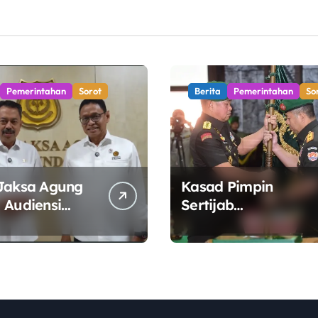
yang Adaptif dan
Profesional
Pemerintahan
Sorot
Berita
Pemerintahan
So
Jaksa Agung
Kasad Pimpin
 Audiensi
Sertijab
 ESDM,
Danpuspomad dan
t Sinergi
Dansecapaad,
Tata Kelola
Tegaskan Penguata
 Energi
Organisasi TNI AD
yang Adaptif dan
Profesional