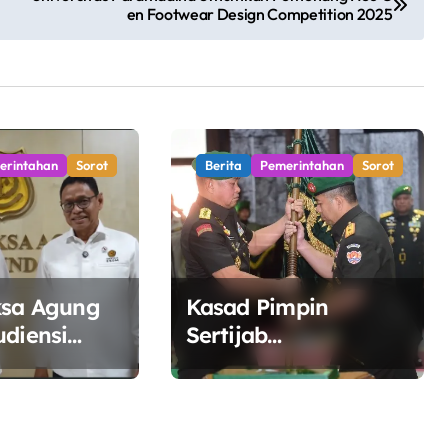
en Footwear Design Competition 2025
erintahan
Sorot
Berita
Pemerintahan
Sorot
ksa Agung
Kasad Pimpin
udiensi
Sertijab
SDM,
Danpuspomad dan
inergi
Dansecapaad,
a Kelola
Tegaskan Penguatan
ergi
Organisasi TNI AD