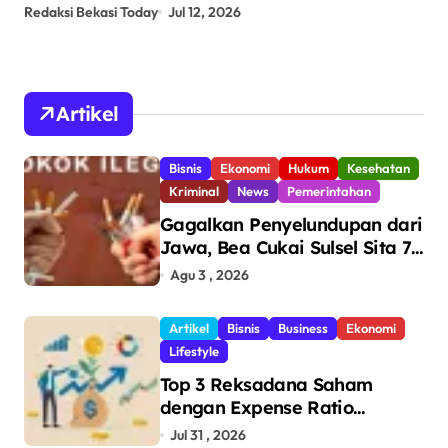
CUP 2026
An
Redaksi Bekasi Today
Jul 12, 2026
Red
Artikel
Bisnis
Ekonomi
Hukum
Kesehatan
Kriminal
News
Pemerintahan
Gagalkan Penyelundupan dari
Jawa, Bea Cukai Sulsel Sita 7,8
Juta Batang Rokok Ilegal
Agu 3 , 2026
Bernilai Rp11,6 Miliar di
Makassar
Artikel
Bisnis
Business
Ekonomi
Lifestyle
Top 3 Reksadana Saham
dengan Expense Ratio
Terendah
Jul 31 , 2026