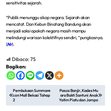
sensitivitas sejarah.
“Publik menunggu sikap negara. Sejarah akan
mencatat. Dan Kebun Binatang Bandung akan
menjadi saksi apakah negara masih mampu
melindungi warisan kolektifnya sendiri, “pungkasnya.
(
Nr
).
Dibaca:
75
Bagikan:
N
Pembukaan Summare
Pasca Banjir, Kades Mu
con Mall Bekasi Tahap
ara Bakti Santuni Anak
a
2
Yatim Piatu dan Jompo
v