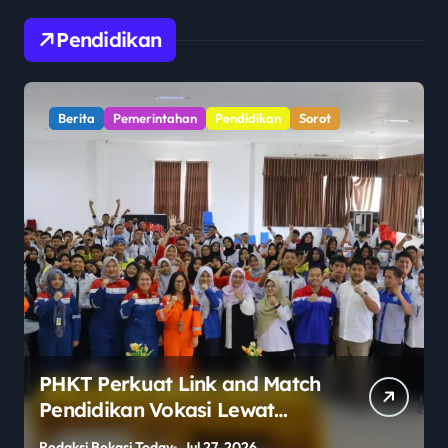
Pendidikan
Berita
Pemerintahan
Pendidikan
Sorot
PHKT Perkuat Link and Match
Pendidikan Vokasi Lewat
Program Guru Tamu di SMKN
Redaksi Bekasi Today
Jul 27, 2026
R