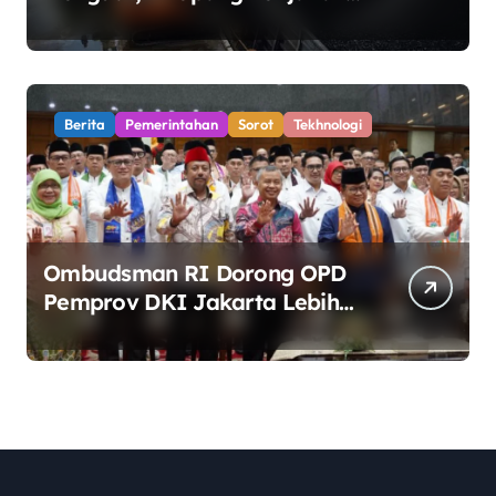
Harga Minyak dan Pasokan
Ketat di China
Berita
Pemerintahan
Sorot
Tekhnologi
Ombudsman RI Dorong OPD
Pemprov DKI Jakarta Lebih
Responsif Hadapi Keluhan
Publik di Era Digital