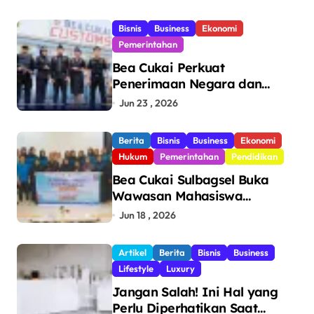
Bisnis
Business
Ekonomi
Pemerintahan
Bea Cukai Perkuat
Penerimaan Negara dan
Pengawasan, Setor Rp123,8
Jun 23 , 2026
Triliun Hingga Mei 2026
Berita
Bisnis
Business
Ekonomi
Hukum
Pemerintahan
Pendidikan
Bea Cukai Sulbagsel Buka
Wawasan Mahasiswa
Politeknik Bosowa tentang
Jun 18 , 2026
Pengawasan Perdagangan
dan Pencegahan Barang
Artikel
Berita
Bisnis
Business
Ilegal
Lifestyle
Luxury
Jangan Salah! Ini Hal yang
Perlu Diperhatikan Saat