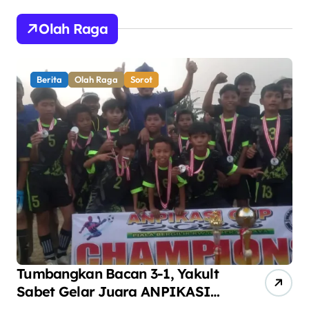
Olah Raga
Berita
Olah Raga
Sorot
Tumbangkan Bacan 3-1, Yakult
AN
Sabet Gelar Juara ANPIKASI
Pe