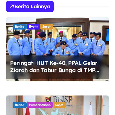
i
Berita Lainnya
g
a
s
Berita
Event
Sorot
i
p
o
s
Peringati HUT Ke-40, PPAL Gelar
Ziarah dan Tabur Bunga di TMP
Kalibata
Berita
Pemerintahan
Sorot