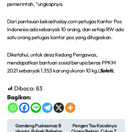
pemerintah, “ungkapnya.
Dari pantauan bekasitoday.com petugas Kantor Pos
Indonesia ada sebanyak 10 orang, dan setiap RW ada
satu orang petugas kantor pos yang ditugaskan.
Diketahui, untuk desa Kedung Pengawas,
mendapatkan bantuan sosial berupa beras PPKM
2021 sebanyak 1.353 karung ukuran 10 kg.(
Soleh
).
Dibaca:
83
Bagikan:
N
Gandeng Puskesmas B
Pengen Tau Kocaknya
ahagia, Polsek Babelan
Orang Bekasi, Cukup T