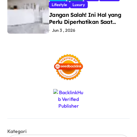
Ilegal
Lifestyle
Luxury
Jangan Salah! Ini Hal yang
Perlu Diperhatikan Saat
Pasang Big Slab
Jun 3 , 2026
Kategori