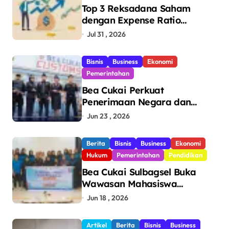
Top 3 Reksadana Saham
dengan Expense Ratio
Terendah
Jul 31 , 2026
Bisnis
Business
Ekonomi
Pemerintahan
Bea Cukai Perkuat
Penerimaan Negara dan
Pengawasan, Setor Rp123,8
Jun 23 , 2026
Triliun Hingga Mei 2026
Berita
Bisnis
Business
Ekonomi
Hukum
Pemerintahan
Pendidikan
Bea Cukai Sulbagsel Buka
Wawasan Mahasiswa
Politeknik Bosowa tentang
Jun 18 , 2026
Pengawasan Perdagangan
dan Pencegahan Barang
Artikel
Berita
Bisnis
Business