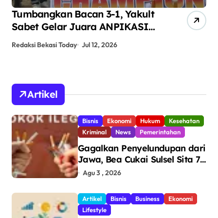
Tumbangkan Bacan 3-1, Yakult
AN
Sabet Gelar Juara ANPIKASI
Pe
CUP 2026
An
Redaksi Bekasi Today
Jul 12, 2026
Red
Artikel
Bisnis
Ekonomi
Hukum
Kesehatan
Kriminal
News
Pemerintahan
Gagalkan Penyelundupan dari
Jawa, Bea Cukai Sulsel Sita 7,8
Juta Batang Rokok Ilegal
Agu 3 , 2026
Bernilai Rp11,6 Miliar di
Makassar
Artikel
Bisnis
Business
Ekonomi
Lifestyle