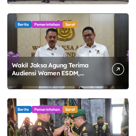
Polemik Perumda Tirta
Bhagasasi Diusut Objektif
Berita
Pemerintahan
Sorot
Wakil Jaksa Agung Terima
Audiensi Wamen ESDM,
Perkuat Sinergi Kawal Tata
Kelola Sektor Energi
Berita
Pemerintahan
Sorot