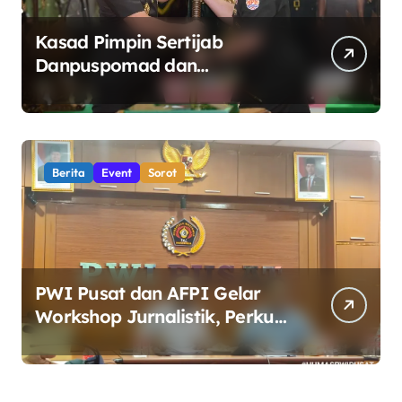
Kasad Pimpin Sertijab
Danpuspomad dan
Dansecapaad, Tegaskan
Penguatan Organisasi TNI AD
yang Adaptif dan Profesional
Berita
Event
Sorot
PWI Pusat dan AFPI Gelar
Workshop Jurnalistik, Perkuat
Literasi Keuangan Digital bagi
Insan Pers