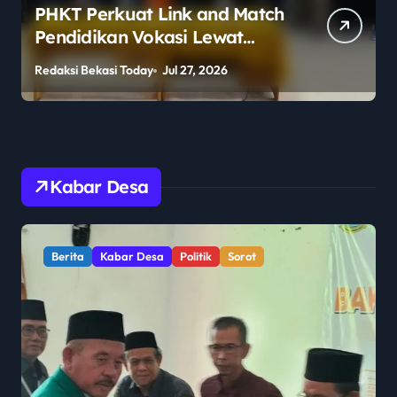
PHKT Perkuat Link and Match
Pendidikan Vokasi Lewat
Program Guru Tamu di SMKN
Redaksi Bekasi Today
Jul 27, 2026
R
2 Penajam Paser Utara
Kabar Desa
Berita
Kabar Desa
Politik
Sorot