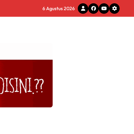
g Adaptif dan Profesional
6 Agustus 2026
a Menyeluruh
s Layani Penghapusan Denda PBB
6 Miliar di Makassar
s
 Tirta Bhagasasi Diusut Objektif