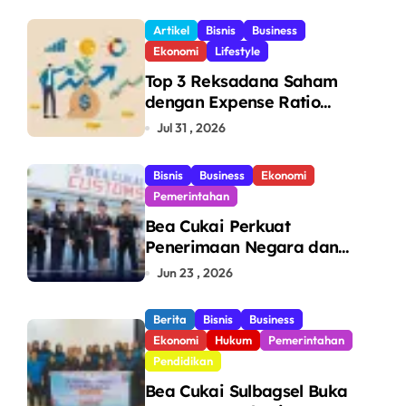
di Makassar
Artikel
Bisnis
Business
Ekonomi
Lifestyle
Top 3 Reksadana Saham
dengan Expense Ratio
Terendah
Jul 31 , 2026
Bisnis
Business
Ekonomi
Pemerintahan
Bea Cukai Perkuat
Penerimaan Negara dan
Pengawasan, Setor Rp123,8
Jun 23 , 2026
Triliun Hingga Mei 2026
Berita
Bisnis
Business
Ekonomi
Hukum
Pemerintahan
Pendidikan
Bea Cukai Sulbagsel Buka