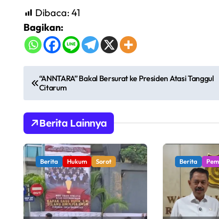
Dibaca:
41
Bagikan:
N
“ANNTARA” Bakal Bersurat ke Presiden Atasi Tanggul
Citarum
a
v
Berita Lainnya
i
g
Berita
Hukum
Sorot
Berita
Pem
a
s
i