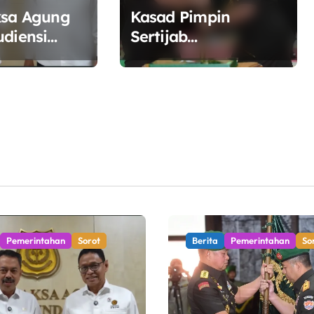
ksa Agung
Kasad Pimpin
udiensi
Sertijab
SDM,
Danpuspomad dan
inergi
Dansecapaad,
a Kelola
Tegaskan Penguatan
ergi
Organisasi TNI AD
yang Adaptif dan
Profesional
Pemerintahan
Sorot
Berita
Pemerintahan
So