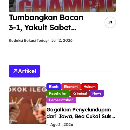
bangkan Bacan
ANPIKAS
 Yakult Sabet
Jadi Aj
r Juara
Pembina
Bekasi Today
Jul 12, 2026
Redaksi Bekasi T
IKASI CUP 2026
Sepak B
Kampung
Angsan
Artikel
Bisnis
Ekonomi
Hukum
Kesehatan
Kriminal
News
Pemerintahan
Gagalkan Penyelundupan
dari Jawa, Bea Cukai Sulsel
Sita 7,8 Juta Batang Rokok
Agu 3 , 2026
Ilegal Bernilai Rp11,6 Miliar