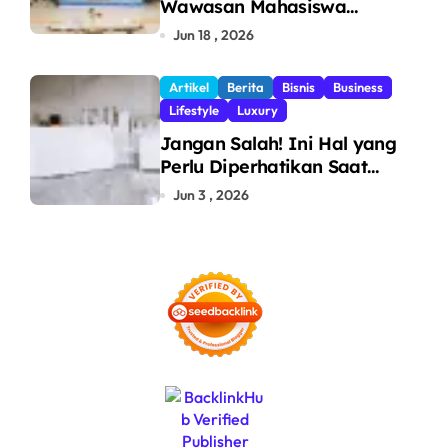
Wawasan Mahasiswa
Politeknik Bosowa tentang
Jun 18 , 2026
Pengawasan Perdagangan
dan Pencegahan Barang
Artikel
Berita
Bisnis
Business
Ilegal
Lifestyle
Luxury
Jangan Salah! Ini Hal yang
Perlu Diperhatikan Saat
Pasang Big Slab
Jun 3 , 2026