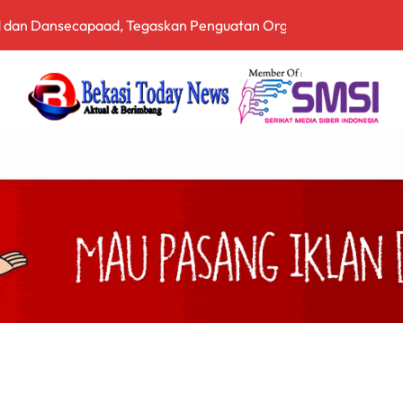
 dan Dansecapaad, Tegaskan Penguatan Organisasi TNI AD yan
rnalistik, Perkuat Literasi Keuangan Digital bagi Insan Pers
driansyah Dinilai Harus Diusut Lewat Pendekatan TPPU Secar
zia Gabungan Pajak Kendaraan Bermotor di Babelan, Sekaligu
irta Bhagasasi dalam Kondisi Kritis
a Cukai Sulsel Sita 7,8 Juta Batang Rokok Ilegal Bernilai Rp11,
 Bekali Calon Kader Pemahaman Politik Hukum
pala Desa Pantai Hurip, Usung Visi Maju, Sejahtera, dan Agami
nganan Mosi Tidak Percaya, Purnabakti Minta Polemik Perumda