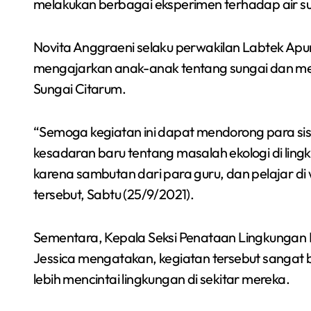
melakukan berbagai eksperimen terhadap air su
Semarakkan Budaya
Novita Anggraeni selaku perwakilan Labtek Apun
Gowes Malam, Warga
mengajarkan anak-anak tentang sungai dan men
Inisiasi Gerakan Night
Sungai Citarum.
Redaksi Bekasi Today
Agu 1, 2026
Ride Rutin di Babelan
“Semoga kegiatan ini dapat mendorong para sisw
kesadaran baru tentang masalah ekologi di lin
karena sambutan dari para guru, dan pelajar di
tersebut, Sabtu (25/9/2021).
Sementara, Kepala Seksi Penataan Lingkungan 
Jessica mengatakan, kegiatan tersebut sanga
lebih mencintai lingkungan di sekitar mereka.