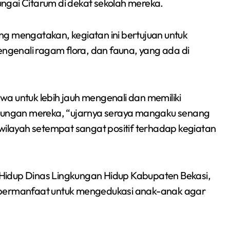
ngai Citarum di dekat sekolah mereka.
Siswa SMPN 1
Tum
g mengatakan, kegiatan ini bertujuan untuk
Cikarang Selatan Raih
3-1,
genali ragam flora, dan fauna, yang ada di
Medali Perak di
Gela
Redaksi Bekasi Today
Jul 30, 2026
Redaksi 
Kejuaraan Sambo
ANP
a untuk lebih jauh mengenali dan memiliki
Open Gubernur Cup
gkungan mereka, “ujarnya seraya mangaku senang
Sumsel 2026
 wilayah setempat sangat positif terhadap kegiatan
Hidup Dinas Lingkungan Hidup Kabupaten Bekasi,
t bermanfaat untuk mengedukasi anak-anak agar