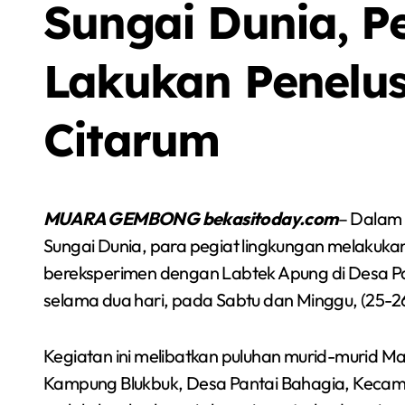
Sungai Dunia, P
Lakukan Penelu
Berita
Olah Raga
Sorot
Citarum
MUARA GEMBONG bekasitoday.com
– Dalam 
Sungai Dunia, para pegiat lingkungan melakukan
bereksperimen dengan Labtek Apung di Desa P
selama dua hari, pada Sabtu dan Minggu, (25-2
Kegiatan ini melibatkan puluhan murid-murid Ma
Kampung Blukbuk, Desa Pantai Bahagia, Keca