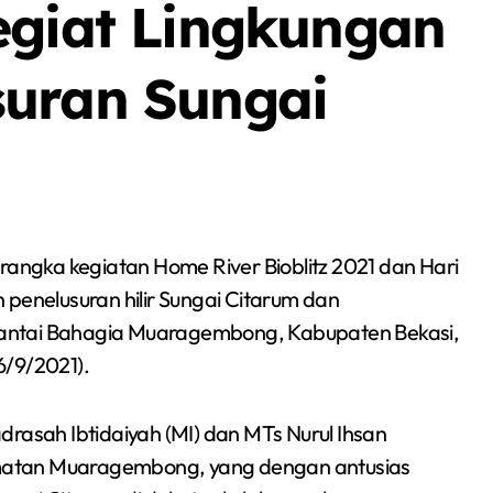
egiat Lingkungan
suran Sungai
Berita
Event
Olah Raga
Sorot
Beri
rangka kegiatan Home River Bioblitz 2021 dan Hari
 penelusuran hilir Sungai Citarum dan
antai Bahagia Muaragembong, Kabupaten Bekasi,
6/9/2021).
drasah Ibtidaiyah (MI) dan MTs Nurul Ihsan
matan Muaragembong, yang dengan antusias