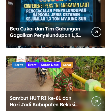
Bea Cukai dan Tim Gabungan
Gagalkan Penyelundupan 1,3
Ton Ketamin di Perairan
Bintan
Berita
Event
Kabar Desa
Sorot
Sambut HUT RI ke-81 dan
Hari Jadi Kabupaten Bekasi
ke-76, Pemdes Muara bakti