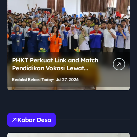
PHKT Perkuat Link and Match
Pendidikan Vokasi Lewat
Program Guru Tamu di SMKN
Redaksi Bekasi Today
Jul 27, 2026
R
2 Penajam Paser Utara
Kabar Desa