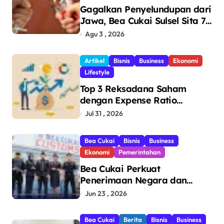
Gagalkan Penyelundupan dari
Jawa, Bea Cukai Sulsel Sita 7,8
Juta Batang Rokok Ilegal
Agu 3 , 2026
Bernilai Rp11,6 Miliar di
Makassar
Artikel
Bisnis
Business
Ekonomi
Lifestyle
Top 3 Reksadana Saham
dengan Expense Ratio
Terendah
Jul 31 , 2026
Bea Cukai
Bisnis
Business
Ekonomi
Pemerintahan
Bea Cukai Perkuat
Penerimaan Negara dan
Pengawasan, Setor Rp123,8
Jun 23 , 2026
Triliun Hingga Mei 2026
Bea Cukai
Berita
Bisnis
Business