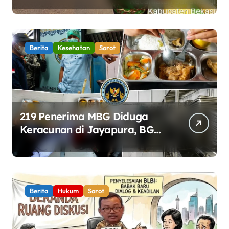
Gotong Royong Percantik
Jembatan CBL
Berita
Kesehatan
Sorot
219 Penerima MBG Diduga
Keracunan di Jayapura, BGN
Perketat Pengawasan
Keamanan Pangan
Berita
Hukum
Sorot