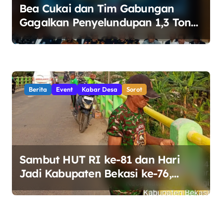
Bea Cukai dan Tim Gabungan
Gagalkan Penyelundupan 1,3 Ton
Ketamin di Perairan Bintan
Berita
Event
Kabar Desa
Sorot
Sambut HUT RI ke-81 dan Hari
Jadi Kabupaten Bekasi ke-76,
Pemdes Muara bakti Gotong
Royong Percantik Jembatan CBL