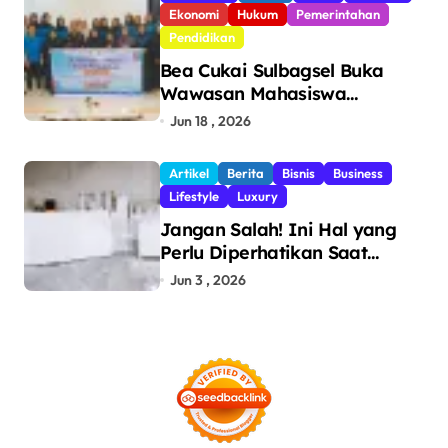
Ekonomi
Hukum
Pemerintahan
Pendidikan
Bea Cukai Sulbagsel Buka
Wawasan Mahasiswa
Politeknik Bosowa tentang
Jun 18 , 2026
Pengawasan Perdagangan
dan Pencegahan Barang
Artikel
Berita
Bisnis
Business
Ilegal
Lifestyle
Luxury
Jangan Salah! Ini Hal yang
Perlu Diperhatikan Saat
Pasang Big Slab
Jun 3 , 2026