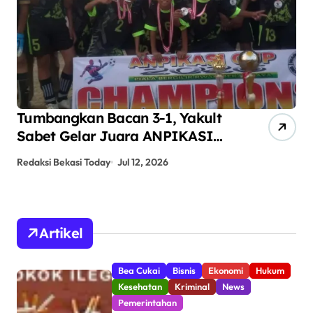
Tumbangkan Bacan 3-1, Yakult
AN
Sabet Gelar Juara ANPIKASI
Pe
CUP 2026
An
Redaksi Bekasi Today
Jul 12, 2026
Red
Artikel
Bea Cukai
Bisnis
Ekonomi
Hukum
Kesehatan
Kriminal
News
Pemerintahan