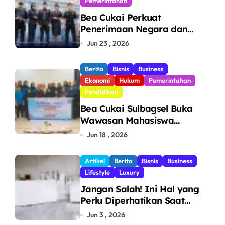
Pemerintahan
Bea Cukai Perkuat
Penerimaan Negara dan
Pengawasan, Setor Rp123,8
Jun 23 , 2026
Triliun Hingga Mei 2026
Berita
Bisnis
Business
Ekonomi
Hukum
Pemerintahan
Pendidikan
Bea Cukai Sulbagsel Buka
Wawasan Mahasiswa
Politeknik Bosowa tentang
Jun 18 , 2026
Pengawasan Perdagangan
dan Pencegahan Barang
Artikel
Berita
Bisnis
Business
Ilegal
Lifestyle
Luxury
Jangan Salah! Ini Hal yang
Perlu Diperhatikan Saat
Pasang Big Slab
Jun 3 , 2026