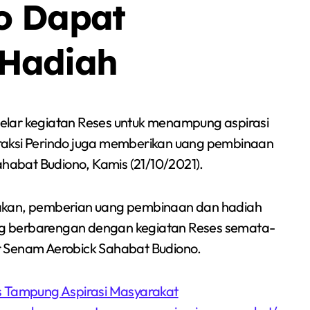
o Dapat
Hadiah
elar kegiatan Reses untuk menampung aspirasi
raksi Perindo juga memberikan uang pembinaan
abat Budiono, Kamis (21/10/2021).
takan, pemberian uang pembinaan dan hadiah
g berbarengan dengan kegiatan Reses semata-
Senam Aerobick Sahabat Budiono.
Berita
Event
Olah Raga
Sorot
s Tampung Aspirasi Masyarakat