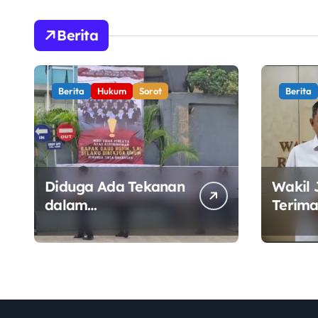
Berita
Berita
Hukum
Sorot
Berita
Diduga Ada Tekanan
Wakil 
dalam
Terima
Penandatanganan
Wamen
Mosi Tidak Percaya,
Perkua
Purnabakti Minta
Kawal 
Polemik Perumda
Sektor
Tirta Bhagasasi
Diusut Objektif