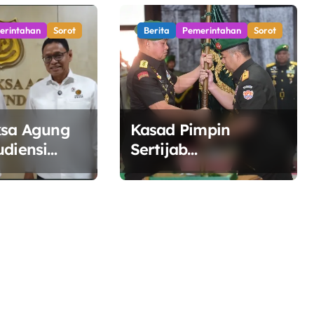
Sumsel 2026
erintahan
Sorot
Berita
Pemerintahan
Sorot
ksa Agung
Kasad Pimpin
udiensi
Sertijab
SDM,
Danpuspomad dan
inergi
Dansecapaad,
a Kelola
Tegaskan Penguatan
ergi
Organisasi TNI AD
yang Adaptif dan
Profesional