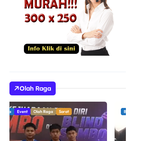
Olah Raga
Berita
Olah Raga
Sorot