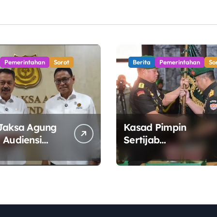
Pemerintahan
Sorot
Berita
Pemerintahan
So
Jaksa Agung
Kasad Pimpin
 Audiensi
Sertijab
 ESDM,
Danpuspomad dan
t Sinergi
Dansecapaad,
Tata Kelola
Tegaskan Penguata
 Energi
Organisasi TNI AD
yang Adaptif dan
Profesional