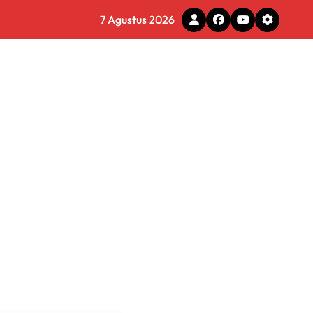
7 Agustus 2026
g Adaptif dan Profesional
a Menyeluruh
s Layani Penghapusan Denda PBB
6 Miliar di Makassar
s
 Tirta Bhagasasi Diusut Objektif