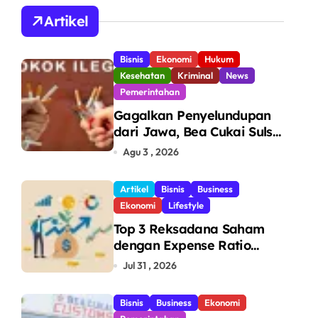
A
Artikel
Bisnis
Ekonomi
Hukum
Kesehatan
Kriminal
News
Pemerintahan
Gagalkan Penyelundupan
dari Jawa, Bea Cukai Sulsel
Sita 7,8 Juta Batang Rokok
Agu 3 , 2026
Ilegal Bernilai Rp11,6 Miliar
di Makassar
Artikel
Bisnis
Business
Ekonomi
Lifestyle
Top 3 Reksadana Saham
dengan Expense Ratio
Terendah
Jul 31 , 2026
Bisnis
Business
Ekonomi