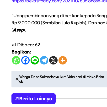
https://bekasitoday.com/2021/10/budionose-l
“Uang pembinaan yang di berikan kepada Sangg
Rp.9.000.000 (Sembilan Juta Rupiah). Dan hadia
(
Asep
).
Dibaca:
62
Bagikan:
Semarakkan Budaya
N
an
Gowes Malam, Warga
Warga Desa Sukarahayu Ikuti Vaksinasi di Mako Brim
ob
a
Inisiasi Gerakan Night
Redaksi Bekasi Today
Agu 1, 2026
v
Ride Rutin di Babelan
Berita Lainnya
a
i