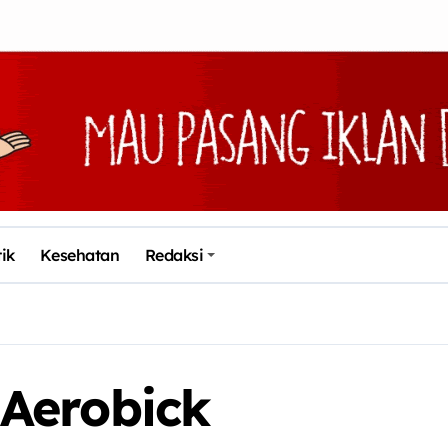
tik
Kesehatan
Redaksi
Aerobick