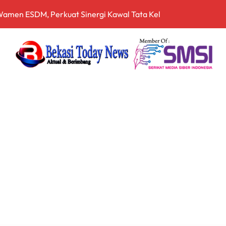
 dan Dansecapaad, Tegaskan Penguatan Organisasi TNI AD yan
rnalistik, Perkuat Literasi Keuangan Digital bagi Insan Pers
driansyah Dinilai Harus Diusut Lewat Pendekatan TPPU Secar
zia Gabungan Pajak Kendaraan Bermotor di Babelan, Sekaligu
irta Bhagasasi dalam Kondisi Kritis
a Cukai Sulsel Sita 7,8 Juta Batang Rokok Ilegal Bernilai Rp11,
 Bekali Calon Kader Pemahaman Politik Hukum
pala Desa Pantai Hurip, Usung Visi Maju, Sejahtera, dan Agami
nganan Mosi Tidak Percaya, Purnabakti Minta Polemik Perumda