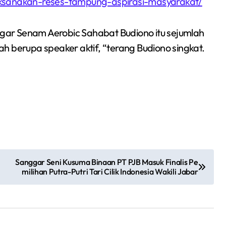
aksanakan-reses-tampung-aspirasi-masyarakat/
ar Senam Aerobic Sahabat Budiono itu sejumlah
h berupa speaker aktif, “terang Budiono singkat.
Siswa SMPN 1
Cikarang Selatan Raih
Sanggar Seni Kusuma Binaan PT PJB Masuk Finalis Pe
milihan Putra-Putri Tari Cilik Indonesia Wakili Jabar
Medali Perak di
Redaksi Bekasi Today
Jul 30, 2026
Kejuaraan Sambo
Open Gubernur Cup