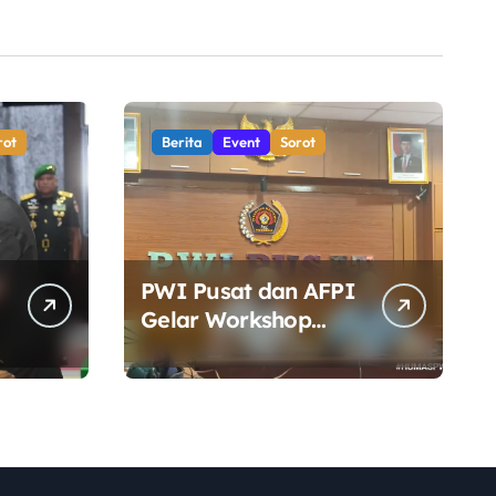
rot
Berita
Event
Sorot
PWI Pusat dan AFPI
Gelar Workshop
Jurnalistik, Perkuat
Literasi Keuangan
n
Digital bagi Insan
Pers