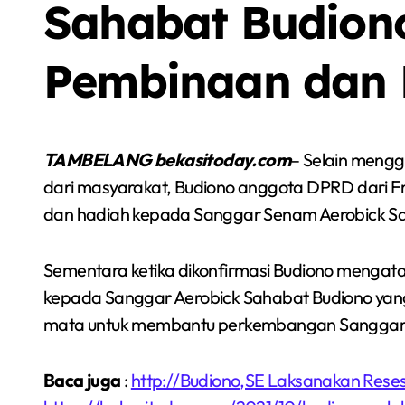
Sahabat Budion
Pembinaan dan 
TAMBELANG bekasitoday.com
– Selain mengg
dari masyarakat, Budiono anggota DPRD dari F
dan hadiah kepada Sanggar Senam Aerobick Sah
Sementara ketika dikonfirmasi Budiono menga
kepada Sanggar Aerobick Sahabat Budiono yan
Sorot
mata untuk membantu perkembangan Sanggar 
Berita
Olah Raga
Sorot
Baca juga
:
http://Budiono,SE Laksanakan Rese