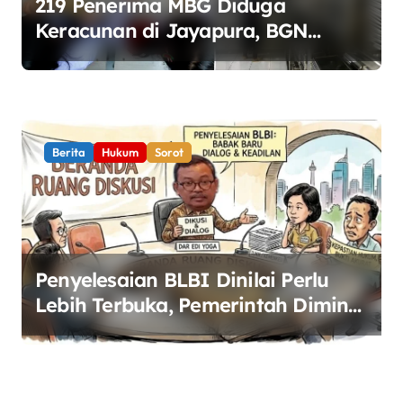
219 Penerima MBG Diduga
Keracunan di Jayapura, BGN
Perketat Pengawasan Keamanan
Pangan
Berita
Hukum
Sorot
Penyelesaian BLBI Dinilai Perlu
Lebih Terbuka, Pemerintah Diminta
Buka Ruang Dialog