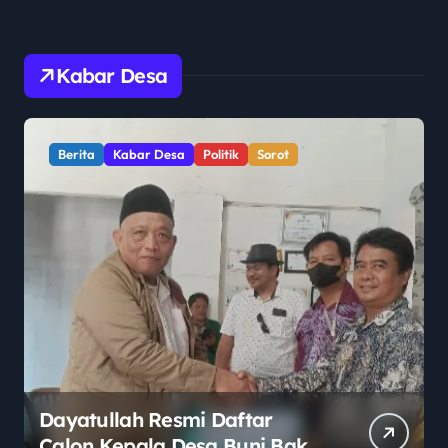
Kabar Desa
Berita
Kabar Desa
Politik
Sorot
Dayatullah Resmi Daftar
Calon Kepala Desa Buni Bakti