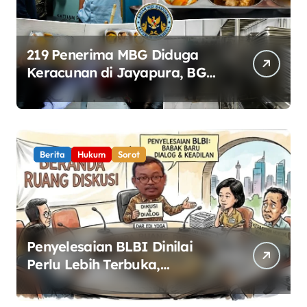
219 Penerima MBG Diduga
Keracunan di Jayapura, BGN
Perketat Pengawasan
Keamanan Pangan
Berita
Hukum
Sorot
Penyelesaian BLBI Dinilai
Perlu Lebih Terbuka,
Pemerintah Diminta Buka
Ruang Dialog