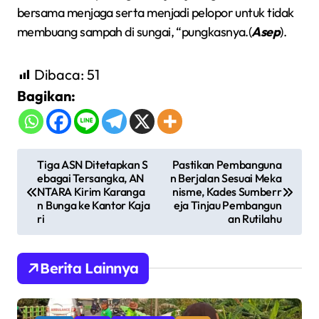
bersama menjaga serta menjadi pelopor untuk tidak
membuang sampah di sungai, “pungkasnya.(
Asep
).
Dibaca:
51
Bagikan:
N
Tiga ASN Ditetapkan S
Pastikan Pembanguna
ebagai Tersangka, AN
n Berjalan Sesuai Meka
a
NTARA Kirim Karanga
nisme, Kades Sumberr
v
n Bunga ke Kantor Kaja
eja Tinjau Pembangun
ri
an Rutilahu
i
g
Berita Lainnya
a
s