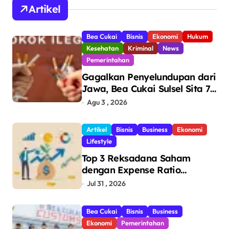
Artikel
Bea Cukai
Bisnis
Ekonomi
Hukum
Kesehatan
Kriminal
News
Pemerintahan
Gagalkan Penyelundupan dari
Jawa, Bea Cukai Sulsel Sita 7,8
Juta Batang Rokok Ilegal
Agu 3 , 2026
Bernilai Rp11,6 Miliar di
Makassar
Artikel
Bisnis
Business
Ekonomi
Lifestyle
Top 3 Reksadana Saham
dengan Expense Ratio
Terendah
Jul 31 , 2026
Bea Cukai
Bisnis
Business
Ekonomi
Pemerintahan