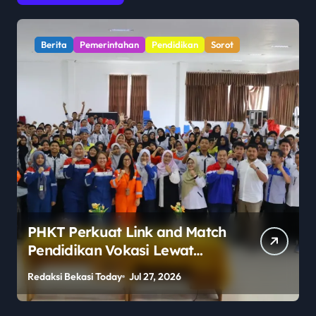
Berita
Pemerintahan
Pendidikan
Sorot
PHKT Perkuat Link and Match
Pendidikan Vokasi Lewat
Program Guru Tamu di SMKN
Redaksi Bekasi Today
Jul 27, 2026
R
2 Penajam Paser Utara