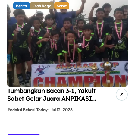
Berita
Olah Raga
Sorot
Tumbangkan Bacan 3-1, Yakult
AN
Sabet Gelar Juara ANPIKASI
Pe
CUP 2026
An
Redaksi Bekasi Today
Jul 12, 2026
Red