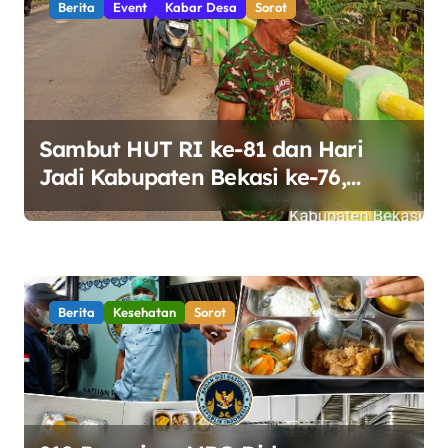
i
Berita
Event
Kabar Desa
Sorot
p
o
s
Sambut HUT RI ke-81 dan Hari
Jadi Kabupaten Bekasi ke-76,
Pemdes Muara bakti Gotong
Royong Percantik Jembatan CBL
Berita
Kesehatan
Sorot