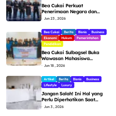
Bea Cukai Perkuat
Penerimaan Negara dan
Pengawasan, Setor Rp123,8
Jun 23 , 2026
Triliun Hingga Mei 2026
Bea Cukai
Berita
Bisnis
Business
Ekonomi
Hukum
Pemerintahan
Pendidikan
Bea Cukai Sulbagsel Buka
Wawasan Mahasiswa
Politeknik Bosowa tentang
Jun 18 , 2026
Pengawasan Perdagangan
dan Pencegahan Barang
Artikel
Berita
Bisnis
Business
Ilegal
Lifestyle
Luxury
Jangan Salah! Ini Hal yang
Perlu Diperhatikan Saat
Pasang Big Slab
Jun 3 , 2026