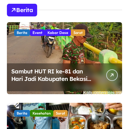
Berita
Berita
Event
Kabar Desa
Sorot
Sambut HUT RI ke-81 dan
Hari Jadi Kabupaten Bekasi
ke-76, Pemdes Muara bakti
Gotong Royong Percantik
Jembatan CBL
Berita
Kesehatan
Sorot