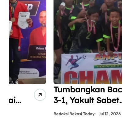
Tumbangkan Bacan
A
3-1, Yakult Sabet
J
Gelar Juara
P
Redaksi Bekasi Today
Jul 12, 2026
Red
ANPIKASI CUP 2026
S
K