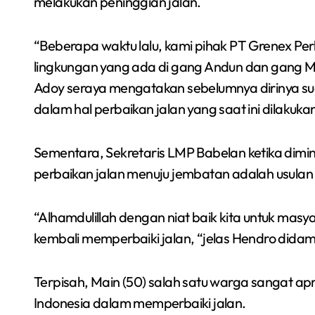
melakukan peninggian jalan.
“Beberapa waktu lalu, kami pihak PT Grenex Per
lingkungan yang ada di gang Andun dan gang Min
Adoy seraya mengatakan sebelumnya dirinya su
dalam hal perbaikan jalan yang saat ini dilakuka
Sementara, Sekretaris LMP Babelan ketika di
perbaikan jalan menuju jembatan adalah usulan
Semarakkan Budaya
“Alhamdulillah dengan niat baik kita untuk masy
an
Gowes Malam, Warga
kembali memperbaiki jalan, “jelas Hendro didam
Inisiasi Gerakan Night
Redaksi Bekasi Today
Agu 1, 2026
Ride Rutin di Babelan
Terpisah, Main (50) salah satu warga sangat ap
a
Indonesia dalam memperbaiki jalan.