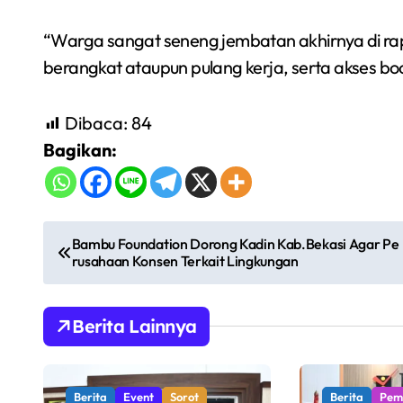
“Warga sangat seneng jembatan akhirnya di rap
berangkat ataupun pulang kerja, serta akses b
Dibaca:
84
Bagikan:
N
Bambu Foundation Dorong Kadin Kab.Bekasi Agar Pe
rusahaan Konsen Terkait Lingkungan
a
v
Berita Lainnya
i
g
Berita
Event
Sorot
Berita
Pem