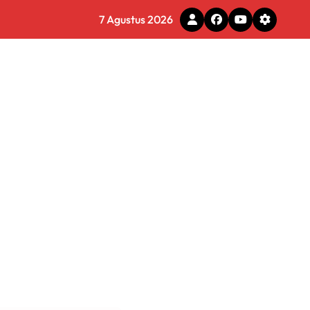
7 Agustus 2026
tal
 Pemkot Tomohon
e Ilegal
 Diminta Waspadai Hoaks
rmasi Dunia Kerja
 Tirta Bhagasasi Diusut Objektif