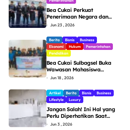
Pemerintahan
Bea Cukai Perkuat
Penerimaan Negara dan
Pengawasan, Setor Rp123,8
Jun 23 , 2026
Triliun Hingga Mei 2026
Berita
Bisnis
Business
Ekonomi
Hukum
Pemerintahan
Pendidikan
Bea Cukai Sulbagsel Buka
Wawasan Mahasiswa
Politeknik Bosowa tentang
Jun 18 , 2026
Pengawasan Perdagangan
dan Pencegahan Barang
Artikel
Berita
Bisnis
Business
Ilegal
Lifestyle
Luxury
Jangan Salah! Ini Hal yang
Perlu Diperhatikan Saat
Pasang Big Slab
Jun 3 , 2026