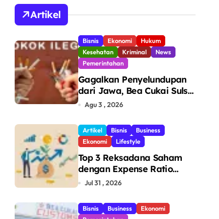
A
Artikel
Bisnis
Ekonomi
Hukum
Kesehatan
Kriminal
News
Pemerintahan
Gagalkan Penyelundupan
dari Jawa, Bea Cukai Sulsel
Sita 7,8 Juta Batang Rokok
Agu 3 , 2026
Ilegal Bernilai Rp11,6 Miliar
di Makassar
Artikel
Bisnis
Business
Ekonomi
Lifestyle
Top 3 Reksadana Saham
dengan Expense Ratio
Terendah
Jul 31 , 2026
Bisnis
Business
Ekonomi