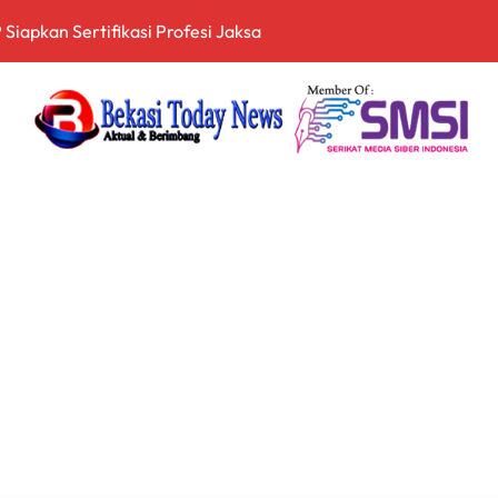
itopang Lonjakan Harga Minyak dan Pasokan Ketat di China
I Jakarta Lebih Responsif Hadapi Keluhan Publik di Era Digi
 Perkuat Sinergi Pembangunan Daerah Lewat Audiensi dengan
 Keuangan Digital, Edukasi Masyarakat Waspadai Pinjaman Onlin
an Nasional Tetap Kondusif Jelang HUT ke-81 RI, Masyarakat
an Kompetensi Lulusan Perguruan Tinggi untuk Hadapi Transfo
nganan Mosi Tidak Percaya, Purnabakti Minta Polemik Perumda
Wamen ESDM, Perkuat Sinergi Kawal Tata Kelola Sektor Energi
arah dan Tabur Bunga di TMP Kalibata