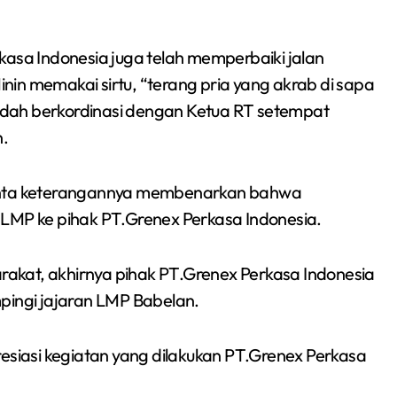
kasa Indonesia juga telah memperbaiki jalan
in memakai sirtu, “terang pria yang akrab di sapa
dah berkordinasi dengan Ketua RT setempat
n.
minta keterangannya membenarkan bahwa
 LMP ke pihak PT.Grenex Perkasa Indonesia.
Siswa SMPN 1
arakat, akhirnya pihak PT.Grenex Perkasa Indonesia
Cikarang Selatan Raih
pingi jajaran LMP Babelan.
Medali Perak di
Redaksi Bekasi Today
Jul 30, 2026
Kejuaraan Sambo
resiasi kegiatan yang dilakukan PT.Grenex Perkasa
Open Gubernur Cup