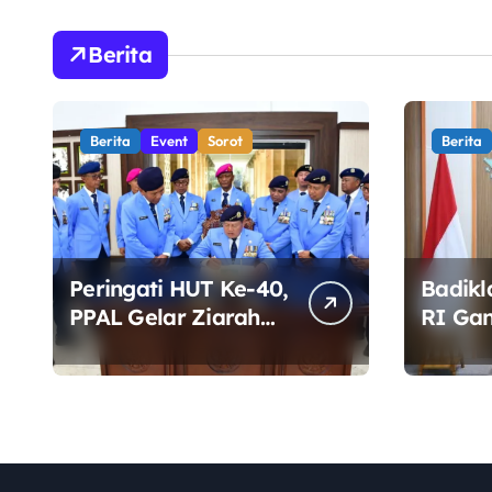
Berita
Berita
Event
Sorot
Berita
Peringati HUT Ke-40,
Badikl
PPAL Gelar Ziarah
RI Ga
dan Tabur Bunga di
Siapka
TMP Kalibata
Profes