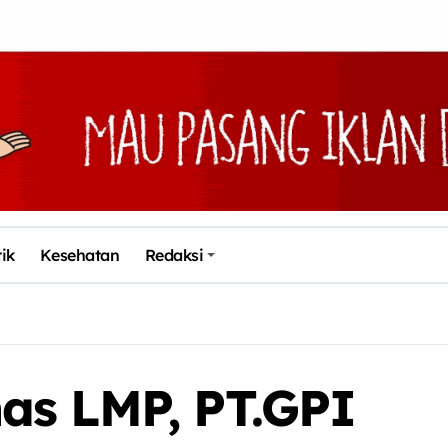
tik
Kesehatan
Redaksi
as LMP, PT.GPI