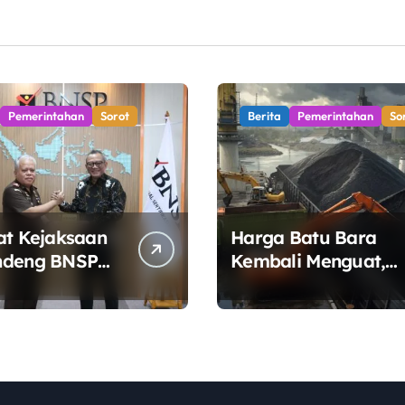
Pemerintahan
Sorot
Berita
Pemerintahan
So
at Kejaksaan
Harga Batu Bara
ndeng BNSP
Kembali Menguat,
n Sertifikasi
Ditopang Lonjakan
i Jaksa
Harga Minyak dan
Pasokan Ketat di
China