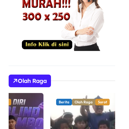
Olah Raga
Berita
Olah Raga
Sorot