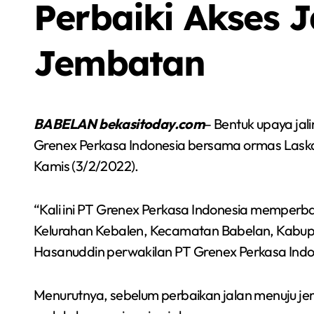
Perbaiki Akses 
Jembatan
BABELAN bekasitoday.com
– Bentuk upaya jal
Grenex Perkasa Indonesia bersama ormas Laska
Kamis (3/2/2022).
“Kali ini PT Grenex Perkasa Indonesia memperba
Kelurahan Kebalen, Kecamatan Babelan, Kabupat
Sorot
Hasanuddin perwakilan PT Grenex Perkasa Indo
Berita
Olah Raga
Sorot
Menurutnya, sebelum perbaikan jalan menuju j