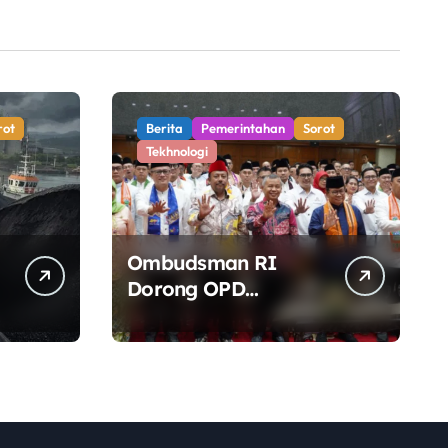
rot
Berita
Pemerintahan
Sorot
Tekhnologi
Ombudsman RI
Dorong OPD
Pemprov DKI
Jakarta Lebih
Responsif Hadapi
Keluhan Publik di
Era Digital