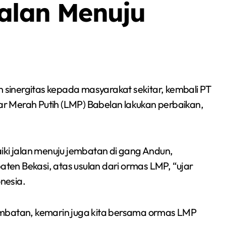
Jalan Menuju
in sinergitas kepada masyarakat sekitar, kembali PT
r Merah Putih (LMP) Babelan lakukan perbaikan,
iki jalan menuju jembatan di gang Andun,
en Bekasi, atas usulan dari ormas LMP, “ujar
nesia.
Berita
Event
Olah Raga
Sorot
embatan, kemarin juga kita bersama ormas LMP