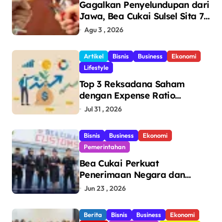
Gagalkan Penyelundupan dari
Jawa, Bea Cukai Sulsel Sita 7,8
Juta Batang Rokok Ilegal
Agu 3 , 2026
Bernilai Rp11,6 Miliar di
Makassar
Artikel
Bisnis
Business
Ekonomi
Lifestyle
Top 3 Reksadana Saham
dengan Expense Ratio
Terendah
Jul 31 , 2026
Bisnis
Business
Ekonomi
Pemerintahan
Bea Cukai Perkuat
Penerimaan Negara dan
Pengawasan, Setor Rp123,8
Jun 23 , 2026
Triliun Hingga Mei 2026
Berita
Bisnis
Business
Ekonomi