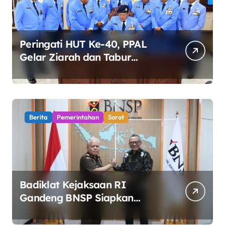
Peringati HUT Ke-40, PPAL
Gelar Ziarah dan Tabur
Bunga di TMP Kalibata
Berita
Pemerintahan
Sorot
Badiklat Kejaksaan RI
Gandeng BNSP Siapkan
Sertifikasi Profesi Jaksa