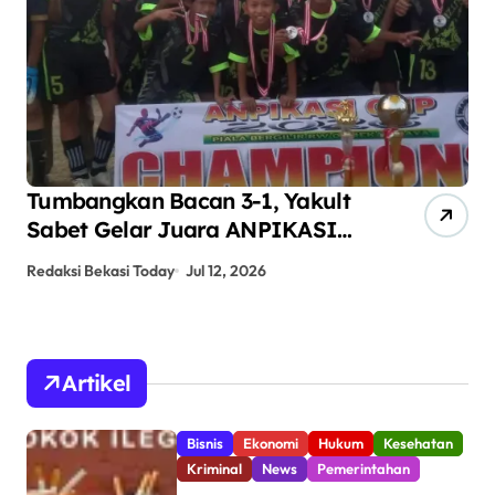
Tumbangkan Bacan 3-1, Yakult
AN
Sabet Gelar Juara ANPIKASI
Pe
CUP 2026
An
Redaksi Bekasi Today
Jul 12, 2026
Red
Artikel
Bisnis
Ekonomi
Hukum
Kesehatan
Kriminal
News
Pemerintahan