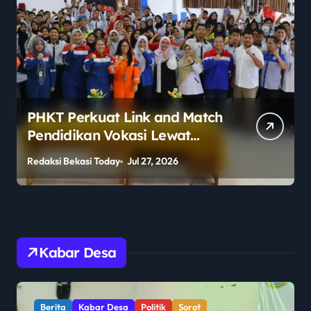
PHKT Perkuat Link and Match
Pendidikan Vokasi Lewat
Program Guru Tamu di SMKN
Redaksi Bekasi Today
Jul 27, 2026
R
2 Penajam Paser Utara
Kabar Desa
Berita
Kabar Desa
Politik
Sorot