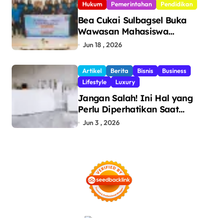
Hukum
Pemerintahan
Pendidikan
Bea Cukai Sulbagsel Buka
Wawasan Mahasiswa
Politeknik Bosowa tentang
Jun 18 , 2026
Pengawasan Perdagangan
dan Pencegahan Barang
Artikel
Berita
Bisnis
Business
Ilegal
Lifestyle
Luxury
Jangan Salah! Ini Hal yang
Perlu Diperhatikan Saat
Pasang Big Slab
Jun 3 , 2026