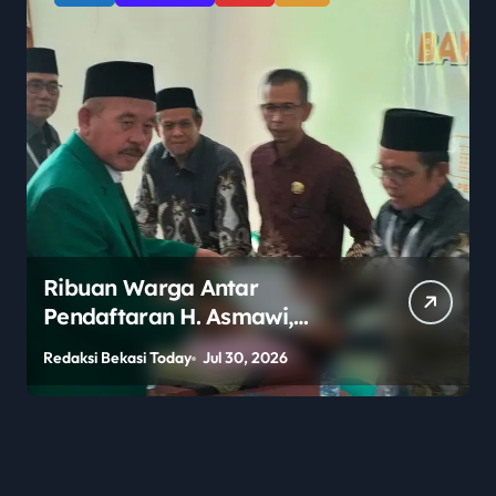
Ribuan Warga Antar
Pendaftaran H. Asmawi,
Dukungan Menggema:
Redaksi Bekasi Today
Jul 30, 2026
R
“Lanjutkan!”