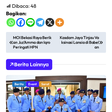
Dibaca:
48
Bagikan:
N
MOI Bekasi Raya Berik
Kasdam Jaya Tinjau Va
an Juz’Amma dan Iqro
ksinasi Lansia di Babel
a
Peringati HPN
an
v
i
Berita Lainnya
g
a
s
Berita
Event
Sorot
i
p
o