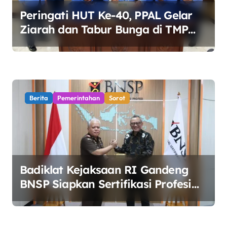
s
Peringati HUT Ke-40, PPAL Gelar
Ziarah dan Tabur Bunga di TMP
Kalibata
Berita
Pemerintahan
Sorot
Badiklat Kejaksaan RI Gandeng
BNSP Siapkan Sertifikasi Profesi
Jaksa