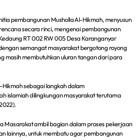
anitia pembangunan Musholla Al-Hikmah, menyusun
rencana secara rinci, mengenai pembangunan
ng Kedaung RT 002 RW 005 Desa Karanganyar
dengan semangat masyarakat bergotong royong
g masih membutuhkan uluran tangan dari para
l-Hikmah sebagai langkah dalam
Siswa SMPN 1
 islamiah dilingkungan masyarakat terutama
Cikarang Selatan Raih
/2022).
Medali Perak di
Redaksi Bekasi Today
Jul 30, 2026
Kejuaraan Sambo
erta Masarakat ambil bagian dalam proses pekerjaan
an lainnya, untuk membatu agar pembangunan
Open Gubernur Cup