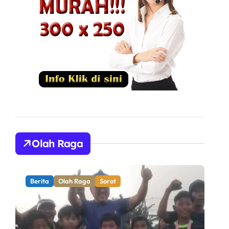
Olah Raga
Berita
Olah Raga
Sorot