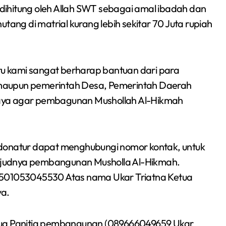
ihitung oleh Allah SWT sebagai amal ibadah dan
tang di matrial kurang lebih sekitar 70 Juta rupiah
u kami sangat berharap bantuan dari para
maupun pemerintah Desa, Pemerintah Daerah
paya agar pembagunan Mushollah Al-Hikmah
natur dapat menghubungi nomor kontak, untuk
ujudnya pembangunan Musholla Al-Hikmah.
4501053045530 Atas nama Ukar Triatna Ketua
a.
etua Panitia pembangunan (089666049659 Ukar