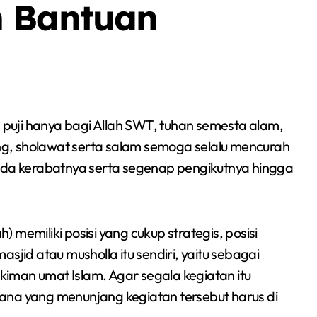
h Bantuan
 puji hanya bagi Allah SWT, tuhan semesta alam,
g, sholawat serta salam semoga selalu mencurah
a kerabatnya serta segenap pengikutnya hingga
memiliki posisi yang cukup strategis, posisi
masjid atau musholla itu sendiri, yaitu sebagai
Berita
Event
Olah Raga
Sorot
iman umat Islam. Agar segala kegiatan itu
ana yang menunjang kegiatan tersebut harus di