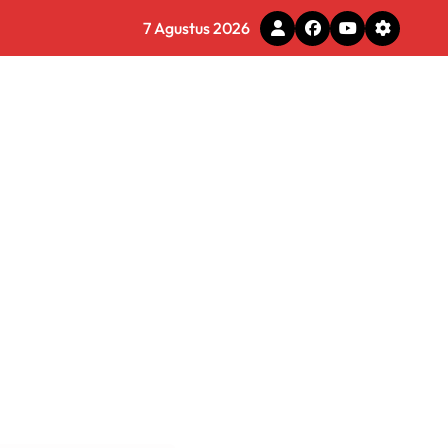
g Adaptif dan Profesional
7 Agustus 2026
a Menyeluruh
s Layani Penghapusan Denda PBB
6 Miliar di Makassar
s
 Tirta Bhagasasi Diusut Objektif