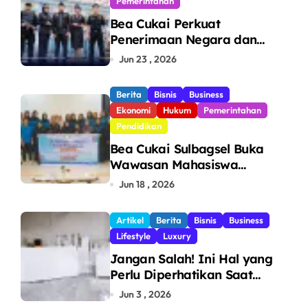
Pemerintahan
Bea Cukai Perkuat
Penerimaan Negara dan
Pengawasan, Setor Rp123,8
Jun 23 , 2026
Triliun Hingga Mei 2026
Berita
Bisnis
Business
Ekonomi
Hukum
Pemerintahan
Pendidikan
Bea Cukai Sulbagsel Buka
Wawasan Mahasiswa
Politeknik Bosowa tentang
Jun 18 , 2026
Pengawasan Perdagangan
dan Pencegahan Barang
Artikel
Berita
Bisnis
Business
Ilegal
Lifestyle
Luxury
Jangan Salah! Ini Hal yang
Perlu Diperhatikan Saat
Pasang Big Slab
Jun 3 , 2026