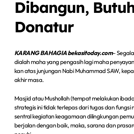
Dibangun, Butu
Donatur
KARANG BAHAGIA bekasitoday.com
– Segala
dialah maha yang pengasih lagi maha penyayan
kan atas junjungan Nabi Muhammad SAW, kepad
akhir masa.
Masjid atau Mushollah (tempat melakukan ibadah) 
Sorot
strategis ini tidak terlepas dari tugas dan fungsi 
Berita
Olah Raga
Sorot
sentral kegiatan keagamaan dilingkungan pemuk
berjalan dengan baik, maka, sarana dan prasar