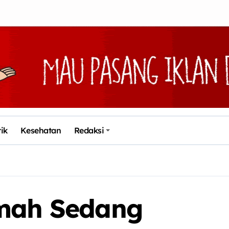
tik
Kesehatan
Redaksi
kmah Sedang