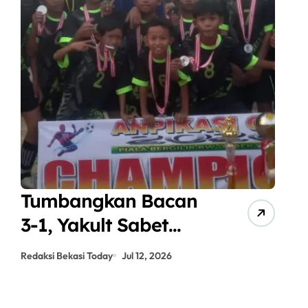
Tumbangkan Bacan
A
3-1, Yakult Sabet
J
Gelar Juara
P
Redaksi Bekasi Today
Jul 12, 2026
Red
ANPIKASI CUP 2026
S
K