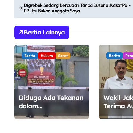
N
Digrebek Sedang Berduaan Tanpa Busana, KasatPol-
PP : Itu Bukan Anggota Saya
a
v
Berita Lainnya
i
g
Berita
Hukum
Sorot
Berita
Pem
a
s
i
Diduga Ada Tekanan
Wakil Ja
p
dalam
Terima A
o
Penandatanganan
Wamen E
Mosi Tidak Percaya,
Perkuat S
s
Purnabakti Minta
Kawal Tat