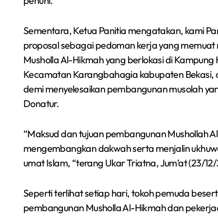
penuhi.
Sementara, Ketua Panitia mengatakan, kami P
proposal sebagai pedoman kerja yang memuat 
Musholla Al-Hikmah yang berlokasi di Kampu
Kecamatan Karangbahagia kabupaten Bekasi, 
demi menyelesaikan pembangunan musolah yan
Donatur.
“Maksud dan tujuan pembangunan Mushollah A
Semarakkan Budaya
mengembangkan dakwah serta menjalin ukhuwah
an
Gowes Malam, Warga
umat Islam, “terang Ukar Triatna, Jum’at (23/12
Inisiasi Gerakan Night
Redaksi Bekasi Today
Agu 1, 2026
Ride Rutin di Babelan
Seperti terlihat setiap hari, tokoh pemuda bes
pembangunan Musholla Al-Hikmah dan pekerja
a