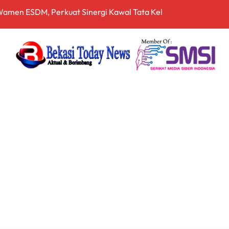
 dan Dansecapaad, Tegaskan Penguatan Organisasi TNI AD yan
rnalistik, Perkuat Literasi Keuangan Digital bagi Insan Pers
driansyah Dinilai Harus Diusut Lewat Pendekatan TPPU Secar
zia Gabungan Pajak Kendaraan Bermotor di Babelan, Sekaligu
irta Bhagasasi dalam Kondisi Kritis
a Cukai Sulsel Sita 7,8 Juta Batang Rokok Ilegal Bernilai Rp11,
 Bekali Calon Kader Pemahaman Politik Hukum
pala Desa Pantai Hurip, Usung Visi Maju, Sejahtera, dan Agami
nganan Mosi Tidak Percaya, Purnabakti Minta Polemik Perumda