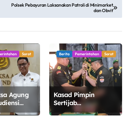
Polsek Pebayuran Laksanakan Patroli di Minimarket
dan Obvit
erintahan
Sorot
Berita
Pemerintahan
Sorot
ksa Agung
Kasad Pimpin
udiensi
Sertijab
SDM,
Danpuspomad dan
inergi
Dansecapaad,
a Kelola
Tegaskan Penguatan