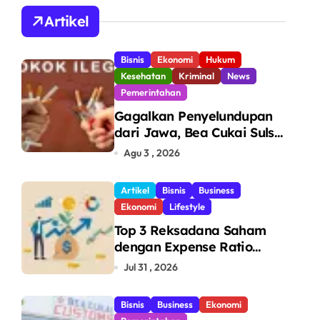
A
Artikel
Bisnis
Ekonomi
Hukum
Kesehatan
Kriminal
News
Pemerintahan
Gagalkan Penyelundupan
dari Jawa, Bea Cukai Sulsel
Sita 7,8 Juta Batang Rokok
Agu 3 , 2026
Ilegal Bernilai Rp11,6 Miliar
di Makassar
Artikel
Bisnis
Business
Ekonomi
Lifestyle
Top 3 Reksadana Saham
dengan Expense Ratio
Terendah
Jul 31 , 2026
Bisnis
Business
Ekonomi