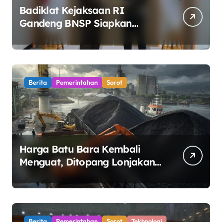
Badiklat Kejaksaan RI
Gandeng BNSP Siapkan
Sertifikasi Profesi Jaksa
Berita
Pemerintahan
Sorot
Harga Batu Bara Kembali
Menguat, Ditopang Lonjakan
Harga Minyak dan Pasokan
Ketat di China
Berita
Pemerintahan
Sorot
Tekhnologi