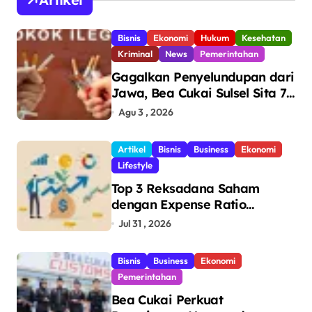
Bisnis
Ekonomi
Hukum
Kesehatan
Kriminal
News
Pemerintahan
Gagalkan Penyelundupan dari
Jawa, Bea Cukai Sulsel Sita 7,8
Juta Batang Rokok Ilegal
Agu 3 , 2026
Bernilai Rp11,6 Miliar di
Makassar
Artikel
Bisnis
Business
Ekonomi
Lifestyle
Top 3 Reksadana Saham
dengan Expense Ratio
Terendah
Jul 31 , 2026
Bisnis
Business
Ekonomi
Pemerintahan
Bea Cukai Perkuat