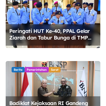
i
p
o
s
Peringati HUT Ke-40, PPAL Gelar
Ziarah dan Tabur Bunga di TMP
Kalibata
Berita
Pemerintahan
Sorot
Badiklat Kejaksaan RI Gandeng