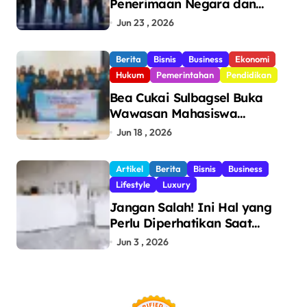
Penerimaan Negara dan
Pengawasan, Setor Rp123,8
Jun 23 , 2026
Triliun Hingga Mei 2026
Berita
Bisnis
Business
Ekonomi
Hukum
Pemerintahan
Pendidikan
Bea Cukai Sulbagsel Buka
Wawasan Mahasiswa
Politeknik Bosowa tentang
Jun 18 , 2026
Pengawasan Perdagangan
dan Pencegahan Barang
Artikel
Berita
Bisnis
Business
Ilegal
Lifestyle
Luxury
Jangan Salah! Ini Hal yang
Perlu Diperhatikan Saat
Pasang Big Slab
Jun 3 , 2026