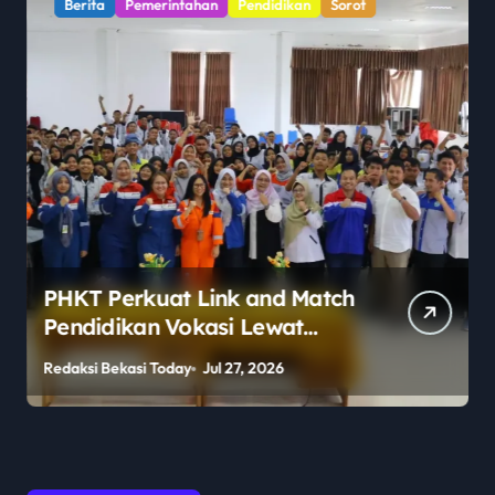
Berita
Pemerintahan
Pendidikan
Sorot
PHKT Perkuat Link and Match
Pendidikan Vokasi Lewat
Program Guru Tamu di SMKN
Redaksi Bekasi Today
Jul 27, 2026
R
2 Penajam Paser Utara