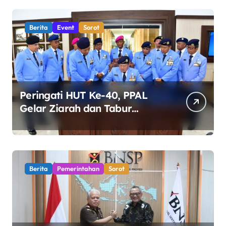
Berita
Event
Sorot
Peringati HUT Ke-40, PPAL
Gelar Ziarah dan Tabur
Bunga di TMP Kalibata
Berita
Pemerintahan
Sorot