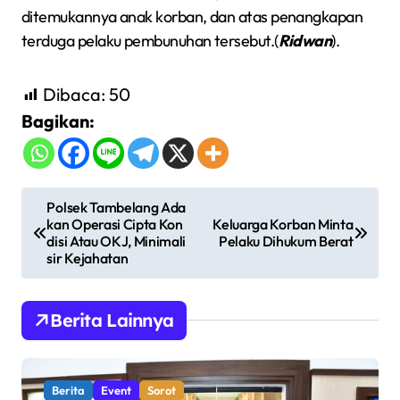
ditemukannya anak korban, dan atas penangkapan
terduga pelaku pembunuhan tersebut.(
Ridwan
).
Dibaca:
50
Bagikan:
N
Polsek Tambelang Ada
kan Operasi Cipta Kon
Keluarga Korban Minta
a
disi Atau OKJ, Minimali
Pelaku Dihukum Berat
v
sir Kejahatan
i
g
Berita Lainnya
a
s
Berita
Event
Sorot