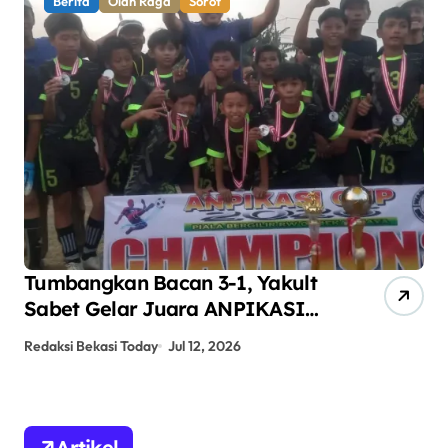
Berita
Olah Raga
Sorot
Tumbangkan Bacan 3-1, Yakult
AN
Sabet Gelar Juara ANPIKASI
Pe
CUP 2026
An
Redaksi Bekasi Today
Jul 12, 2026
Red
Artikel