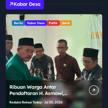
Kabar Desa
Berita
Kabar Desa
Politik
Sorot
Ribuan Warga Antar
Pendaftaran H. Asmawi,
Dukungan Menggema:
Redaksi Bekasi Today
Jul 30, 2026
R
“Lanjutkan!”