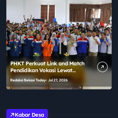
Polemik Legalitas Sekolah
Berlabel Asing Mencuat,
Publik Pertanyakan
Redaksi Bekasi Today
Jul 27, 2026
R
Pengawasan Pemerintah
Kabar Desa