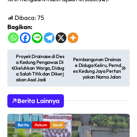
Dibaca:
75
Bagikan:
N
Proyek Drainase di Des
Pembangunan Drainas
a Kedung Pengawas Di
a
e Diduga Keliru, Pemd
keluhkan Warga, Didug
es Kedung Jaya Pertan
v
a Salah Titik dan Dikerj
yakan Nama Jalan
akan Asal Jadi
i
g
Berita Lainnya
a
s
i
Berita
Hukum
Sorot
p