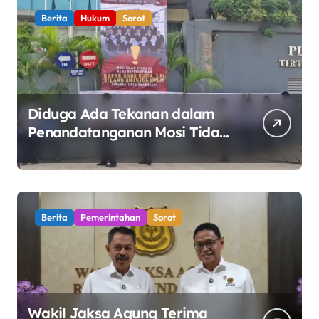
Berita
Hukum
Sorot
Diduga Ada Tekanan dalam
Penandatanganan Mosi Tidak
Percaya, Purnabakti Minta
Polemik Perumda Tirta
Bhagasasi Diusut Objektif
Berita
Pemerintahan
Sorot
Wakil Jaksa Agung Terima