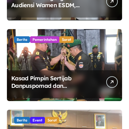
Audiensi Wamen ESDM,
Perkuat Sinergi Kawal Tata
Kelola Sektor Energi
Berita
Pemerintahan
Sorot
Kasad Pimpin Sertijab
Danpuspomad dan
Dansecapaad, Tegaskan
Penguatan Organisasi TNI AD
yang Adaptif dan Profesional
Berita
Event
Sorot