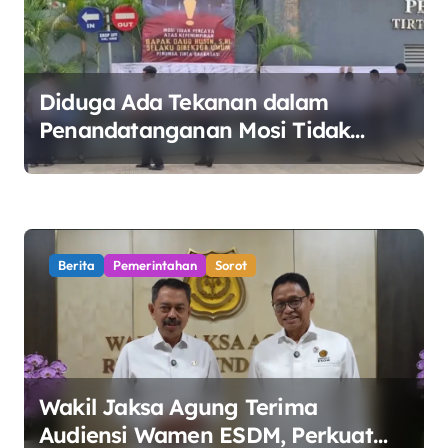
o
s
Diduga Ada Tekanan dalam
Penandatanganan Mosi Tidak
Percaya, Purnabakti Minta Polemik
Perumda Tirta Bhagasasi Diusut
Objektif
Berita
Pemerintahan
Sorot
Wakil Jaksa Agung Terima
Audiensi Wamen ESDM, Perkuat