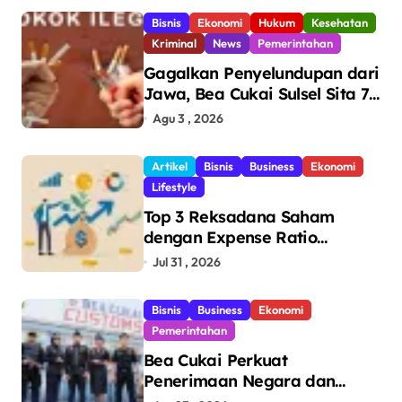
Bisnis
Ekonomi
Hukum
Kesehatan
Kriminal
News
Pemerintahan
Gagalkan Penyelundupan dari
Jawa, Bea Cukai Sulsel Sita 7,8
Juta Batang Rokok Ilegal
Agu 3 , 2026
Bernilai Rp11,6 Miliar di
Makassar
Artikel
Bisnis
Business
Ekonomi
Lifestyle
Top 3 Reksadana Saham
dengan Expense Ratio
Terendah
Jul 31 , 2026
Bisnis
Business
Ekonomi
Pemerintahan
Bea Cukai Perkuat
Penerimaan Negara dan
Pengawasan, Setor Rp123,8