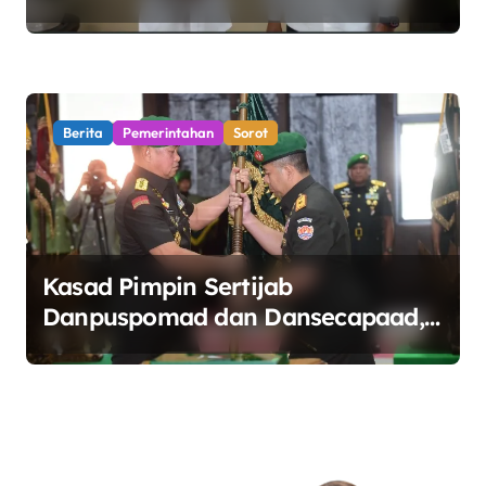
Sinergi Kawal Tata Kelola Sektor
Energi
Berita
Pemerintahan
Sorot
Kasad Pimpin Sertijab
Danpuspomad dan Dansecapaad,
Tegaskan Penguatan Organisasi
TNI AD yang Adaptif dan
Profesional