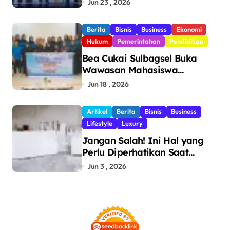
Jun 23 , 2026
Triliun Hingga Mei 2026
Berita
Bisnis
Business
Ekonomi
Hukum
Pemerintahan
Pendidikan
Bea Cukai Sulbagsel Buka
Wawasan Mahasiswa
Politeknik Bosowa tentang
Jun 18 , 2026
Pengawasan Perdagangan
dan Pencegahan Barang
Artikel
Berita
Bisnis
Business
Ilegal
Lifestyle
Luxury
Jangan Salah! Ini Hal yang
Perlu Diperhatikan Saat
Pasang Big Slab
Jun 3 , 2026