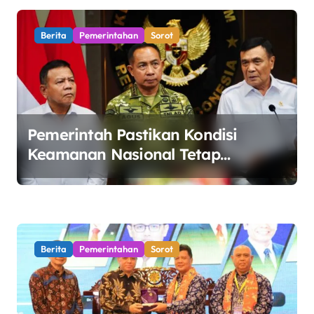
Berita
Pemerintahan
Sorot
Pemerintah Pastikan Kondisi
Keamanan Nasional Tetap
Kondusif Jelang HUT ke-81 RI,
Masyarakat Diminta Waspadai
Hoaks
Berita
Pemerintahan
Sorot