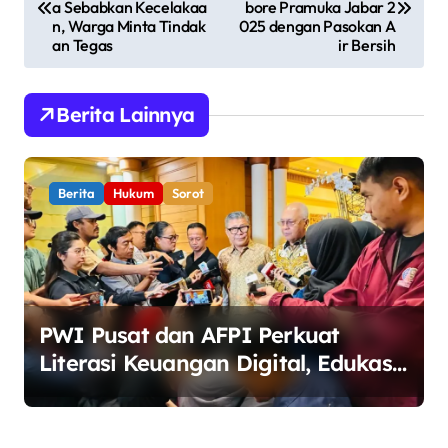
a Sebabkan Kecelakaa
bore Pramuka Jabar 2
v
n, Warga Minta Tindak
025 dengan Pasokan A
an Tegas
ir Bersih
i
g
Berita Lainnya
a
s
i
Berita
Hukum
Sorot
p
o
s
PWI Pusat dan AFPI Perkuat
Literasi Keuangan Digital, Edukasi
Masyarakat Waspadai Pinjaman
Online Ilegal