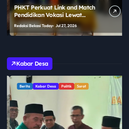
PHKT Perkuat Link and Match
Pendidikan Vokasi Lewat
Program Guru Tamu di SMKN
Redaksi Bekasi Today
Jul 27, 2026
R
2 Penajam Paser Utara
Kabar Desa
Berita
Kabar Desa
Politik
Sorot