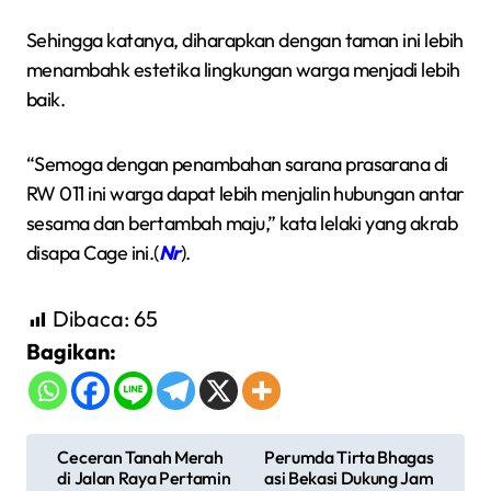
Sehingga katanya, diharapkan dengan taman ini lebih
menambahk estetika lingkungan warga menjadi lebih
baik.
“Semoga dengan penambahan sarana prasarana di
RW 011 ini warga dapat lebih menjalin hubungan antar
sesama dan bertambah maju,” kata lelaki yang akrab
disapa Cage ini.(
Nr
).
Dibaca:
65
Bagikan:
N
Ceceran Tanah Merah
Perumda Tirta Bhagas
di Jalan Raya Pertamin
asi Bekasi Dukung Jam
a