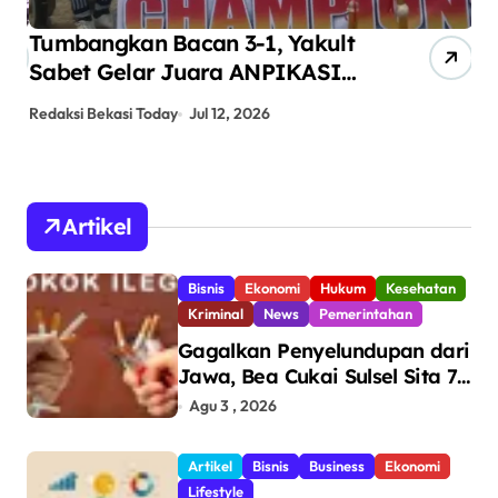
Tumbangkan Bacan 3-1, Yakult
AN
Sabet Gelar Juara ANPIKASI
Pe
CUP 2026
An
Redaksi Bekasi Today
Jul 12, 2026
Red
Artikel
Bisnis
Ekonomi
Hukum
Kesehatan
Kriminal
News
Pemerintahan
Gagalkan Penyelundupan dari
Jawa, Bea Cukai Sulsel Sita 7,8
Juta Batang Rokok Ilegal
Agu 3 , 2026
Bernilai Rp11,6 Miliar di
Makassar
Artikel
Bisnis
Business
Ekonomi
Lifestyle