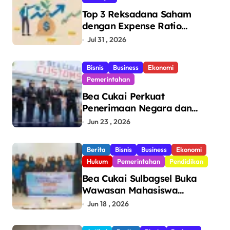
Top 3 Reksadana Saham
dengan Expense Ratio
Terendah
Jul 31 , 2026
Bisnis
Business
Ekonomi
Pemerintahan
Bea Cukai Perkuat
Penerimaan Negara dan
Pengawasan, Setor Rp123,8
Jun 23 , 2026
Triliun Hingga Mei 2026
Berita
Bisnis
Business
Ekonomi
Hukum
Pemerintahan
Pendidikan
Bea Cukai Sulbagsel Buka
Wawasan Mahasiswa
Politeknik Bosowa tentang
Jun 18 , 2026
Pengawasan Perdagangan
dan Pencegahan Barang