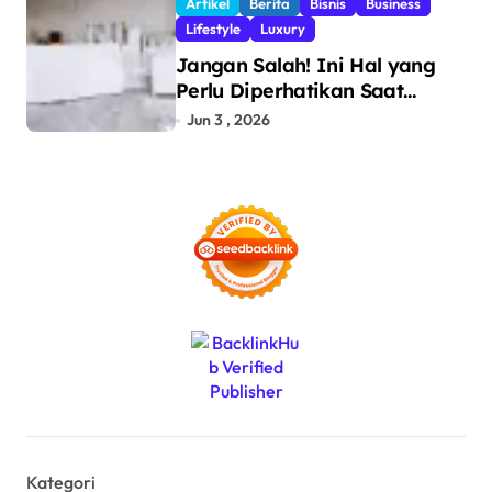
Artikel
Berita
Bisnis
Business
Ilegal
Lifestyle
Luxury
Jangan Salah! Ini Hal yang
Perlu Diperhatikan Saat
Pasang Big Slab
Jun 3 , 2026
Kategori