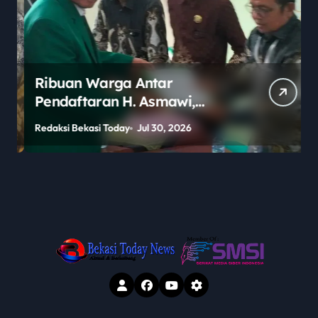
Ribuan Warga Antar
Pendaftaran H. Asmawi,
Dukungan Menggema:
Redaksi Bekasi Today
Jul 30, 2026
R
“Lanjutkan!”