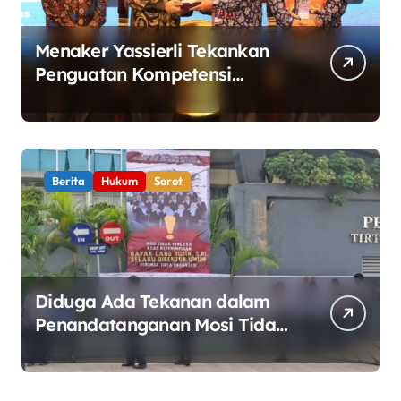
Menaker Yassierli Tekankan
Penguatan Kompetensi
Lulusan Perguruan Tinggi
untuk Hadapi Transformasi
Dunia Kerja
Berita
Hukum
Sorot
Diduga Ada Tekanan dalam
Penandatanganan Mosi Tidak
Percaya, Purnabakti Minta
Polemik Perumda Tirta
Bhagasasi Diusut Objektif