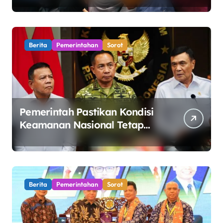
Waspadai Pinjaman Online
Ilegal
Berita
Pemerintahan
Sorot
Pemerintah Pastikan Kondisi
Keamanan Nasional Tetap
Kondusif Jelang HUT ke-81
RI, Masyarakat Diminta
Waspadai Hoaks
Berita
Pemerintahan
Sorot