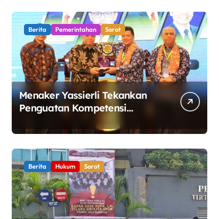
Waspadai Hoaks
Berita
Pemerintahan
Sorot
Menaker Yassierli Tekankan
Penguatan Kompetensi
Lulusan Perguruan Tinggi
untuk Hadapi Transformasi
Dunia Kerja
Berita
Hukum
Sorot