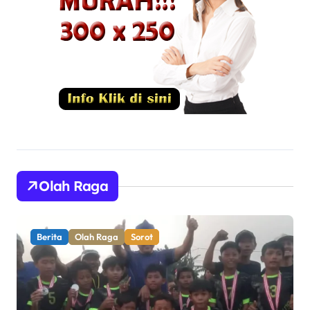
Olah Raga
Berita
Olah Raga
Sorot