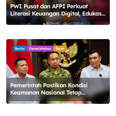
PWI Pusat dan AFPI Perkuat
Literasi Keuangan Digital, Edukasi
Masyarakat Waspadai Pinjaman
Online Ilegal
Berita
Pemerintahan
Sorot
Pemerintah Pastikan Kondisi
Keamanan Nasional Tetap
Kondusif Jelang HUT ke-81 RI,
Masyarakat Diminta Waspadai
Hoaks