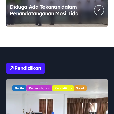
Diduga Ada Tekanan dalam
Penandatanganan Mosi Tidak
Percaya, Purnabakti Minta
Polemik Perumda Tirta
Bhagasasi Diusut Objektif
Pendidikan
Berita
Pemerintahan
Pendidikan
Sorot