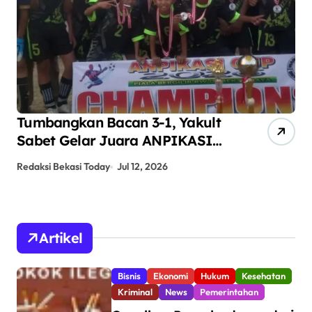
Tumbangkan Bacan 3-1, Yakult
AN
Sabet Gelar Juara ANPIKASI
Pe
CUP 2026
An
Redaksi Bekasi Today
Jul 12, 2026
Red
Artikel
Bisnis
Ekonomi
Hukum
Kesehatan
Kriminal
News
Pemerintahan