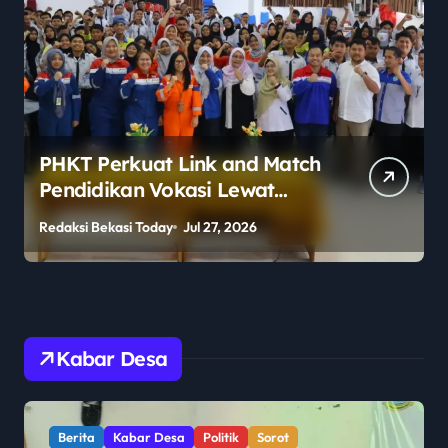
PHKT Perkuat Link and Match
Pendidikan Vokasi Lewat
Program Guru Tamu di SMKN
Redaksi Bekasi Today
Jul 27, 2026
R
2 Penajam Paser Utara
Kabar Desa
Berita
Kabar Desa
Politik
Sorot