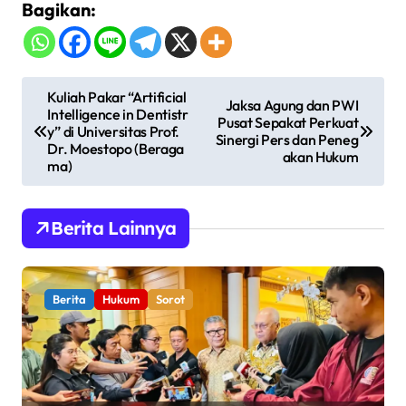
Bagikan:
N
Kuliah Pakar “Artificial
Jaksa Agung dan PWI
Intelligence in Dentistr
a
Pusat Sepakat Perkuat
y” di Universitas Prof.
Sinergi Pers dan Peneg
v
Dr. Moestopo (Beraga
akan Hukum
ma)
i
g
Berita Lainnya
a
s
i
Berita
Hukum
Sorot
p
o
s