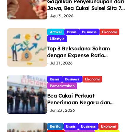
Gagalkan Penyelundupan dari
Jawa, Bea Cukai Sulsel Sita 7,8
Juta Batang Rokok Ilegal
Agu 3 , 2026
Bernilai Rp11,6 Miliar di
Makassar
Artikel
Bisnis
Business
Ekonomi
Lifestyle
Top 3 Reksadana Saham
dengan Expense Ratio
Terendah
Jul 31 , 2026
Bisnis
Business
Ekonomi
Pemerintahan
Bea Cukai Perkuat
Penerimaan Negara dan
Pengawasan, Setor Rp123,8
Jun 23 , 2026
Triliun Hingga Mei 2026
Berita
Bisnis
Business
Ekonomi