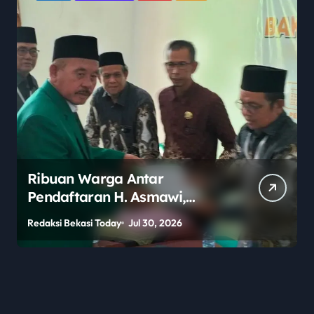
Ribuan Warga Antar
Pendaftaran H. Asmawi,
Dukungan Menggema:
Redaksi Bekasi Today
Jul 30, 2026
R
“Lanjutkan!”