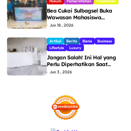
Hukum
Pemerintahan
Pendidikan
Bea Cukai Sulbagsel Buka
Wawasan Mahasiswa
Politeknik Bosowa tentang
Jun 18 , 2026
Pengawasan Perdagangan
dan Pencegahan Barang
Artikel
Berita
Bisnis
Business
Ilegal
Lifestyle
Luxury
Jangan Salah! Ini Hal yang
Perlu Diperhatikan Saat
Pasang Big Slab
Jun 3 , 2026