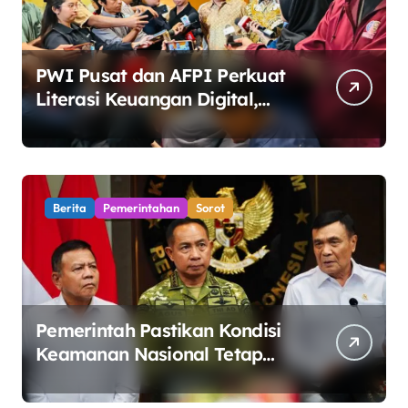
PWI Pusat dan AFPI Perkuat
Literasi Keuangan Digital,
Edukasi Masyarakat
Waspadai Pinjaman Online
Ilegal
Berita
Pemerintahan
Sorot
Pemerintah Pastikan Kondisi
Keamanan Nasional Tetap
Kondusif Jelang HUT ke-81
RI, Masyarakat Diminta