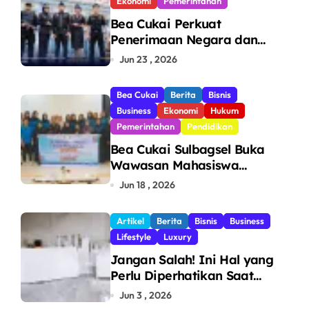
Ekonomi
Pemerintahan
Bea Cukai Perkuat
Penerimaan Negara dan
Pengawasan, Setor Rp123,8
Jun 23 , 2026
Triliun Hingga Mei 2026
Bea Cukai
Berita
Bisnis
Business
Ekonomi
Hukum
Pemerintahan
Pendidikan
Bea Cukai Sulbagsel Buka
Wawasan Mahasiswa
Politeknik Bosowa tentang
Jun 18 , 2026
Pengawasan Perdagangan
dan Pencegahan Barang
Artikel
Berita
Bisnis
Business
Ilegal
Lifestyle
Luxury
Jangan Salah! Ini Hal yang
Perlu Diperhatikan Saat
Pasang Big Slab
Jun 3 , 2026