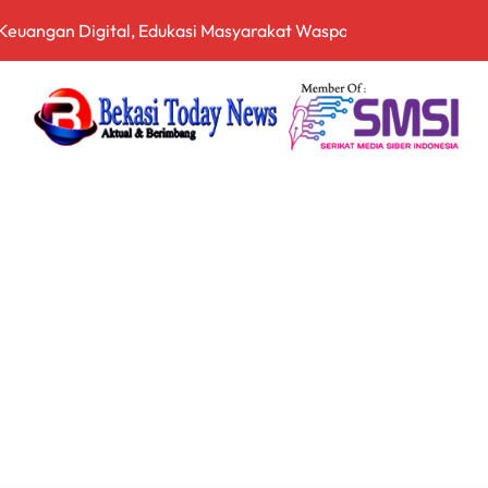
 Keuangan Digital, Edukasi Masyarakat Waspadai Pinjaman Onlin
an Nasional Tetap Kondusif Jelang HUT ke-81 RI, Masyarakat
an Kompetensi Lulusan Perguruan Tinggi untuk Hadapi Transfo
, Bea Cukai Ngurah Rai Bali Gagalkan Penyelundupan 10 Kilo