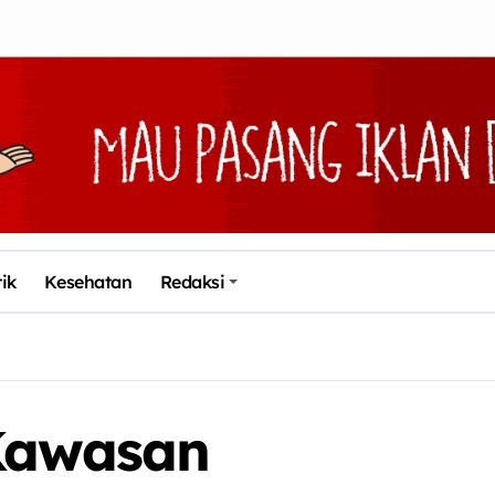
tik
Kesehatan
Redaksi
 Kawasan