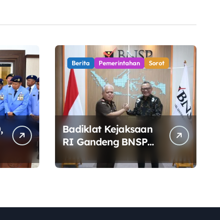
Berita
Pemerintahan
Sorot
,
Badiklat Kejaksaan
RI Gandeng BNSP
Siapkan Sertifikasi
Profesi Jaksa