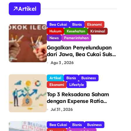
Artikel
Bea Cukai
Bisnis
Ekonomi
Hukum
Kesehatan
Kriminal
News
Pemerintahan
Gagalkan Penyelundupan
dari Jawa, Bea Cukai Sulsel
Sita 7,8 Juta Batang Rokok
Agu 3 , 2026
Ilegal Bernilai Rp11,6 Miliar
di Makassar
Artikel
Bisnis
Business
Ekonomi
Lifestyle
Top 3 Reksadana Saham
dengan Expense Ratio
Terendah
Jul 31 , 2026
Bea Cukai
Bisnis
Business