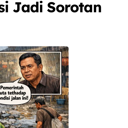
i Jadi Sorotan
Berita
Olah Raga
Pemerintahan
Sorot