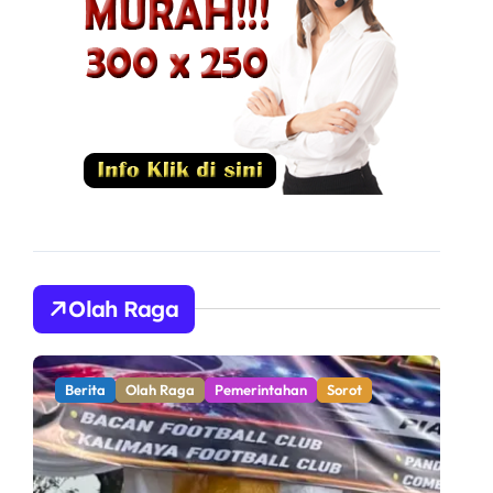
Olah Raga
Berita
Olah Raga
Pemerintahan
Sorot