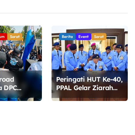
um
Sorot
Berita
Event
Sorot
road
Peringati HUT Ke-40,
a DPC
PPAL Gelar Ziarah
n Bekasi
dan Tabur Bunga di
i di Depan
TMP Kalibata
Soroti
DLH