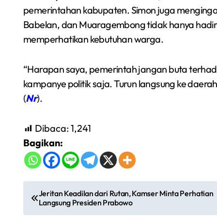
pemerintahan kabupaten. Simon juga menginga
Babelan, dan Muaragembong tidak hanya hadir s
memperhatikan kebutuhan warga.
“Harapan saya, pemerintah jangan buta terha
kampanye politik saja. Turun langsung ke daerah
(
Nr
).
Dibaca:
1,241
Bagikan:
N
Jeritan Keadilan dari Rutan, Kamser Minta Perhatian
Langsung Presiden Prabowo
a