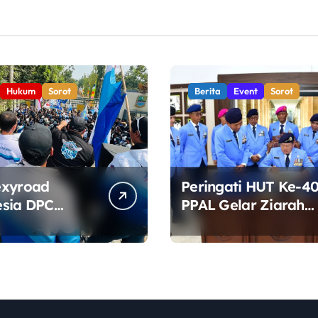
Hukum
Sorot
Berita
Event
Sorot
exyroad
Peringati HUT Ke-40
sia DPC
PPAL Gelar Ziarah
ten Bekasi
dan Tabur Bunga di
Aksi di Depan
TMP Kalibata
, Soroti
a DLH