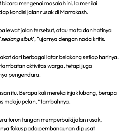
bicara mengenai masalah ini. Ia menilai
Angsan
p kondisi jalan rusak di Marrakash.
lewat jalan tersebut, atau mata dan hatinya
‘
sedang sibuk
’, “ujarnya dengan nada kritis.
rakat dari berbagai latar belakang setiap harinya.
lambatan aktivitas warga, tetapi juga
irnya pengendara.
san itu. Berapa kali mereka injak lubang, berapa
arus melaju pelan, “tambahnya.
ra turun tangan memperbaiki jalan rusak,
hanya fokus pada pembangunan di pusat