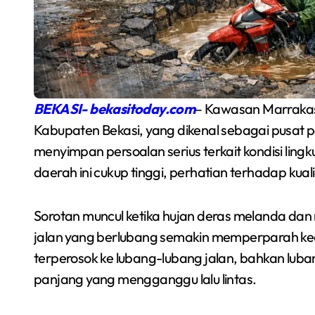
BEKASI- bekasitoday.com
– Kawasan Marrakas
Kabupaten Bekasi, yang dikenal sebagai pusat 
menyimpan persoalan serius terkait kondisi lingk
daerah ini cukup tinggi, perhatian terhadap kual
Tumbangkan Bacan
Sorotan muncul ketika hujan deras melanda dan 
Raih
3-1, Yakult Sabet
jalan yang berlubang semakin memperparah ke
Gelar Juara
terperosok ke lubang-lubang jalan, bahkan lubang
Redaksi Bekasi Today
Jul 12, 2026
ANPIKASI CUP 2026
panjang yang mengganggu lalu lintas.
up