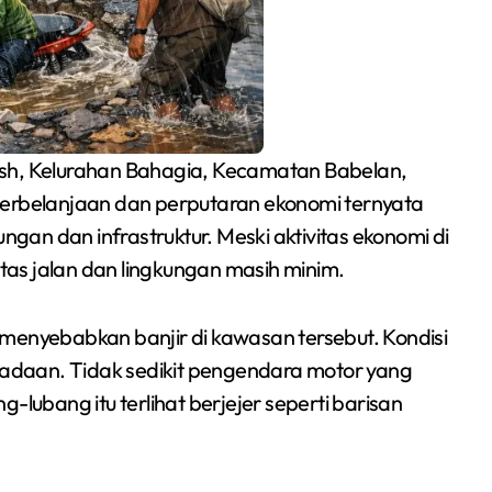
h, Kelurahan Bahagia, Kecamatan Babelan,
perbelanjaan dan perputaran ekonomi ternyata
ungan dan infrastruktur. Meski aktivitas ekonomi di
itas jalan dan lingkungan masih minim.
ANPIKASI CUP 2026
menyebabkan banjir di kawasan tersebut. Kondisi
Jadi Ajang
adaan. Tidak sedikit pengendara motor yang
Pembinaan Bakat
-lubang itu terlihat berjejer seperti barisan
Redaksi Bekasi Today
Jun 24, 2026
Sepak Bola Anak
Kampung Teluk