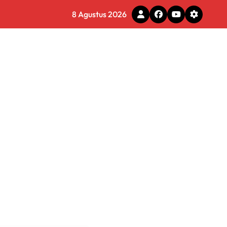
e Ilegal
8 Agustus 2026
 Diminta Waspadai Hoaks
rmasi Dunia Kerja
gram Ganja Asal Thailand