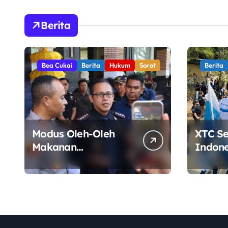
Thailand
Berita
Bea Cukai
Berita
Hukum
Sorot
Berita
Modus Oleh-Oleh
XTC S
Makanan
Indone
Terbongkar, Bea
Kabupa
Cukai Ngurah Rai
Gelar 
Bali Gagalkan
Pemkab
Penyelundupan 10
Kinerj
Kilogram Ganja Asal
Thailand