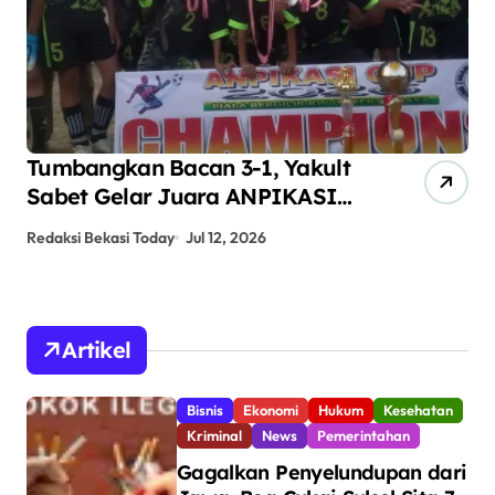
ANPIKASI CUP 2026 Jadi Ajang
Se
Pembinaan Bakat Sepak Bola
Ha
Anak Kampung Teluk Angsan
Ba
Redaksi Bekasi Today
Jun 24, 2026
Red
Bo
Artikel
Bisnis
Ekonomi
Hukum
Kesehatan
Kriminal
News
Pemerintahan
Gagalkan Penyelundupan dari