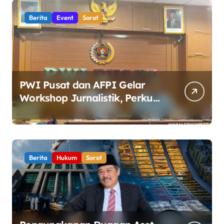
Berita
Event
Sorot
PWI Pusat dan AFPI Gelar
Workshop Jurnalistik, Perkuat
Literasi Keuangan Digital bagi
Insan Pers
Berita
Hukum
Sorot