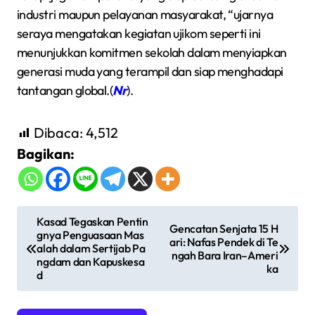
industri maupun pelayanan masyarakat, “ujarnya
seraya mengatakan kegiatan ujikom seperti ini
menunjukkan komitmen sekolah dalam menyiapkan
generasi muda yang terampil dan siap menghadapi
tantangan global.(
Nr
).
Dibaca:
4,512
Bagikan:
N
Kasad Tegaskan Pentin
Gencatan Senjata 15 H
gnya Penguasaan Mas
a
ari: Nafas Pendek di Te
alah dalam Sertijab Pa
ngah Bara Iran–Ameri
v
ngdam dan Kapuskesa
ka
d
i
g