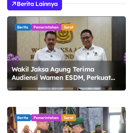
Berita Lainnya
a
s
i
Berita
Pemerintahan
Sorot
p
o
s
Wakil Jaksa Agung Terima
Audiensi Wamen ESDM, Perkuat
Sinergi Kawal Tata Kelola Sektor
Energi
Berita
Pemerintahan
Sorot