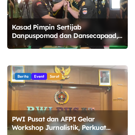
Kasad Pimpin Sertijab
Danpuspomad dan Dansecapaad,
Tegaskan Penguatan Organisasi
TNI AD yang Adaptif dan
Profesional
Berita
Event
Sorot
PWI Pusat dan AFPI Gelar
Workshop Jurnalistik, Perkuat