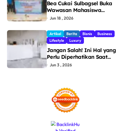
Bea Cukai Sulbagsel Buka
Wawasan Mahasiswa
Politeknik Bosowa tentang
Jun 18 , 2026
Pengawasan Perdagangan
dan Pencegahan Barang
Artikel
Berita
Bisnis
Business
Ilegal
Lifestyle
Luxury
Jangan Salah! Ini Hal yang
Perlu Diperhatikan Saat
Pasang Big Slab
Jun 3 , 2026