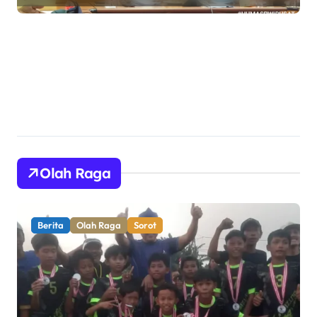
Literasi Keuangan Digital bagi
Insan Pers
Olah Raga
Berita
Olah Raga
Pemerintahan
Sorot