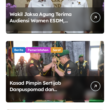
Wakil Jaksa Agung Terima
Audiensi Wamen ESDM,
Perkuat Sinergi Kawal Tata
Kelola Sektor Energi
Berita
Pemerintahan
Sorot
Kasad Pimpin Sertijab
Danpuspomad dan
Dansecapaad, Tegaskan
Penguatan Organisasi TNI AD
yang Adaptif dan Profesional