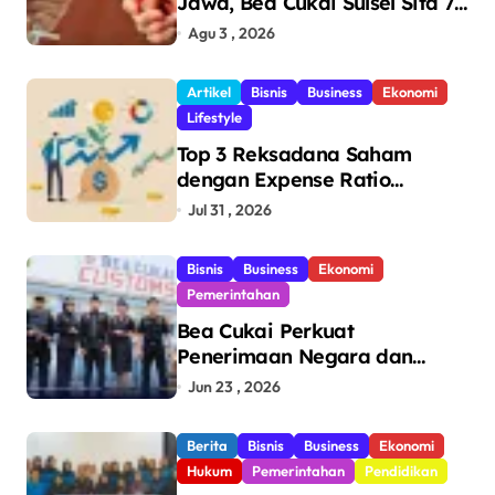
Jawa, Bea Cukai Sulsel Sita 7,8
Juta Batang Rokok Ilegal
Agu 3 , 2026
Bernilai Rp11,6 Miliar di
Makassar
Artikel
Bisnis
Business
Ekonomi
Lifestyle
Top 3 Reksadana Saham
dengan Expense Ratio
Terendah
Jul 31 , 2026
Bisnis
Business
Ekonomi
Pemerintahan
Bea Cukai Perkuat
Penerimaan Negara dan
Pengawasan, Setor Rp123,8
Jun 23 , 2026
Triliun Hingga Mei 2026
Berita
Bisnis
Business
Ekonomi
Hukum
Pemerintahan
Pendidikan