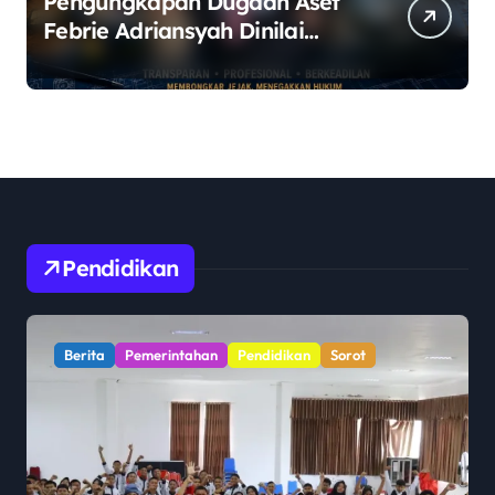
Pengungkapan Dugaan Aset
Febrie Adriansyah Dinilai
Harus Diusut Lewat
Pendekatan TPPU Secara
Menyeluruh
Pendidikan
Berita
Pendidikan
Sorot