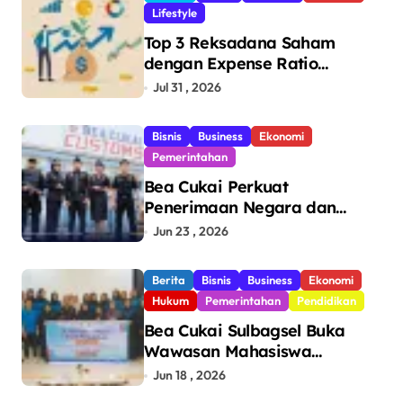
Lifestyle
Top 3 Reksadana Saham
dengan Expense Ratio
Terendah
Jul 31 , 2026
Bisnis
Business
Ekonomi
Pemerintahan
Bea Cukai Perkuat
Penerimaan Negara dan
Pengawasan, Setor Rp123,8
Jun 23 , 2026
Triliun Hingga Mei 2026
Berita
Bisnis
Business
Ekonomi
Hukum
Pemerintahan
Pendidikan
Bea Cukai Sulbagsel Buka
Wawasan Mahasiswa
Politeknik Bosowa tentang
Jun 18 , 2026
Pengawasan Perdagangan