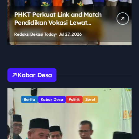
PHKT Perkuat Link and Match
Pendidikan Vokasi Lewat
Program Guru Tamu di SMKN
Redaksi Bekasi Today
Jul 27, 2026
R
2 Penajam Paser Utara
Kabar Desa
Berita
Kabar Desa
Politik
Sorot