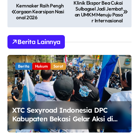
N
Klinik Ekspor Bea Cukai
Kemnaker Raih Pengh
Sulbagsel Jadi Jembat
a
argaan Kearsipan Nasi
an UMKM Menuju Pasa
onal 2026
v
r Internasional
i
g
Berita Lainnya
a
s
Berita
Hukum
Sorot
i
p
o
s
XTC Sexyroad Indonesia DPC
Kabupaten Bekasi Gelar Aksi di
Depan Pemkab, Soroti Kinerja DLH