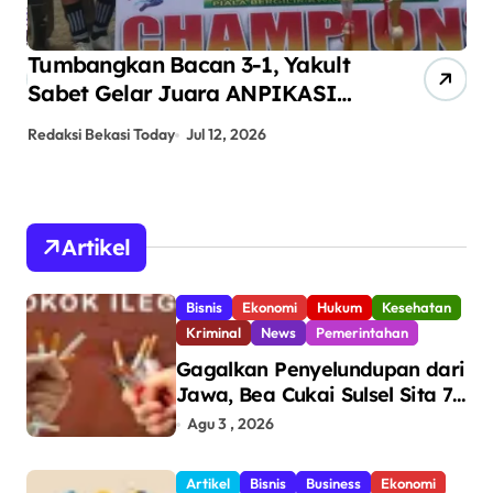
Tumbangkan Bacan 3-1, Yakult
AN
Sabet Gelar Juara ANPIKASI
Pe
CUP 2026
An
Redaksi Bekasi Today
Jul 12, 2026
Red
Artikel
Bisnis
Ekonomi
Hukum
Kesehatan
Kriminal
News
Pemerintahan
Gagalkan Penyelundupan dari
Jawa, Bea Cukai Sulsel Sita 7,8
Juta Batang Rokok Ilegal
Agu 3 , 2026
Bernilai Rp11,6 Miliar di
Makassar
Artikel
Bisnis
Business
Ekonomi