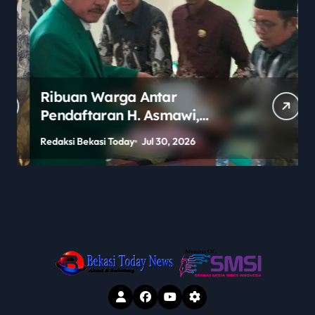
Ribuan Warga Antar
Pendaftaran H. Asmawi,
Dukungan Menggema:
Redaksi Bekasi Today
Jul 30, 2026
R
“Lanjutkan!”