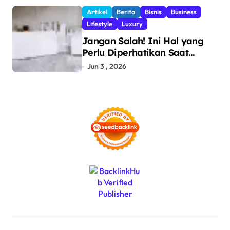
dan Pencegahan Barang
Artikel
Berita
Bisnis
Business
Ilegal
Lifestyle
Luxury
Jangan Salah! Ini Hal yang
Perlu Diperhatikan Saat
Pasang Big Slab
Jun 3 , 2026