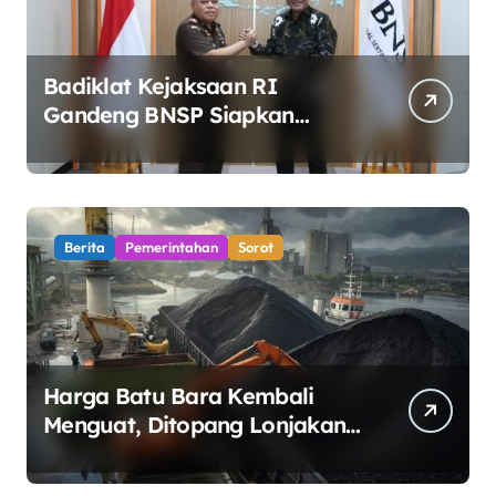
Badiklat Kejaksaan RI
Gandeng BNSP Siapkan
Sertifikasi Profesi Jaksa
Berita
Pemerintahan
Sorot
Harga Batu Bara Kembali
Menguat, Ditopang Lonjakan
Harga Minyak dan Pasokan
Ketat di China