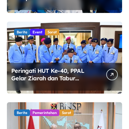
di Depan Pemkab, Soroti
Kinerja DLH
Berita
Event
Sorot
Peringati HUT Ke-40, PPAL
Gelar Ziarah dan Tabur
Bunga di TMP Kalibata
Berita
Pemerintahan
Sorot