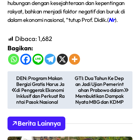
hubungan dengan kesejahteraan dan kepentingan
rakyat, bahkan menjadi faktor negatif dan buruk di
dalam ekonomi nasional, “tutup Prof. Didik.(
Nr
).
Dibaca:
1,682
Bagikan:
N
DEN: Program Makan
GTI: Dua Tahun Ke Dep
Bergizi Gratis Harus Ja
an Jadi Ujian Pemerint
a
di Penggerak Ekonomi
ahan Prabowo dalam
v
Inklusif dan Perkuat Ra
Membuktikan Dampak
ntai Pasok Nasional
Nyata MBG dan KDMP
i
g
Berita Lainnya
a
s