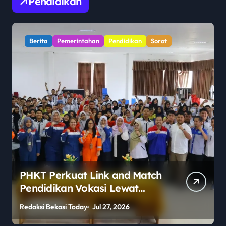
Pendidikan
Berita
Pemerintahan
Pendidikan
Sorot
PHKT Perkuat Link and Match
Pendidikan Vokasi Lewat
Program Guru Tamu di SMKN
Redaksi Bekasi Today
Jul 27, 2026
R
2 Penajam Paser Utara