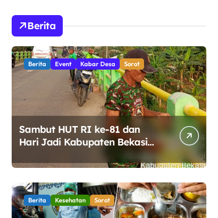
Berita
Berita
Event
Kabar Desa
Sorot
Sambut HUT RI ke-81 dan
Hari Jadi Kabupaten Bekasi
ke-76, Pemdes Muara bakti
Gotong Royong Percantik
Jembatan CBL
Berita
Kesehatan
Sorot