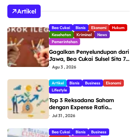
Artikel
Bea Cukai
Bisnis
Ekonomi
Hukum
Kesehatan
Kriminal
News
Pemerintahan
Gagalkan Penyelundupan dari
Jawa, Bea Cukai Sulsel Sita 7,8
Juta Batang Rokok Ilegal
Agu 3 , 2026
Bernilai Rp11,6 Miliar di
Makassar
Artikel
Bisnis
Business
Ekonomi
Lifestyle
Top 3 Reksadana Saham
dengan Expense Ratio
Terendah
Jul 31 , 2026
Bea Cukai
Bisnis
Business