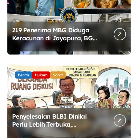
219 Penerima MBG Diduga
Keracunan di Jayapura, BGN
Perketat Pengawasan
Keamanan Pangan
Berita
Hukum
Sorot
Penyelesaian BLBI Dinilai
Perlu Lebih Terbuka,
Pemerintah Diminta Buka