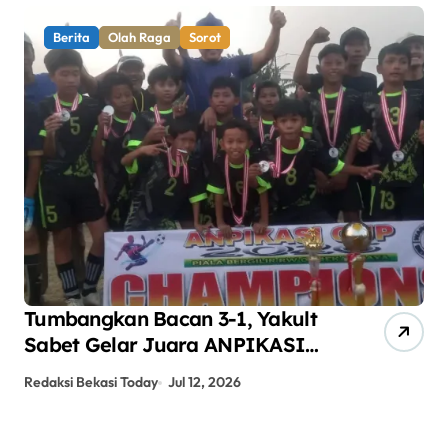
Berita
Olah Raga
Sorot
Tumbangkan Bacan 3-1, Yakult
AN
Sabet Gelar Juara ANPIKASI
Pe
CUP 2026
An
Redaksi Bekasi Today
Jul 12, 2026
Red