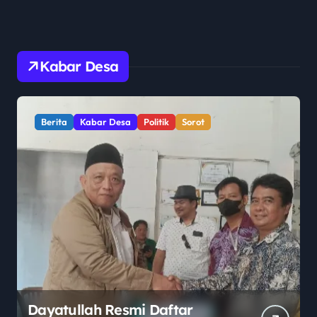
Kabar Desa
Berita
Kabar Desa
Politik
Sorot
Dayatullah Resmi Daftar