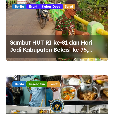
i
Berita
Event
Kabar Desa
Sorot
p
o
s
Sambut HUT RI ke-81 dan Hari
Jadi Kabupaten Bekasi ke-76,
Pemdes Muara bakti Gotong
Royong Percantik Jembatan CBL
Berita
Kesehatan
Sorot