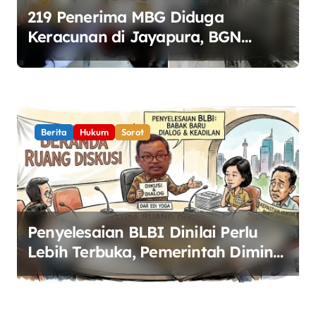
219 Penerima MBG Diduga
Keracunan di Jayapura, BGN
Perketat Pengawasan Keamanan
Pangan
Berita
Hukum
Sorot
Penyelesaian BLBI Dinilai Perlu
Lebih Terbuka, Pemerintah Diminta
Buka Ruang Dialog