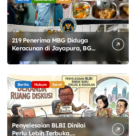
219 Penerima MBG Diduga
Keracunan di Jayapura, BGN
Perketat Pengawasan
Keamanan Pangan
Berita
Hukum
Sorot
Penyelesaian BLBI Dinilai
Perlu Lebih Terbuka,