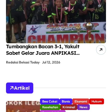
Tumbangkan Bacan 3-1, Yakult
AN
Sabet Gelar Juara ANPIKASI
Pe
CUP 2026
An
Redaksi Bekasi Today
Jul 12, 2026
Red
Artikel
Bea Cukai
Bisnis
Ekonomi
Hukum
Kesehatan
Kriminal
News