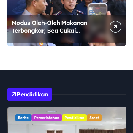
Modus Oleh-Oleh Makanan
Terbongkar, Bea Cukai
Ngurah Rai Bali Gagalkan
Penyelundupan 10 Kilogram
Ganja Asal Thailand
Pendidikan
Berita
Pemerintahan
Pendidikan
Sorot