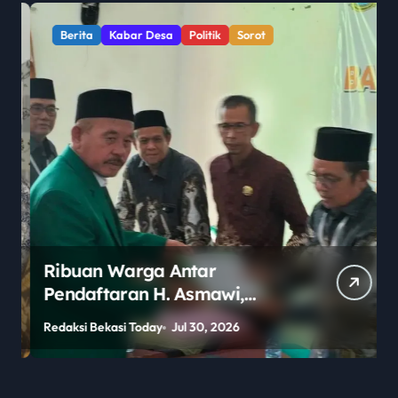
Berita
Kabar Desa
Politik
Sorot
Ribuan Warga Antar
Pendaftaran H. Asmawi,
Dukungan Menggema:
Redaksi Bekasi Today
Jul 30, 2026
R
“Lanjutkan!”