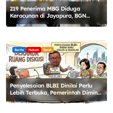
219 Penerima MBG Diduga
Keracunan di Jayapura, BGN
Perketat Pengawasan Keamanan
Pangan
Berita
Hukum
Sorot
Penyelesaian BLBI Dinilai Perlu
Lebih Terbuka, Pemerintah Diminta
Buka Ruang Dialog