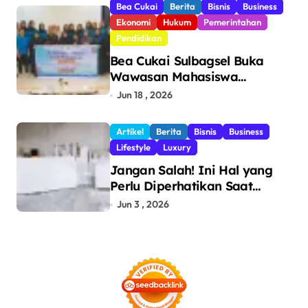
Bea Cukai
Berita
Bisnis
Business
Ekonomi
Hukum
Pemerintahan
Pendidikan
Bea Cukai Sulbagsel Buka
Wawasan Mahasiswa
Politeknik Bosowa tentang
Jun 18 , 2026
Pengawasan Perdagangan
dan Pencegahan Barang
Artikel
Berita
Bisnis
Business
Ilegal
Lifestyle
Luxury
Jangan Salah! Ini Hal yang
Perlu Diperhatikan Saat
Pasang Big Slab
Jun 3 , 2026