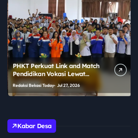
PHKT Perkuat Link and Match
Pendidikan Vokasi Lewat
Program Guru Tamu di SMKN
Redaksi Bekasi Today
Jul 27, 2026
R
2 Penajam Paser Utara
Kabar Desa