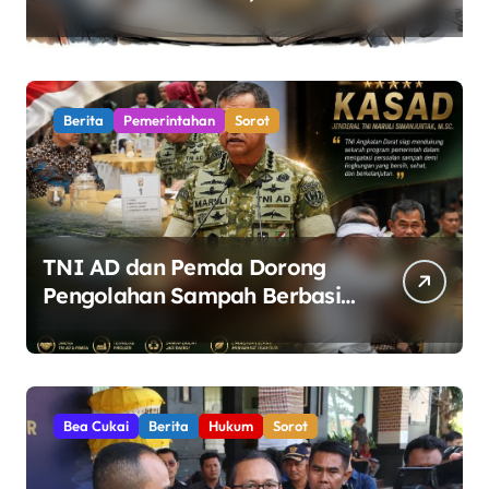
Pemerintah Diminta Buka
Ruang Dialog
Berita
Pemerintahan
Sorot
TNI AD dan Pemda Dorong
Pengolahan Sampah Berbasis
Teknologi Pirolisis
Bea Cukai
Berita
Hukum
Sorot