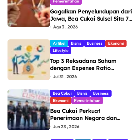
Pemerintahan
Gagalkan Penyelundupan dari
Jawa, Bea Cukai Sulsel Sita 7,8
Juta Batang Rokok Ilegal
Agu 3 , 2026
Bernilai Rp11,6 Miliar di
Makassar
Artikel
Bisnis
Business
Ekonomi
Lifestyle
Top 3 Reksadana Saham
dengan Expense Ratio
Terendah
Jul 31 , 2026
Bea Cukai
Bisnis
Business
Ekonomi
Pemerintahan
Bea Cukai Perkuat
Penerimaan Negara dan
Pengawasan, Setor Rp123,8
Jun 23 , 2026
Triliun Hingga Mei 2026