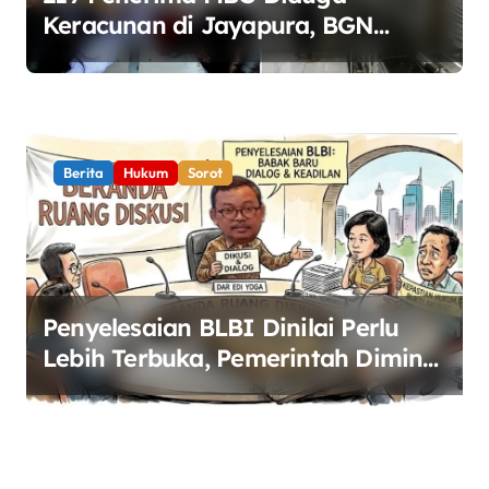
Keracunan di Jayapura, BGN
Perketat Pengawasan Keamanan
Pangan
Berita
Hukum
Sorot
Penyelesaian BLBI Dinilai Perlu
Lebih Terbuka, Pemerintah Diminta
Buka Ruang Dialog