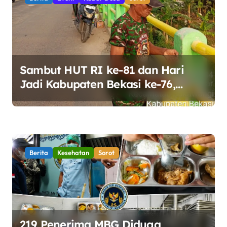
i
p
o
s
Sambut HUT RI ke-81 dan Hari
Jadi Kabupaten Bekasi ke-76,
Pemdes Muara bakti Gotong
Royong Percantik Jembatan CBL
Berita
Kesehatan
Sorot
219 Penerima MBG Diduga