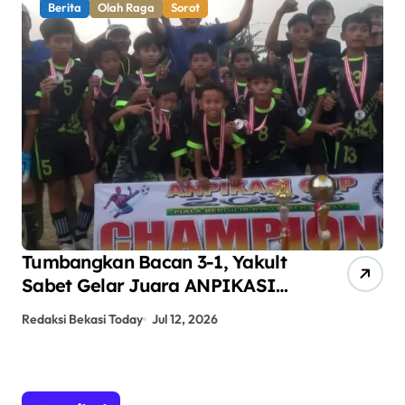
Berita
Olah Raga
Sorot
Tumbangkan Bacan 3-1, Yakult
AN
Sabet Gelar Juara ANPIKASI
Pe
CUP 2026
An
Redaksi Bekasi Today
Jul 12, 2026
Red