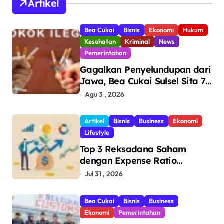
Artikel
Bea Cukai
Bisnis
Ekonomi
Hukum
Kesehatan
Kriminal
News
Pemerintahan
Gagalkan Penyelundupan dari
Jawa, Bea Cukai Sulsel Sita 7,8
Juta Batang Rokok Ilegal
Agu 3 , 2026
Bernilai Rp11,6 Miliar di
Makassar
Artikel
Bisnis
Business
Ekonomi
Lifestyle
Top 3 Reksadana Saham
dengan Expense Ratio
Terendah
Jul 31 , 2026
Bea Cukai
Bisnis
Business
Ekonomi
Pemerintahan