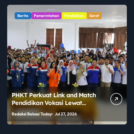
Berita
Pemerintahan
Pendidikan
Sorot
PHKT Perkuat Link and Match
Pendidikan Vokasi Lewat
Program Guru Tamu di SMKN
Redaksi Bekasi Today
Jul 27, 2026
R
2 Penajam Paser Utara