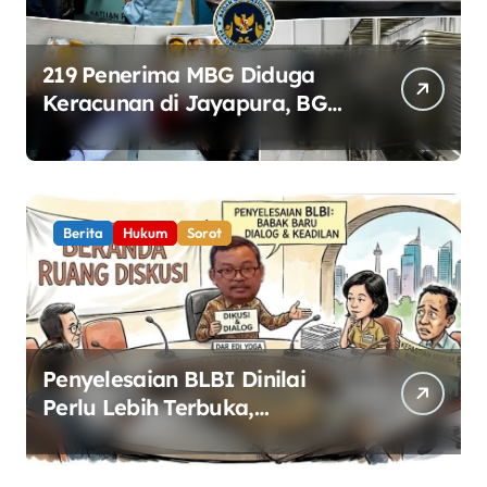
219 Penerima MBG Diduga
Keracunan di Jayapura, BGN
Perketat Pengawasan
Keamanan Pangan
Berita
Hukum
Sorot
Penyelesaian BLBI Dinilai
Perlu Lebih Terbuka,
Pemerintah Diminta Buka
Ruang Dialog