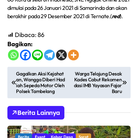
dimulai pada 26 Januari 2021 di Samarinda dan akan
berakhir pada 29 Desember 2021 di Ternate.(
red
).
Dibaca:
86
Bagikan:
N
Gagalkan Aksi Kejahat
Warga Telajung Desak
an, Wangga Diberi Had
Kades Cabut Rekomen
a
iah Sepeda Motor Oleh
dasi IMB Yayasan Fajar
v
Polsek Tambelang
Baru
i
g
Berita Lainnya
a
s
Berita
Event
Kabar Desa
Sorot