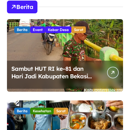
Berita
Berita
Event
Kabar Desa
Sorot
Sambut HUT RI ke-81 dan
Hari Jadi Kabupaten Bekasi
ke-76, Pemdes Muara bakti
Gotong Royong Percantik
Jembatan CBL
Berita
Kesehatan
Sorot