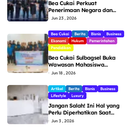
Bea Cukai Perkuat
Penerimaan Negara dan
Pengawasan, Setor Rp123,8
Jun 23 , 2026
Triliun Hingga Mei 2026
Bea Cukai
Berita
Bisnis
Business
Ekonomi
Hukum
Pemerintahan
Pendidikan
Bea Cukai Sulbagsel Buka
Wawasan Mahasiswa
Politeknik Bosowa tentang
Jun 18 , 2026
Pengawasan Perdagangan
dan Pencegahan Barang
Artikel
Berita
Bisnis
Business
Ilegal
Lifestyle
Luxury
Jangan Salah! Ini Hal yang
Perlu Diperhatikan Saat
Pasang Big Slab
Jun 3 , 2026