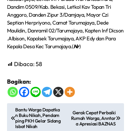
Dandim 0509/Kab. Bekasi, Letkol Kav Topan Tri
Anggoro, Danden Zipur 3/Damjaya, Mayor Czi
Septian Herpriyono, Camat Tarumajaya, Dede
Maulidin, Danramil 02/Tarumajaya, Kapten Inf Dicson
.Albison, Kapolsek Tarumajaya, AKP Edy dan Para
Kepala Desa Kec Tarumajaya.(
Nr
)
Dibaca:
58
Bagikan:
N
Bantu Warga Dapatka
Gerak Cepat Perbaiki
n Buku Nikah, Pendam
a
Rumah Warga, Anntar
ping PKH Gelar Sidang
a Apresiasi BAZNAS
v
Isbat Nikah