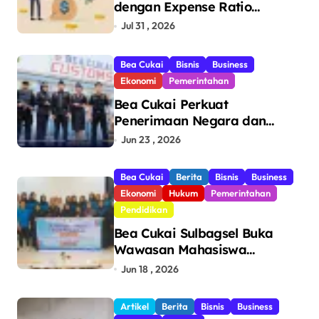
dengan Expense Ratio
Terendah
Jul 31 , 2026
Bea Cukai
Bisnis
Business
Ekonomi
Pemerintahan
Bea Cukai Perkuat
Penerimaan Negara dan
Pengawasan, Setor Rp123,8
Jun 23 , 2026
Triliun Hingga Mei 2026
Bea Cukai
Berita
Bisnis
Business
Ekonomi
Hukum
Pemerintahan
Pendidikan
Bea Cukai Sulbagsel Buka
Wawasan Mahasiswa
Politeknik Bosowa tentang
Jun 18 , 2026
Pengawasan Perdagangan
dan Pencegahan Barang
Artikel
Berita
Bisnis
Business
Ilegal