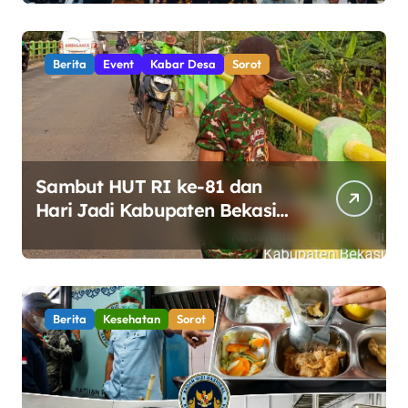
Bintan
Berita
Event
Kabar Desa
Sorot
Sambut HUT RI ke-81 dan
Hari Jadi Kabupaten Bekasi
ke-76, Pemdes Muara bakti
Gotong Royong Percantik
Jembatan CBL
Berita
Kesehatan
Sorot