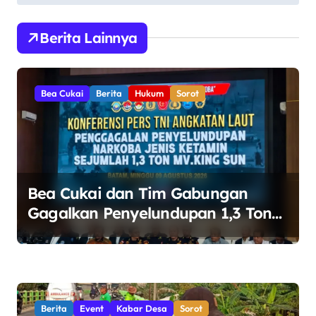
i
g
Berita Lainnya
a
s
Bea Cukai
Berita
Hukum
Sorot
i
p
o
s
Bea Cukai dan Tim Gabungan
Gagalkan Penyelundupan 1,3 Ton
Ketamin di Perairan Bintan
Berita
Event
Kabar Desa
Sorot