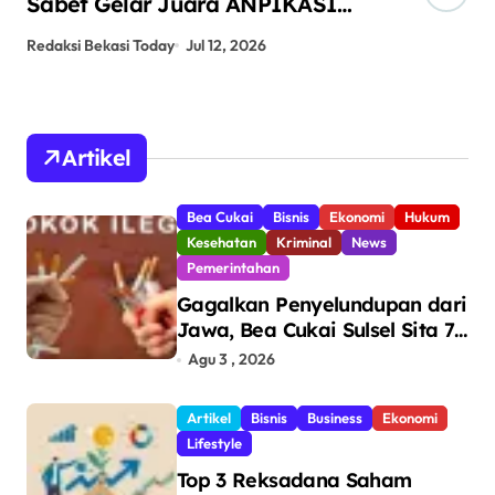
Sabet Gelar Juara ANPIKASI
Pe
CUP 2026
An
Redaksi Bekasi Today
Jul 12, 2026
Red
Artikel
Bea Cukai
Bisnis
Ekonomi
Hukum
Kesehatan
Kriminal
News
Pemerintahan
Gagalkan Penyelundupan dari
Jawa, Bea Cukai Sulsel Sita 7,8
Juta Batang Rokok Ilegal
Agu 3 , 2026
Bernilai Rp11,6 Miliar di
Makassar
Artikel
Bisnis
Business
Ekonomi
Lifestyle
Top 3 Reksadana Saham