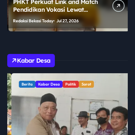
PHKT Perkuat Link and Match
Pendidikan Vokasi Lewat
Program Guru Tamu di SMKN
Redaksi Bekasi Today
Jul 27, 2026
R
2 Penajam Paser Utara
Kabar Desa
Berita
Kabar Desa
Politik
Sorot