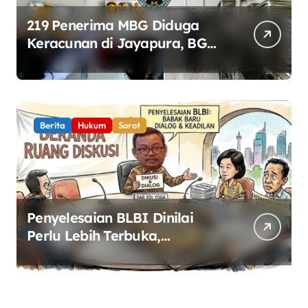
219 Penerima MBG Diduga
Keracunan di Jayapura, BGN
Perketat Pengawasan
Keamanan Pangan
Berita
Hukum
Sorot
Penyelesaian BLBI Dinilai
Perlu Lebih Terbuka,
Pemerintah Diminta Buka
Ruang Dialog