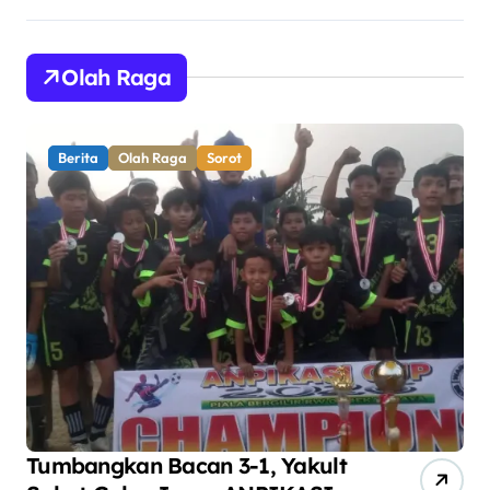
Olah Raga
Berita
Olah Raga
Sorot
Tumbangkan Bacan 3-1, Yakult
AN